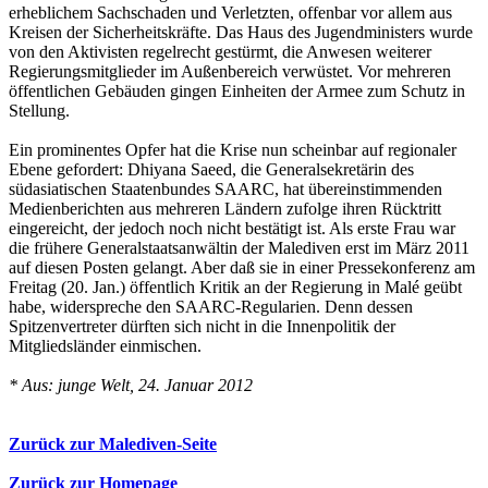
erheblichem Sachschaden und Verletzten, offenbar vor allem aus
Kreisen der Sicherheitskräfte. Das Haus des Jugendministers wurde
von den Aktivisten regelrecht gestürmt, die Anwesen weiterer
Regierungsmitglieder im Außenbereich verwüstet. Vor mehreren
öffentlichen Gebäuden gingen Einheiten der Armee zum Schutz in
Stellung.
Ein prominentes Opfer hat die Krise nun scheinbar auf regionaler
Ebene gefordert: Dhiyana Saeed, die Generalsekretärin des
südasiatischen Staatenbundes SAARC, hat übereinstimmenden
Medienberichten aus mehreren Ländern zufolge ihren Rücktritt
eingereicht, der jedoch noch nicht bestätigt ist. Als erste Frau war
die frühere Generalstaatsanwältin der Malediven erst im März 2011
auf diesen Posten gelangt. Aber daß sie in einer Pressekonferenz am
Freitag (20. Jan.) öffentlich Kritik an der Regierung in Malé geübt
habe, widerspreche den SAARC-Regularien. Denn dessen
Spitzenvertreter dürften sich nicht in die Innenpolitik der
Mitgliedsländer einmischen.
* Aus: junge Welt, 24. Januar 2012
Zurück zur Malediven-Seite
Zurück zur Homepage