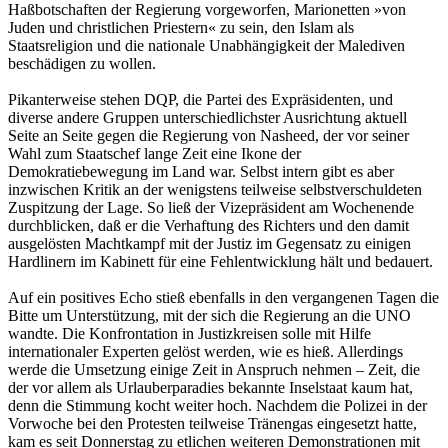
Haßbotschaften der Regierung vorgeworfen, Marionetten »von
Juden und christlichen Priestern« zu sein, den Islam als
Staatsreligion und die nationale Unabhängigkeit der Malediven
beschädigen zu wollen.
Pikanterweise stehen DQP, die Partei des Expräsidenten, und
diverse andere Gruppen unterschiedlichster Ausrichtung aktuell
Seite an Seite gegen die Regierung von Nasheed, der vor seiner
Wahl zum Staatschef lange Zeit eine Ikone der
Demokratiebewegung im Land war. Selbst intern gibt es aber
inzwischen Kritik an der wenigstens teilweise selbstverschuldeten
Zuspitzung der Lage. So ließ der Vizepräsident am Wochenende
durchblicken, daß er die Verhaftung des Richters und den damit
ausgelösten Machtkampf mit der Justiz im Gegensatz zu einigen
Hardlinern im Kabinett für eine Fehlentwicklung hält und bedauert.
Auf ein positives Echo stieß ebenfalls in den vergangenen Tagen die
Bitte um Unterstützung, mit der sich die Regierung an die UNO
wandte. Die Konfrontation in Justizkreisen solle mit Hilfe
internationaler Experten gelöst werden, wie es hieß. Allerdings
werde die Umsetzung einige Zeit in Anspruch nehmen – Zeit, die
der vor allem als Urlauberparadies bekannte Inselstaat kaum hat,
denn die Stimmung kocht weiter hoch. Nachdem die Polizei in der
Vorwoche bei den Protesten teilweise Tränengas eingesetzt hatte,
kam es seit Donnerstag zu etlichen weiteren Demonstrationen mit