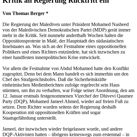
Kritik an Regierung Rücktritt ein
Von Thomas Berger *
Die Regierung der Malediven unter Präsident Mohamed Nasheed
von der Maledivischen Demokratischen Partei (MDP) gerät immer
mehr in die Kritik. Seit nunmehr anderthalb Wochen halten die
Oppositionsproteste in Malé, der Hauptstadt des südasiatischen
Inselstaates an. Was sich an der Festnahme eines oppositionellen
Politikers und eines Richters entzündete, hat sich inzwischen zu
einer handfesten innenpolitischen Krise entwickelt.
Vor allem die Festnahme von Abdul Mohamed hatte den Konflikt
zugespitzt. Denn bei dem Mann handelt es sich immerhin um den
Chef des Strafgerichtshofes. Daß die Sicherheitskräfte
einheimischen Medienberichten zufolge regelrecht sein Haus
stürmten, um ihn zu verhaften, war Folge seiner Anordnung, den am
12. Januar erstmals festgenommenen Vizechef der Dhivevi Qaumee
Party (DQP), Mohamed Jameel Ahmed, wieder auf freien Fuß zu
setzen. Dem Richter wurden seitens der Regierung deshalb
Kooperation mit oppositionellen Kräften und sogar
Staatsgefährdung unterstellt.
Jameel, der inzwischen wieder freigelassen wurde, und andere
DQP-Aktivisten hatten – übrigens keineswegs zum erstenmal – in