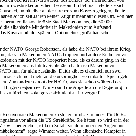
ion im westmakedonischen Tearce an. Im Februar lieferte sie sich
anusevci, unmittelbar an der Grenze zum Kosovo gelegen, diente
ben schon seit Jahren keinen Zugriff mehr auf diesen Ort. Von hier
s herunter die zweitgrößte Stadt Mekedoniens, die 60.000
 und die albanische Minderheit in Makedonien zum Aufstand
das Kosovo mit der späteren Option eines großalbanischen
tär der NATO George Robertson, als habe die NATO bei ihrem Krieg
t nur, dass in Makedonien NATO-Truppen und andere Einheiten von
kedonien mit der NATO kooperiert hatte, als es darum ging, in die
 Makedonien aus führte. Schließlich hatte sich Makedonien
TO nun für nicht zuständig. Dafür gibt es eigentlich nur zwei
nn sie sich nicht mehr an die ursprünglich vereinbarten Spielregeln
orden. Zum anderen droht der NATO, was sie schon während des
en Bürgerkriegsarmee. Nur so sind die Appelle an die Regierung in
zu fürchten, solange sie sich nicht an ihr vergreift.
 Kosovo nach Makedonien zu sichern und - zumindest für UCK-
gnahme vor allem die US-Streitkräfte. Sie hätten, so wird er in der
as wir hier erleben, ist kein Zufall, sondern unter den Augen und
 mitbekommt", sagte Wimmer weiter. Wenn albanische Kämpfer in