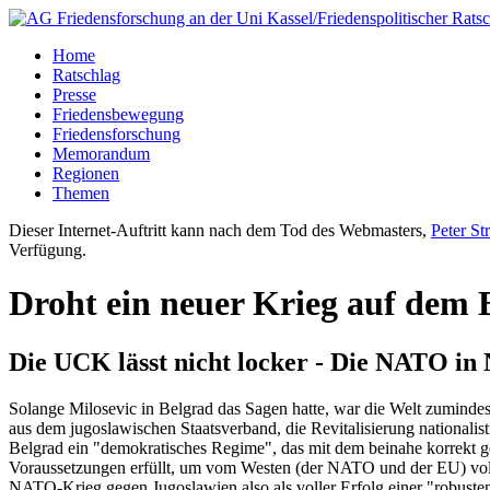
Home
Ratschlag
Presse
Friedensbewegung
Friedensforschung
Memorandum
Regionen
Themen
Dieser Internet-Auftritt kann nach dem Tod des Webmasters,
Peter St
Verfügung.
Droht ein neuer Krieg auf dem
Die UCK lässt nicht locker - Die NATO in
Solange Milosevic in Belgrad das Sagen hatte, war die Welt zuminde
aus dem jugoslawischen Staatsverband, die Revitalisierung nationalisti
Belgrad ein "demokratisches Regime", das mit dem beinahe korrekt g
Voraussetzungen erfüllt, um vom Westen (der NATO und der EU) voll 
NATO-Krieg gegen Jugoslawien also als voller Erfolg einer "robuste