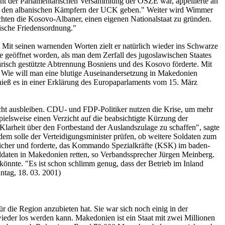
ent der Parlamentarischen Versammlung der OSZE war, appellierte an
mit den albanischen Kämpfern der UCK geben." Weiter wird Wimmer
uchten die Kosovo-Albaner, einen eigenen Nationalstaat zu gründen.
ische Friedensordnung."
 Mit seinen warnenden Worten zielt er natürlich wieder ins Schwarze
hre geöffnet worden, als man dem Zerfall des jugoslawischen Staates
tärisch gestützte Abtrennung Bosniens und des Kosovo förderte. Mit
Wie will man eine blutige Auseinandersetzung in Makedonien
hieß es in einer Erklärung des Europaparlaments vom 15. März
icht ausbleiben. CDU- und FDP-Politiker nutzen die Krise, um mehr
elsweise einen Verzicht auf die beabsichtigte Kürzung der
larheit über den Fortbestand der Auslandszulage zu schaffen", sagte
dem solle der Verteidigungsminister prüfen, ob weitere Soldaten zum
cher und forderte, das Kommando Spezialkräfte (KSK) im baden-
oldaten in Makedonien retten, so Verbandssprecher Jürgen Meinberg.
önnte. "Es ist schon schlimm genug, dass der Betrieb im Inland
ntag, 18. 03. 2001)
ür die Region anzubieten hat. Sie war sich noch einig in der
n wieder los werden kann. Makedonien ist ein Staat mit zwei Millionen