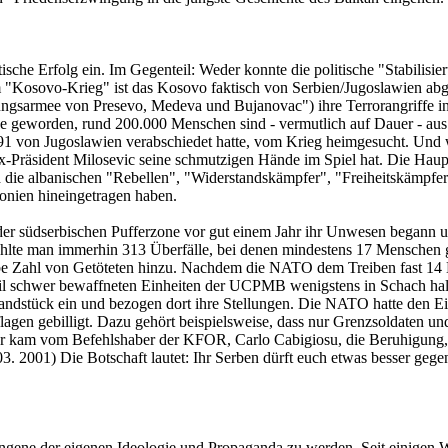
tische Erfolg ein. Im Gegenteil: Weder konnte die politische "Stabilisi
 "Kosovo-Krieg" ist das Kosovo faktisch von Serbien/Jugoslawien abg
gsarmee von Presevo, Medeva und Bujanovac") ihre Terrorangriffe in s
 geworden, rund 200.000 Menschen sind - vermutlich auf Dauer - aus 
991 von Jugoslawien verabschiedet hatte, vom Krieg heimgesucht. Und w
 Ex-Präsident Milosevic seine schmutzigen Hände im Spiel hat. Die H
ie albanischen "Rebellen", "Widerstandskämpfer", "Freiheitskämpfer"
onien hineingetragen haben.
er südserbischen Pufferzone vor gut einem Jahr ihr Unwesen begann 
0 zählte man immerhin 313 Überfälle, bei denen mindestens 17 Menschen 
be Zahl von Getöteten hinzu. Nachdem die NATO dem Treiben fast 14 Mo
 Teil schwer bewaffneten Einheiten der UCPMB wenigstens in Schach ha
n Landstück ein und bezogen dort ihre Stellungen. Die NATO hatte de
gen gebilligt. Dazu gehört beispielsweise, dass nur Grenzsoldaten und 
er kam vom Befehlshaber der KFOR, Carlo Cabigiosu, die Beruhigung, 
. 2001) Die Botschaft lautet: Ihr Serben dürft euch etwas besser gegen
ene der eigenen Ideologie und Propaganda zu werden. Seit einigen W