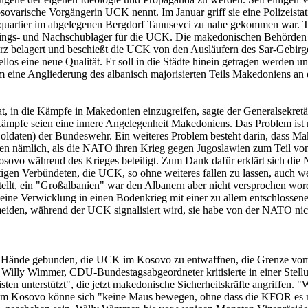
ovarische Vorgängerin UCK nennt. Im Januar griff sie eine Polizeistat
quartier im abgelegenen Bergdorf Tanusevci zu nahe gekommen war. T
ings- und Nachschublager für die UCK. Die makedonischen Behörden ha
z belagert und beschießt die UCK von den Ausläufern des Sar-Gebirge
llos eine neue Qualität. Er soll in die Städte hinein getragen werden
 eine Angliederung des albanisch majorisierten Teils Makedoniens an 
, in die Kämpfe in Makedonien einzugreifen, sagte der Generalsekre
Kämpfe seien eine innere Angelegenheit Makedoniens. Das Problem is
Soldaten) der Bundeswehr. Ein weiteres Problem besteht darin, dass Ma
ren nämlich, als die NATO ihren Krieg gegen Jugoslawien zum Teil von
ovo während des Krieges beteiligt. Zum Dank dafür erklärt sich die NA
tigen Verbündeten, die UCK, so ohne weiteres fallen zu lassen, auch we
stellt, ein "Großalbanien" war den Albanern aber nicht versprochen w
eine Verwicklung in einen Bodenkrieg mit einer zu allem entschlossen
iden, während der UCK signalisiert wird, sie habe von der NATO nichts 
Hände gebunden, die UCK im Kosovo zu entwaffnen, die Grenze vom
Willy Wimmer, CDU-Bundestagsabgeordneter kritisierte in einer Stellun
en unterstützt", die jetzt makedonische Sicherheitskräfte angriffen. "W
." Im Kosovo könne sich "keine Maus bewegen, ohne dass die KFOR es