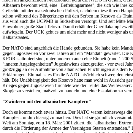
Albanern bewohnt wird, eine "Befreiungsarmee", die sich wie ihre kos
Gefechte mit der makedonischen Polizei, nachdem diese ihrem Haupt
schon während des Bürgerkriegs mit den Serben im Kosovo als Train
aus wird auch die UCPMB in Südserbien versorgt. Und seit Mitte Mär
Einwohner große Stadt Tetovo. Damit erhält der Guerillakampf zweife
aufwiegeln. Der UCK geht es um nicht mehr und nicht weniger als um
Balkanstaates.
Der NATO sind angeblich die Hände gebunden. Sie habe kein Mandat
gegen Jugoslawien vor zwei Jahren auf ein "Mandat" gewartet. Die 
KFOR stationiert sind, unter anderem auch eine Einheit (rund 1.200 
"inneren Angelegenheiten" Jugoslawiens einzugreifen - vor zwei Jah
großzügig an der Aufnahme von albanischen Flüchtlingen aus dem Kos
Erklärungen. Einmal ist es für die NATO tatsächlich schwer, den eins
hält. Die Unabhängigkeit des Kosovo hatte man wohl in Aussicht ge
Krieges gegen Jugoslawien fürchtete wie der Teufel das Weihwasser: 
Skopje zu verstehen, maßvoll zu handeln und eine Eskalation zu verme
"Zwinkern mit den albanischen Kämpfern"
Doch es kommt noch etwas hinzu. Der NATO waren keineswegs die 
Kämpfer - undurchlässig zu machen. Dies hat sie gründlich versäumt. 
Welt am Sonntag vom 18. März 2001 zitiert, die "albanischen Extremist
durch die Förderung der Armee der Vereinigten Staaten entstanden