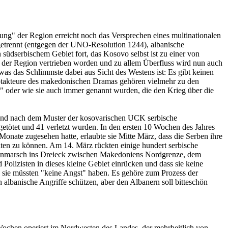
erung" der Region erreicht noch das Versprechen eines multinationalen
etrennt (entgegen der UNO-Resolution 1244), albanische
üdserbischem Gebiet fort, das Kosovo selbst ist zu einer von
der Region vertrieben worden und zu allem Überfluss wird nun auch
as das Schlimmste dabei aus Sicht des Westens ist: Es gibt keinen
auptakteure des makedonischen Dramas gehören vielmehr zu den
 oder wie sie auch immer genannt wurden, die den Krieg über die
und nach dem Muster der kosovarischen UCK serbische
getötet und 41 verletzt wurden. In den ersten 10 Wochen des Jahres
nate zugesehen hatte, erlaubte sie Mitte März, dass die Serben ihre
lten zu können. Am 14. März rückten einige hundert serbische
n Einmarsch ins Dreieck zwischen Makedoniens Nordgrenze, dem
Polizisten in dieses kleine Gebiet einrücken und dass sie keine
sie müssten "keine Angst" haben. Es gehöre zum Prozess der
 albanische Angriffe schützen, aber den Albanern soll bitteschön
ochen operiert im Nordwesten des Landes, der mehrheitlich von