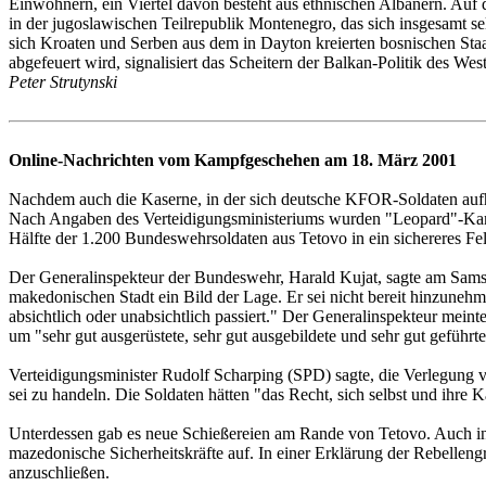
Einwohnern, ein Viertel davon besteht aus ethnischen Albanern. Auf
in der jugoslawischen Teilrepublik Montenegro, das sich insgesamt se
sich Kroaten und Serben aus dem in Dayton kreierten bosnischen Staa
abgefeuert wird, signalisiert das Scheitern der Balkan-Politik des
Peter Strutynski
Online-Nachrichten vom Kampfgeschehen am 18. März 2001
Nachdem auch die Kaserne, in der sich deutsche KFOR-Soldaten aufh
Nach Angaben des Verteidigungsministeriums wurden "Leopard"-Kamp
Hälfte der 1.200 Bundeswehrsoldaten aus Tetovo in ein sichereres Fel
Der Generalinspekteur der Bundeswehr, Harald Kujat, sagte am Samsta
makedonischen Stadt ein Bild der Lage. Er sei nicht bereit hinzunehm
absichtlich oder unabsichtlich passiert." Der Generalinspekteur mei
um "sehr gut ausgerüstete, sehr gut ausgebildete und sehr gut geführt
Verteidigungsminister Rudolf Scharping (SPD) sagte, die Verlegung 
sei zu handeln. Die Soldaten hätten "das Recht, sich selbst und ihre K
Unterdessen gab es neue Schießereien am Rande von Tetovo. Auch in
mazedonische Sicherheitskräfte auf. In einer Erklärung der Rebelle
anzuschließen.