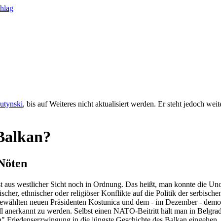
rutynski
, bis auf Weiteres nicht aktualisiert werden. Er steht jedoch we
 Balkan?
 Nöten
st aus westlicher Sicht noch in Ordnung. Das heißt, man konnte die 
scher, ethnischer oder religiöser Konflikte auf die Politik der serbisch
ewählten neuen Präsidenten Kostunica und dem - im Dezember - demokr
anerkannt zu werden. Selbst einen NATO-Beitritt hält man in Belgrad 
n" Friedenserzwingung in die jüngste Geschichte des Balkan eingehen.