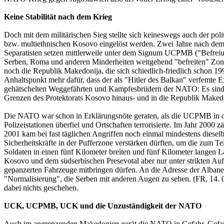
Keine Stabilität nach dem Krieg
Doch mit dem militärischen Sieg stellte sich keineswegs auch der poli
bzw. multiethnischen Kosovo eingelöst werden. Zwei Jahre nach dem
Separatisten setzen mittlerweile unter dem Signum UCPMB ("Befreiun
Serben, Roma und anderen Minderheiten weitgehend "befreiten" Zone
noch die Republik Makedonija, die sich schiedlich-friedlich schon 1
Anhaltspunkt mehr dafür, dass der als "Hitler des Balkan" verfemte
gehätschelten Weggefährten und Kampfesbrüdern der NATO: Es sind d
Grenzen des Protektorats Kosovo hinaus- und in die Republik Maked
Die NATO war schon in Erklärungsnöte geraten, als die UCPMB in d
Polizeistationen überfiel und Ortschaften terrorisierte. Im Jahr 200
2001 kam bei fast täglichen Angriffen noch einmal mindestens diesel
Sicherheitskräfte in der Pufferzone verstärken dürften, um die zum
Soldaten in einen fünf Kilometer breiten und fünf Kilometer lange
Kosovo und dem südserbischen Presevotal aber nur unter strikten Aufla
gepanzerten Fahrzeuge mitbringen dürfen. An die Adresse der Alban
"Normalisierung", die Serben mit anderen Augen zu sehen. (FR, 14. 03
dabei nichts geschehen.
UCK, UCPMB, UCK und die Unzuständigkeit der NATO
Auch im angrenzenden Makedonien gerät die NATO in Gefahr, Gefang