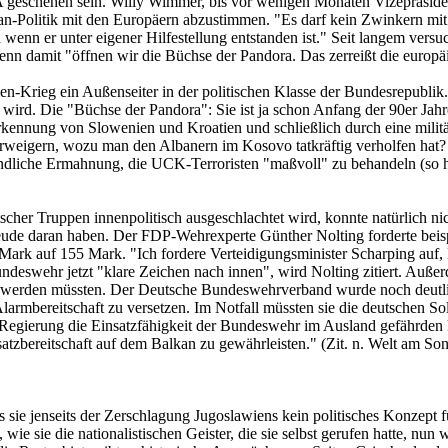
SA geschehen sein. Willy Wimmer, bis vor wenigen Monaten Vizepräsid
kan-Politik mit den Europäern abzustimmen. "Es darf kein Zwinkern 
wenn er unter eigener Hilfestellung entstanden ist." Seit langem vers
n damit "öffnen wir die Büchse der Pandora. Das zerreißt die europä
en-Krieg ein Außenseiter in der politischen Klasse der Bundesrepublik.
rt wird. Die "Büchse der Pandora": Sie ist ja schon Anfang der 90er Ja
nerkennung von Slowenien und Kroatien und schließlich durch eine mili
igern, wozu man den Albanern im Kosovo tatkräftig verholfen hat? 
undliche Ermahnung, die UCK-Terroristen "maßvoll" zu behandeln (so 
cher Truppen innenpolitisch ausgeschlachtet wird, konnte natürlich n
ude daran haben. Der FDP-Wehrexperte Günther Nolting forderte beispi
rk auf 155 Mark. "Ich fordere Verteidigungsminister Scharping auf, K
deswehr jetzt "klare Zeichen nach innen", wird Nolting zitiert. Außer
 werden müssten. Der Deutsche Bundeswehrverband wurde noch deutli
larmbereitschaft zu versetzen. Im Notfall müssten sie die deutschen S
Regierung die Einsatzfähigkeit der Bundeswehr im Ausland gefährden k
tzbereitschaft auf dem Balkan zu gewährleisten." (Zit. n. Welt am Son
s sie jenseits der Zerschlagung Jugoslawiens kein politisches Konzept f
wie sie die nationalistischen Geister, die sie selbst gerufen hatte, nu