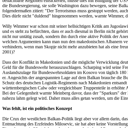
benachbarte Regionen einsickerten, müsse dies mit Billigung der U
die Bundesregierung, sie solle Washington dazu bewegen, seine Bal
folgendermaßen zitiert: "Der Terrorismus muss gestoppt werden, auch 
Dies dürfe nicht "duldend" hingenommen werden, warnte Wimmer, den
Willy Wimmer war schon mit seiner hellsichtigen Kritik am Jugoslawi
und es steht zu befürchten, dass er auch diesmal in Berlin nicht gehö
nicht nur untätig zusah, sondern ihn durch eine aktive Politik der A
welchen Argumenten kann man nun den makedonischen Albanern verwe
verhindern, wenn man Skopje nicht mehr anzubieten hat als eine fre
2001)?
Dass der Konflikt in Makedonien und die mögliche Verwicklung deuts
Geld für die Bundeswehr herauszuschlagen. Scharping wird seine Fre
Auslandszulage für Bundeswehrsoldaten im Kosovo von täglich 180 Ma
er. Angesichts der angespannten Lage auf dem Balkan brauche die Bun
Schutz des deutschen Logistik-Regiments nach Makedonien entsandt
württembergischen Calw oder vergleichbare Truppenteile in erhöhte A
Bei der Gelegenheit warnte Meinberg davor, dass der "Sparkurs" der 
nahezu lahm gelegt wird. Daher muss alles getan werden, um die Einsa
Was fehlt, ist ein politisches Konzept
Die Crux der westlichen Balkan-Politik liegt aber vor allem darin, das
Entmachtung des Erzfeindes Milosevic, sie hat aber keine Vorstellung, 