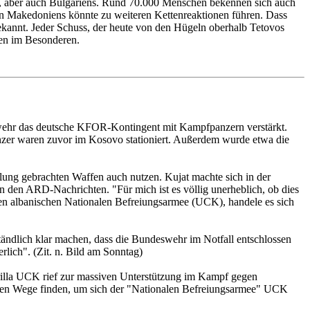
ds, aber auch Bulgariens. Rund 70.000 Menschen bekennen sich auch
sion Makedoniens könnte zu weiteren Kettenreaktionen führen. Dass
ekannt. Jeder Schuss, der heute von den Hügeln oberhalb Tetovos
ren im Besonderen.
swehr das deutsche KFOR-Kontingent mit Kampfpanzern verstärkt.
er waren zuvor im Kosovo stationiert. Außerdem wurde etwa die
lung gebrachten Waffen auch nutzen. Kujat machte sich in der
n den ARD-Nachrichten. "Für mich ist es völlig unerheblich, ob dies
nten albanischen Nationalen Befreiungsarmee (UCK), handele es sich
tändlich klar machen, dass die Bundeswehr im Notfall entschlossen
rlich". (Zit. n. Bild am Sonntag)
rilla UCK rief zur massiven Unterstützung im Kampf gegen
llten Wege finden, um sich der "Nationalen Befreiungsarmee" UCK