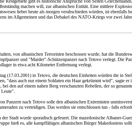
 die Restgebiete gibt es historische Ansprüche von Seiten Griechenlan
lbstständig machen will, zur albanischen Entität. Eine mittlere Explo
tswesen lieber heute als morgen verabschieden würden, ist ebenfalls b
 Westens im Allgemeinen und das Debakel des NATO-Kriegs vor zwei Jah
alten, von albanischen Terroristen beschossen wurde, hat die Bunde
fpanzer und "Marder"-Schützenpanzer nach Tetovo verlegt. Die Panz
dlager in etwa acht Kilometer Entfernung verlegt.
g (17.03.2001) in Tetovo, die deutschen Einheiten würden die in Stel
en, "dass auch nur einem Soldaten ein Haar gekrümmt wird", sagte er i
nte, bei den auf einem nahen Berg verschanzten Rebellen, der so genan
e Leute".
von Panzern nach Tetovo solle den albanischen Extremisten unmissvers
ameraden zu verteidigen. Das werden sie entschlossen tun - falls erforde
 der Stadt wurde sporadisch gefeuert. Die mazedonische Albaner-Gue
ngruppe hieß es, alle kampffähigen albanischen Bürger Makedoniens so