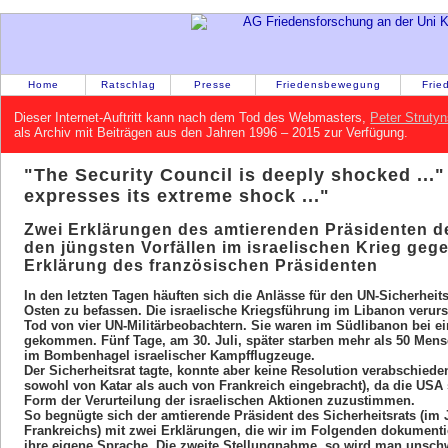
Home
Ratschlag
Presse
Friedensbewegung
Frie
Dieser Internet-Auftritt kann nach dem Tod des Webmasters,
Peter Strutyn
als Archiv mit Beiträgen aus den Jahren 1996 – 2015 zur Verfügung.
"The Security Council is deeply shocked ..."
expresses its extreme shock ..."
Zwei Erklärungen des amtierenden Präsidenten de
den jüngsten Vorfällen im israelischen Krieg geg
Erklärung des französischen Präsidenten
In den letzten Tagen häuften sich die Anlässe für den UN-Sicherheit
Osten zu befassen. Die israelische Kriegsführung im Libanon verurs
Tod von vier UN-Militärbeobachtern. Sie waren im Südlibanon bei e
gekommen. Fünf Tage, am 30. Juli, später starben mehr als 50 Mens
im Bombenhagel israelischer Kampfflugzeuge.
Der Sicherheitsrat tagte, konnte aber keine Resolution verabschied
sowohl von Katar als auch von Frankreich eingebracht), da die USA s
Form der Verurteilung der israelischen Aktionen zuzustimmen.
So begnügte sich der amtierende Präsident des Sicherheitsrats (im J
Frankreichs) mit zwei Erklärungen, die wir im Folgenden dokumenti
ihre eigene Sprache. Die zweite Stellungnahme, so wird man unschw