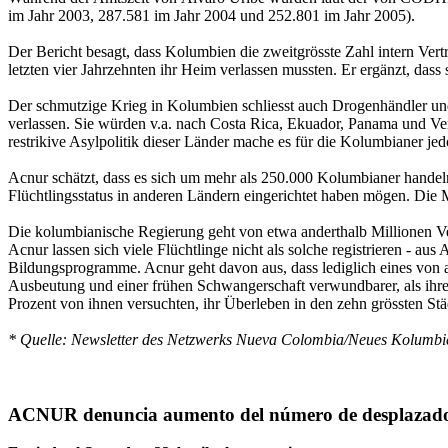
im Jahr 2003, 287.581 im Jahr 2004 und 252.801 im Jahr 2005).
Der Bericht besagt, dass Kolumbien die zweitgrösste Zahl intern Ver
letzten vier Jahrzehnten ihr Heim verlassen mussten. Er ergänzt, da
Der schmutzige Krieg in Kolumbien schliesst auch Drogenhändler und
verlassen. Sie würden v.a. nach Costa Rica, Ekuador, Panama und V
restrikive Asylpolitik dieser Länder mache es für die Kolumbianer jedo
Acnur schätzt, dass es sich um mehr als 250.000 Kolumbianer handeln
Flüchtlingsstatus in anderen Ländern eingerichtet haben mögen. Die M
Die kolumbianische Regierung geht von etwa anderthalb Millionen Ve
Acnur lassen sich viele Flüchtlinge nicht als solche registrieren - aus
Bildungsprogramme. Acnur geht davon aus, dass lediglich eines von a
Ausbeutung und einer frühen Schwangerschaft verwundbarer, als ihre 
Prozent von ihnen versuchten, ihr Überleben in den zehn grössten St
* Quelle: Newsletter des Netzwerks Nueva Colombia/Neues Kolumbien
ACNUR denuncia aumento del número de desplazad