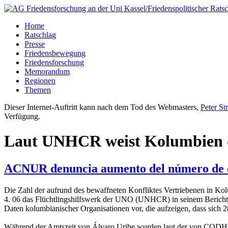
Home
Ratschlag
Presse
Friedensbewegung
Friedensforschung
Memorandum
Regionen
Themen
Dieser Internet-Auftritt kann nach dem Tod des Webmasters,
Peter St
Verfügung.
Laut UNHCR weist Kolumbien die
ACNUR denuncia aumento del número de 
Die Zahl der aufrund des bewaffneten Konfliktes Vertriebenen in Ko
4. 06 das Flüchtlingshilfswerk der UNO (UNHCR) in seinem Bericht "D
Daten kolumbianischer Organisationen vor, die aufzeigen, dass sich 
Während der Amtszeit von Álvaro Uribe wurden laut der von CODHES