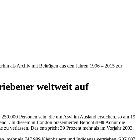
iterhin als Archiv mit Beiträgen aus den Jahren 1996 – 2015 zur
iebener weltweit auf
s 250.000 Personen sein, die um Asyl im Ausland ersuchen, so am 19.
d". In diesem in London präsentierten Bericht stellt Acnur die
 zu verlassen. Das entspricht 39 Prozent mehr als im Vorjahr 2003.
, mehr als 747.989 Kleinbauern und Indigenas vertrieben (207.607