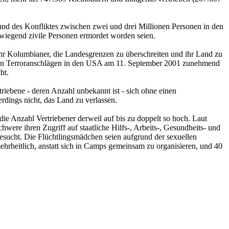
und des Konfliktes zwischen zwei und drei Millionen Personen in den
rwiegend zivile Personen ermordet worden seien.
hr Kolumbianer, die Landesgrenzen zu überschreiten und ihr Land zu
 den Terroranschlägen in den USA am 11. September 2001 zunehmend
ht.
iebene - deren Anzahl unbekannt ist - sich ohne einen
rdings nicht, das Land zu verlassen.
e Anzahl Vertriebener derweil auf bis zu doppelt so hoch. Laut
chwere ihren Zugriff auf staatliche Hilfs-, Arbeits-, Gesundheits- und
esucht. Die Flüchtlingsmädchen seien aufgrund der sexuellen
ehrheitlich, anstatt sich in Camps gemeinsam zu organisieren, und 40