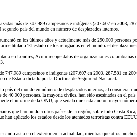
plazadas más de 747.989 campesinos e indígenas (207.607 en 2003, 287
egundo país del mundo en número de desplazados internos.
mentó en los últimos años y actualmente más de 250.000 personas podrí
rme titulado 'El estado de los refugiados en el mundo: el desplazamie
entado en Londres, Acnur recoge datos de organizaciones colombianas q
03.
s de 747.989 campesinos e indígenas (207.607 en 2003, 287.581 en 20
mo de Estado dictado por la Doctrina de Seguridad Nacional.
 país del mundo en número de desplazados internos, al considerar que a
de 40.000 personas, la mayoría civiles, han sido asesinadas en el país 
vierte el informe de la ONU, que señala que cada año un mayor número d
bianos que han huido a otros países de la región, sobre todo Costa Ri
 que han aplicado los estados desde los atentados terroristas contra EE
scando asilo en el exterior en la actualidad, mientras que otros mucho