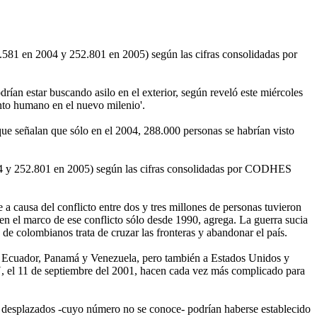
.581 en 2004 y 252.801 en 2005) según las cifras consolidadas por
an estar buscando asilo en el exterior, según reveló este miércoles
nto humano en el nuevo milenio'.
ue señalan que sólo en el 2004, 288.000 personas se habrían visto
04 y 252.801 en 2005) según las cifras consolidadas por CODHES
 causa del conflicto entre dos y tres millones de personas tuvieron
en el marco de ese conflicto sólo desde 1990, agrega. La guerra sucia
e colombianos trata de cruzar las fronteras y abandonar el país.
ca, Ecuador, Panamá y Venezuela, pero también a Estados Unidos y
UU, el 11 de septiembre del 2001, hacen cada vez más complicado para
s desplazados -cuyo número no se conoce- podrían haberse establecido