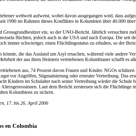
triebener weltweit aufweist, wobei davon ausgegangen wird, dass aufgr
ss seit 1990 im Rahmen dieses Konfliktes in Kolumbien über 40.000 übe
 Grossgrundbesitzer ein, so der UNO-Bericht. Jährlich versuchten me
enezuela flüchten, jedoch auch in die USA und nach Europa. Die seit
ch immer schwieriger, einen Flüchtlingsstatus zu erhalten, so der Beric
 könnte, die das Ausland um Asyl ersuchen, während viele andere Vertr
ehrheit der aus ihren Heimern vertriebenen Kolumbianer schafft es alle
rtriebenen aus, 74 Prozent davon Frauen und Kinder. NGOs schätzen di
 Angst vor Angriffen, Stigmatisierung oder erneuter Vertreibung. Das ers
cht Kindern im Schulalter nach seiner Vertreibung wieder die Schule b
Altersgenossinnen. Laut dem Bericht zerstreuen sich die Flüchtlinge m
ädten Kolumbiens zu sichern.
, 17. bis 26. April 2006
os en Colombia