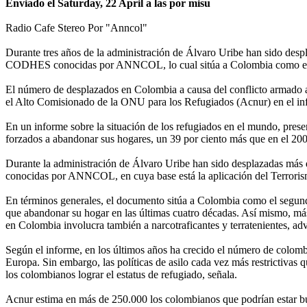
Enviado el Saturday, 22 April a las por misu
Radio Cafe Stereo Por "Anncol"
Durante tres años de la administración de Álvaro Uribe han sido des
CODHES conocidas por ANNCOL, lo cual sitúa a Colombia como el s
El número de desplazados en Colombia a causa del conflicto armado au
el Alto Comisionado de la ONU para los Refugiados (Acnur) en el info
En un informe sobre la situación de los refugiados en el mundo, pres
forzados a abandonar sus hogares, un 39 por ciento más que en el 20
Durante la administración de Álvaro Uribe han sido desplazadas má
conocidas por ANNCOL, en cuya base está la aplicación del Terroris
En términos generales, el documento sitúa a Colombia como el segundo
que abandonar su hogar en las últimas cuatro décadas. Así mismo, más 
en Colombia involucra también a narcotraficantes y terratenientes, ad
Según el informe, en los últimos años ha crecido el número de colom
Europa. Sin embargo, las políticas de asilo cada vez más restrictivas
los colombianos lograr el estatus de refugiado, señala.
Acnur estima en más de 250.000 los colombianos que podrían estar bu