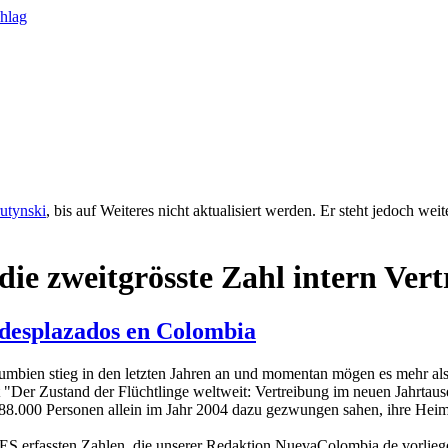
rutynski
, bis auf Weiteres nicht aktualisiert werden. Er steht jedoch we
 zweitgrösste Zahl intern Vertr
desplazados en Colombia
lumbien stieg in den letzten Jahren an und momentan mögen es mehr al
er Zustand der Flüchtlinge weltweit: Vertreibung im neuen Jahrtausen
288.000 Personen allein im Jahr 2004 dazu gezwungen sahen, ihre Heime
 erfassten Zahlen, die unserer Redaktion NuevaColombia.de vorliegen