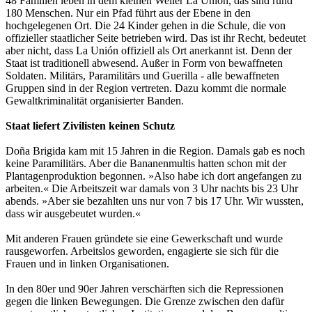
48 Familien leben in dem kleinen Weiler La Unión, das sind rund
180 Menschen. Nur ein Pfad führt aus der Ebene in den
hochgelegenen Ort. Die 24 Kinder gehen in die Schule, die von
offizieller staatlicher Seite betrieben wird. Das ist ihr Recht, bedeutet
aber nicht, dass La Unión offiziell als Ort anerkannt ist. Denn der
Staat ist traditionell abwesend. Außer in Form von bewaffneten
Soldaten. Militärs, Paramilitärs und Guerilla - alle bewaffneten
Gruppen sind in der Region vertreten. Dazu kommt die normale
Gewaltkriminalität organisierter Banden.
Staat liefert Zivilisten keinen Schutz
Doña Brigida kam mit 15 Jahren in die Region. Damals gab es noch
keine Paramilitärs. Aber die Bananenmultis hatten schon mit der
Plantagenproduktion begonnen. »Also habe ich dort angefangen zu
arbeiten.« Die Arbeitszeit war damals von 3 Uhr nachts bis 23 Uhr
abends. »Aber sie bezahlten uns nur von 7 bis 17 Uhr. Wir wussten,
dass wir ausgebeutet wurden.«
Mit anderen Frauen gründete sie eine Gewerkschaft und wurde
rausgeworfen. Arbeitslos geworden, engagierte sie sich für die
Frauen und in linken Organisationen.
In den 80er und 90er Jahren verschärften sich die Repressionen
gegen die linken Bewegungen. Die Grenze zwischen den dafür