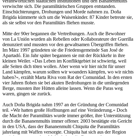
verantwortlichen staatlichen Institutionen und den Bananenmultis
verwischte sich. Die paramilitärischen Gruppen entstanden.
Einschüchterungen, Drohungen und Morde nahmen zu. Doña
Brigida kümmerte sich um die Waisenkinder. 87 Kinder betreute sie,
als sie selbst vor den Paramilitärs fliehen musste.
Mitte der 90er begannen die Vertreibungen. Auch die Bewohner
von La Unión wurden als Rebellen oder Kollaborateure der Guerilla
denunziert und mussten vor den gewaltsamen Übergriffen fliehen.
Im März 1997 gründeten sie die Friedensgemeinde San José de
Apartadó. Ein Jahr später begannen sie mit der Rückkehr in ihre
kleinen Weiler. »Das Leben im Konfliktgebiet ist schwierig, weil
alle Seiten dich töten wollen. Aber wenn wir hier nicht für unser
Land kämpfen, warum sollten wir woanders kämpfen, wo wir nichts
haben?«, erzählt Marta Riva vom Rat der Comunidad. In den ersten
vier Jahren flohen sie bei akuten Bedrohungen in die umliegenden
Berge, mussten ihre Hütten alleine lassen. Wenn die Paras weg
waren, gingen sie zurück.
Auch Doña Brigida nahm 1997 an der Gründung der Comunidad
teil. »Wir hatten große Hoffnungen auf eine Veränderung.« Doch
die Macht der Paramilitärs wurde immer größer, ihre Unterstützung
durch die Bananenmultis immer offener. 2003 bestätigte ein Gericht
in den USA, dass der Bananenmulti Chiquita die Paramilitärs
jahrelang mit Waffen versorgte. Chiquita hat sich aus der Region