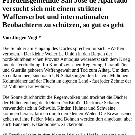
Friedensgemeinde San José de Apartadó
versucht sich mit einem strikten
Waffenverbot und internationalen
Beobachtern zu schützen, so gut es geht
Von Jürgen Vogt *
Die Schilder am Eingang des Dorfes sprechen für sich: »Waffen
verboten.« Der kleine Weiler La Unión in den Bergen der
nordkolumbianischen Provinz Antioquia widersetzt sich dem Krieg
und der Vertreibung. Im Kampf zwischen Regierung, Paramilitärs
und Guerilla gehören Waffengewalt und Tod zum Alltag. Um dem
zu entkommen, sind nach UN-Schätzungen drei bis vier Millionen
Kolumbianer auf der Flucht im eigenen Land - fast jeder Zehnte der
42 Millionen Einwohner.
Die Sonne durchbricht die Regenwolken und trocknet die Dächer
der Hütten entlang der kleinen Dorfstraße. Der kurze Schauer
verwandelt sich in Schwüle. Kinder, Hühner und Schweine
kommen heraus, lärmen durch den kleinen Weiler. Die Erwachsenen
gehen auf ihre Felder. Mais und Bohnen werden dort angebaut, aber
auch Bananen, Kakaobohnen, Zuckerrohr.