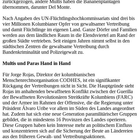
zurückgezogen, andere Multis haben die Bananenplantagen
übernommen, darunter Del Monte.
Nach Angaben des UN-Flüchtlingshochkommissariats sind drei bis
vier Millionen Kolumbianer Opfer von gewaltsamer Vertreibung
und damit Flüchtlinge im eigenen Land. Ganze Dörfer und Familien
werden aus dem ländlichen Raum in die Elendsviertel am Rand der
großen Städte vertrieben. Seit einigen Jahren nimmt selbst in den
städtischen Zentren die gewaltsame Vertreibung durch
Bandenkriminalität und Polizeigewalt zu.
Multis und Paras Hand in Hand
Für Jorge Rojas, Direktor der kolumbianischen
Menschenrechtsorganisation CODHES, ist ein signifikanter
Rückgang der Vertreibungen nicht in Sicht. Die Hauptgründe sieht
Rojas im anhaltenden bewaffneten Konflikt zwischen der Guerilla
der Bewaffneten Revolutionären Streitkräfte Kolumbiens (FARC)
und der Armee im Rahmen der Offensive, die die Regierung unter
Präsident Álvaro Uribe vor allem im Süden des Landes angeordnet
hat. Zudem hat sich eine neue Generation paramilitärischer Gruppen
gebildet, die in mindestens 16 Provinzen des Landes operieren.
Diese Gruppen haben kein Interesse mehr an politischem Einfluss
und konzentrieren sich auf die Sicherung der Beute an Ländereien
aus den früheren Gewalt- und Vertreibungsaktionen.