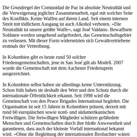
Die Grundregel der Comunidad de Paz ist absolute Neutralität und
die Verweigerung jeglicher Zusammenarbeit, egal mit welcher Seite
des Konflikts. Keine Waffen auf ihrem Land. Seit einem internen
Streit mit tödlichem Ausgang ist auch Alkohol verboten. »Die
Neutralität ist unsere größte Waffe«, sagt José Valdano. Bewaffnete
Soldaten werden umgehend aufgefordert, das Gemeinschaftsgebiet
zu verlassen. Mit dieser Form widersetzten sich Gewaltvertriebene
erstmals der Vertreibung.
In Kolumbien gibt es heute rund 50 solcher
Friedensgemeinschaften, jene in San José gilt als Modell. 2007
wurde die Gemeinschaft mit dem Aachener Friedenspreis
ausgezeichnet.
In Kolumbien selbst haben sie allerdings keine Unterstützung.
Schon früh haben sie deshalb den Wert und den Schutz durch die
internationale Öffentlichkeit erkannt. Seit 1998 wird die
Gemeinschaft von den Peace Brigades International begleitet. Die
Organisation ist seit 15 Jahren in Kolumbien präsent, derzeit mit
rund 60 europäischen sowie nord- und südamerikanischen
Freiwilligen. Die freiwilligen Mitglieder schützen gefährdete
Menschen und Gemeinschaften durch ihre bloße Anwesenheit und
garantieren, dass auch der kleinste Vorfall international bekannt
wird. »Ohne die Begleitung der internationalen Beobachter wären