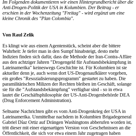
Im Folgenden dokumentieren wir einen Hintergrundbericht über die
Anti-Drogen-Politik der USA in Kolumbien. Der Beitrag - er
erschien in der Wochenzeitung "Freitag" - wird ergänzt um eine
kleine Chronik des "Plan Colombia".
Von Raul Zelik
Es klingt wie aus einem Agentenstück, scheint aber die bittere
Wahrheit: Je tiefer man in den Sumpf hinabsteigt, desto mehr
Indizien finden sich dafür, dass die Methode der Iran-Contra-Affäre
aus den achtziger Jahren "Drogengeld für Aufstandsbekämpfung in
Lateinamerika" keineswegs Geschichte ist. Für Kolumbien ist sie
aktueller denn je, auch wenn dort US-Drogenaufklärer vorgeben,
ein großes "Resozialisierungsprogramm" gestartet zu haben. Die
paramilitärischen Milizen der Rechten bleiben im Geschäft, solange
sie für die "Aufstandsbekämpfung" verfügbar sind - so in etwa
lautet die Geschäftsphilosophie der US-Anti-Drogenbehörde DEA
(Drug Enforcement Administration).
Seltsame Nachrichten gibt es vom Anti-Drogenkrieg der USA in
Lateinamerika. Unmittelbar nachdem in Kolumbien Brigadegeneral
Gabriel Díaz Ortiz auf Drängen Washingtons abberufen worden ist,
tritt dieser mit einer eigenartigen Version von Geschehnissen an die
Öffentlichkeit, die sich vor etwa einem Jahr zugetragen haben