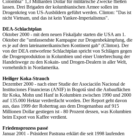
Colombia" 1,3 Milliarden Dollar für militärische Zwecke fließen
lassen. Drei Brigaden der kolumbianischen Armee sollen im
Drogenkrieg von US-Ausbildern geführt werden. Clinton: "Das ist
nicht Vietnam, und das ist kein Yankee-Imperialismus".
DEA-Schlachtplan
Oktober 2000 - mit dem neuen Fiskaljahr starten die USA am 1.
Oktober die "umfassendste Kampagne zur Drogenbekämpfung, die
es je auf dem lateinamerikanischen Kontinent gab" (Clinton). Der
von der DEA entworfene Schlachtplan spricht von Schlägen gegen
die Drogenproduktion in Kolumbien und einer Unterbrechung der
Handelswege zu den Kokain- und Drogen-Dealern in aller Welt,
vornehmlich in Nordamerika.
Heiliger Koka-Strauch
Dezember 2000 - nach einer Studie der Asociación Nacional de
Instituciones Financieras (ANIF) in Bogotá sind die Anbauflächen
für Koka, Mohn und Hanf in Kolumbien zwischen 1990 und 2000
auf 135.000 Hektar verdreifacht worden. Der Report geht davon
aus, dass 1999 der Rohertrag aus dem Drogenanbau auf 915
Millionen Dollar gestiegen ist - 80 Prozent dessen, was Kolumbien
beim Export von Kaffee verdient.
Friedensprozess passé
Januar 2001 - Präsident Pastrana erklärt die seit 1998 laufenden