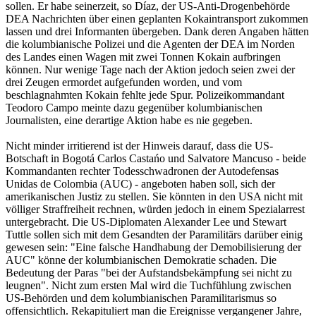
sollen. Er habe seinerzeit, so Díaz, der US-Anti-Drogenbehörde
DEA Nachrichten über einen geplanten Kokaintransport zukommen
lassen und drei Informanten übergeben. Dank deren Angaben hätten
die kolumbianische Polizei und die Agenten der DEA im Norden
des Landes einen Wagen mit zwei Tonnen Kokain aufbringen
können. Nur wenige Tage nach der Aktion jedoch seien zwei der
drei Zeugen ermordet aufgefunden worden, und vom
beschlagnahmten Kokain fehlte jede Spur. Polizeikommandant
Teodoro Campo meinte dazu gegenüber kolumbianischen
Journalisten, eine derartige Aktion habe es nie gegeben.
Nicht minder irritierend ist der Hinweis darauf, dass die US-
Botschaft in Bogotá Carlos Castańo und Salvatore Mancuso - beide
Kommandanten rechter Todesschwadronen der Autodefensas
Unidas de Colombia (AUC) - angeboten haben soll, sich der
amerikanischen Justiz zu stellen. Sie könnten in den USA nicht mit
völliger Straffreiheit rechnen, würden jedoch in einem Spezialarrest
untergebracht. Die US-Diplomaten Alexander Lee und Stewart
Tuttle sollen sich mit dem Gesandten der Paramilitärs darüber einig
gewesen sein: "Eine falsche Handhabung der Demobilisierung der
AUC" könne der kolumbianischen Demokratie schaden. Die
Bedeutung der Paras "bei der Aufstandsbekämpfung sei nicht zu
leugnen". Nicht zum ersten Mal wird die Tuchfühlung zwischen
US-Behörden und dem kolumbianischen Paramilitarismus so
offensichtlich. Rekapituliert man die Ereignisse vergangener Jahre,