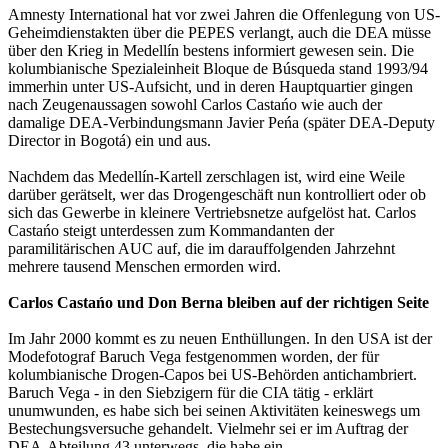
Amnesty International hat vor zwei Jahren die Offenlegung von US-
Geheimdienstakten über die PEPES verlangt, auch die DEA müsse
über den Krieg in Medellín bestens informiert gewesen sein. Die
kolumbianische Spezialeinheit Bloque de Búsqueda stand 1993/94
immerhin unter US-Aufsicht, und in deren Hauptquartier gingen
nach Zeugenaussagen sowohl Carlos Castańo wie auch der
damalige DEA-Verbindungsmann Javier Peńa (später DEA-Deputy
Director in Bogotá) ein und aus.
Nachdem das Medellín-Kartell zerschlagen ist, wird eine Weile
darüber gerätselt, wer das Drogengeschäft nun kontrolliert oder ob
sich das Gewerbe in kleinere Vertriebsnetze aufgelöst hat. Carlos
Castańo steigt unterdessen zum Kommandanten der
paramilitärischen AUC auf, die im darauffolgenden Jahrzehnt
mehrere tausend Menschen ermorden wird.
Carlos Castańo und Don Berna bleiben auf der richtigen Seite
Im Jahr 2000 kommt es zu neuen Enthüllungen. In den USA ist der
Modefotograf Baruch Vega festgenommen worden, der für
kolumbianische Drogen-Capos bei US-Behörden antichambriert.
Baruch Vega - in den Siebzigern für die CIA tätig - erklärt
unumwunden, es habe sich bei seinen Aktivitäten keineswegs um
Bestechungsversuche gehandelt. Vielmehr sei er im Auftrag der
DEA-Abteilung 43 unterwegs, die habe ein