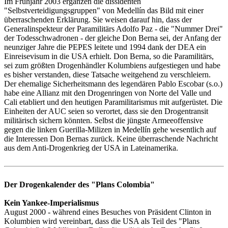
Im Frühjahr 2003 ergänzen die dissidenten
"Selbstverteidigungsgruppen" von Medellín das Bild mit einer
überraschenden Erklärung. Sie weisen darauf hin, dass der
Generalinspekteur der Paramilitärs Adolfo Paz - die "Nummer Drei"
der Todesschwadronen - der gleiche Don Berna sei, der Anfang der
neunziger Jahre die PEPES leitete und 1994 dank der DEA ein
Einreisevisum in die USA erhielt. Don Berna, so die Paramilitärs,
sei zum größten Drogenhändler Kolumbiens aufgestiegen und habe
es bisher verstanden, diese Tatsache weitgehend zu verschleiern.
Der ehemalige Sicherheitsmann des legendären Pablo Escobar (s.o.)
habe eine Allianz mit den Drogenringen von Norte del Valle und
Cali etabliert und den heutigen Paramilitarismus mit aufgerüstet. Die
Einheiten der AUC seien so verortet, dass sie den Drogentransit
militärisch sichern könnten. Selbst die jüngste Armeeoffensive
gegen die linken Guerilla-Milizen in Medellín gehe wesentlich auf
die Interessen Don Bernas zurück. Keine überraschende Nachricht
aus dem Anti-Drogenkrieg der USA in Lateinamerika.
Der Drogenkalender des "Plans Colombia"
Kein Yankee-Imperialismus
August 2000 - während eines Besuches von Präsident Clinton in
Kolumbien wird vereinbart, dass die USA als Teil des "Plans