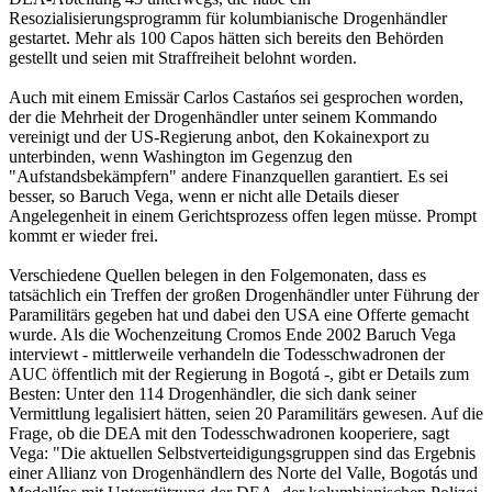
Resozialisierungsprogramm für kolumbianische Drogenhändler
gestartet. Mehr als 100 Capos hätten sich bereits den Behörden
gestellt und seien mit Straffreiheit belohnt worden.
Auch mit einem Emissär Carlos Castańos sei gesprochen worden,
der die Mehrheit der Drogenhändler unter seinem Kommando
vereinigt und der US-Regierung anbot, den Kokainexport zu
unterbinden, wenn Washington im Gegenzug den
"Aufstandsbekämpfern" andere Finanzquellen garantiert. Es sei
besser, so Baruch Vega, wenn er nicht alle Details dieser
Angelegenheit in einem Gerichtsprozess offen legen müsse. Prompt
kommt er wieder frei.
Verschiedene Quellen belegen in den Folgemonaten, dass es
tatsächlich ein Treffen der großen Drogenhändler unter Führung der
Paramilitärs gegeben hat und dabei den USA eine Offerte gemacht
wurde. Als die Wochenzeitung Cromos Ende 2002 Baruch Vega
interviewt - mittlerweile verhandeln die Todesschwadronen der
AUC öffentlich mit der Regierung in Bogotá -, gibt er Details zum
Besten: Unter den 114 Drogenhändler, die sich dank seiner
Vermittlung legalisiert hätten, seien 20 Paramilitärs gewesen. Auf die
Frage, ob die DEA mit den Todesschwadronen kooperiere, sagt
Vega: "Die aktuellen Selbstverteidigungsgruppen sind das Ergebnis
einer Allianz von Drogenhändlern des Norte del Valle, Bogotás und