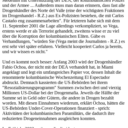
Medellíns mit Unterstützung der DEA, der kolumbianischen Polizei
und der Armee ... Außerdem muss man daran erinnern, dass fast alle
Drogenhändler des Norte del Valle (eine der wichtigsten Fraktionen
im Drogenhandel - R.Z.) aus Ex-Polizisten bestehen, die mit Carlos
Castańo eng zusammenarbeiten". Für letzteren habe sich mit dem
11. September 2001 die Lage allerdings verkompliziert, so Vega,
erstens werde er als Terrorist gehandelt, zweitens wisse er zu viel
über die Korruption der kolumbianischen Eliten. Gäbe es
Verhandlungen, "würden Sie (Vega meint die Journalisten - R.Z.) es
erst sehr viel später erfahren. Vielleicht kooperiert Carlos ja bereits,
und wir wissen es nicht."
Und es kommt noch besser: Anfang 2003 wird der Drogenhändler
Fabio Ochoa, der nicht mit der DEA verhandelt hat, in Miami
angeklagt und legt ein umfangreiches Papier vor, dessen Inhalt die
renommierte kolumbianische Wochenzeitung El Espectador
abdruckt. Demnach kassierten die US-Behörden bei ihrem
"Resozialisierungsprogramm" Summen zwischen drei und vierzig
Millionen US-Dollar bei der Drogenmafia. Jeweils die Hälfte der
Summe sei in Geld oder Gütern, die andere in Drogen bezahlt
worden. Mit diesen Einnahmen wiederum, erklärt Ochoa, hätten die
US-Behörden Under-Cover-Operationen finanziert - sprich:
Aktivitäten der kolumbianischen Paramilitärs, die dadurch ihre
reduzierten Drogeneinnahmen ausgleichen konnten.