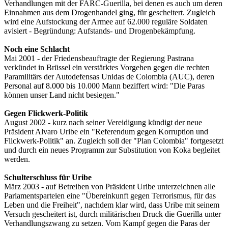
Verhandlungen mit der FARC-Guerilla, bei denen es auch um deren
Einnahmen aus dem Drogenhandel ging, für gescheitert. Zugleich
wird eine Aufstockung der Armee auf 62.000 reguläre Soldaten
avisiert - Begründung: Aufstands- und Drogenbekämpfung.
Noch eine Schlacht
Mai 2001 - der Friedensbeauftragte der Regierung Pastrana
verkündet in Brüssel ein verstärktes Vorgehen gegen die rechten
Paramilitärs der Autodefensas Unidas de Colombia (AUC), deren
Personal auf 8.000 bis 10.000 Mann beziffert wird: "Die Paras
können unser Land nicht besiegen."
Gegen Flickwerk-Politik
August 2002 - kurz nach seiner Vereidigung kündigt der neue
Präsident Alvaro Uribe ein "Referendum gegen Korruption und
Flickwerk-Politik" an. Zugleich soll der "Plan Colombia" fortgesetzt
und durch ein neues Programm zur Substitution von Koka begleitet
werden.
Schulterschluss für Uribe
März 2003 - auf Betreiben von Präsident Uribe unterzeichnen alle
Parlamentsparteien eine "Übereinkunft gegen Terrorismus, für das
Leben und die Freiheit", nachdem klar wird, dass Uribe mit seinem
Versuch gescheitert ist, durch militärischen Druck die Guerilla unter
Verhandlungszwang zu setzen. Vom Kampf gegen die Paras der