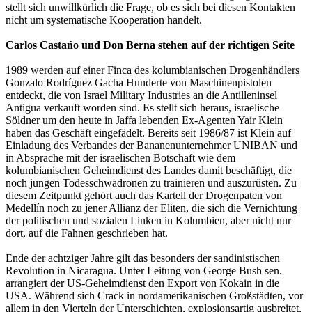
stellt sich unwillkürlich die Frage, ob es sich bei diesen Kontakten
nicht um systematische Kooperation handelt.
Carlos Castańo und Don Berna stehen auf der richtigen Seite
1989 werden auf einer Finca des kolumbianischen Drogenhändlers
Gonzalo Rodríguez Gacha Hunderte von Maschinenpistolen
entdeckt, die von Israel Military Industries an die Antilleninsel
Antigua verkauft worden sind. Es stellt sich heraus, israelische
Söldner um den heute in Jaffa lebenden Ex-Agenten Yair Klein
haben das Geschäft eingefädelt. Bereits seit 1986/87 ist Klein auf
Einladung des Verbandes der Bananenunternehmer UNIBAN und
in Absprache mit der israelischen Botschaft wie dem
kolumbianischen Geheimdienst des Landes damit beschäftigt, die
noch jungen Todesschwadronen zu trainieren und auszurüsten. Zu
diesem Zeitpunkt gehört auch das Kartell der Drogenpaten von
Medellín noch zu jener Allianz der Eliten, die sich die Vernichtung
der politischen und sozialen Linken in Kolumbien, aber nicht nur
dort, auf die Fahnen geschrieben hat.
Ende der achtziger Jahre gilt das besonders der sandinistischen
Revolution in Nicaragua. Unter Leitung von George Bush sen.
arrangiert der US-Geheimdienst den Export von Kokain in die
USA. Während sich Crack in nordamerikanischen Großstädten, vor
allem in den Vierteln der Unterschichten, explosionsartig ausbreitet,