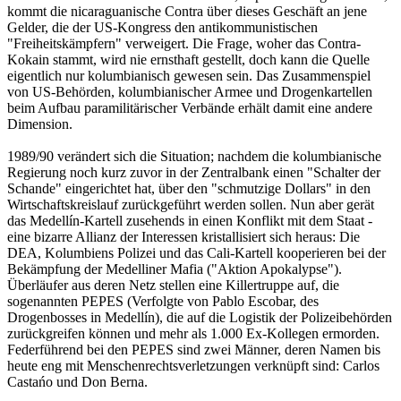
kommt die nicaraguanische Contra über dieses Geschäft an jene
Gelder, die der US-Kongress den antikommunistischen
"Freiheitskämpfern" verweigert. Die Frage, woher das Contra-
Kokain stammt, wird nie ernsthaft gestellt, doch kann die Quelle
eigentlich nur kolumbianisch gewesen sein. Das Zusammenspiel
von US-Behörden, kolumbianischer Armee und Drogenkartellen
beim Aufbau paramilitärischer Verbände erhält damit eine andere
Dimension.
1989/90 verändert sich die Situation; nachdem die kolumbianische
Regierung noch kurz zuvor in der Zentralbank einen "Schalter der
Schande" eingerichtet hat, über den "schmutzige Dollars" in den
Wirtschaftskreislauf zurückgeführt werden sollen. Nun aber gerät
das Medellín-Kartell zusehends in einen Konflikt mit dem Staat -
eine bizarre Allianz der Interessen kristallisiert sich heraus: Die
DEA, Kolumbiens Polizei und das Cali-Kartell kooperieren bei der
Bekämpfung der Medelliner Mafia ("Aktion Apokalypse").
Überläufer aus deren Netz stellen eine Killertruppe auf, die
sogenannten PEPES (Verfolgte von Pablo Escobar, des
Drogenbosses in Medellín), die auf die Logistik der Polizeibehörden
zurückgreifen können und mehr als 1.000 Ex-Kollegen ermorden.
Federführend bei den PEPES sind zwei Männer, deren Namen bis
heute eng mit Menschenrechtsverletzungen verknüpft sind: Carlos
Castańo und Don Berna.