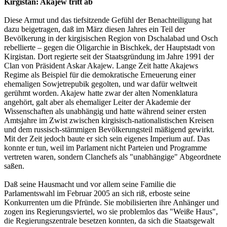
Kirgistan: Akajew tritt ab
Diese Armut und das tiefsitzende Gefühl der Benachteiligung hat
dazu beigetragen, daß im März diesen Jahres ein Teil der
Bevölkerung in der kirgisischen Region von Dschalabad und Osch
rebellierte – gegen die Oligarchie in Bischkek, der Hauptstadt von
Kirgistan. Dort regierte seit der Staatsgründung im Jahre 1991 der
Clan von Präsident Askar Akajew. Lange Zeit hatte Akajews
Regime als Beispiel für die demokratische Erneuerung einer
ehemaligen Sowjetrepubik gegolten, und war dafür weltweit
gerühmt worden. Akajew hatte zwar der alten Nomenklatura
angehört, galt aber als ehemaliger Leiter der Akademie der
Wissenschaften als unabhängig und hatte während seiner ersten
Amtsjahre im Zwist zwischen kirgisisch-nationalistischen Kreisen
und dem russisch-stämmigen Bevölkerungsteil mäßigend gewirkt.
Mit der Zeit jedoch baute er sich sein eigenes Imperium auf. Das
konnte er tun, weil im Parlament nicht Parteien und Programme
vertreten waren, sondern Clanchefs als "unabhängige" Abgeordnete
saßen.
Daß seine Hausmacht und vor allem seine Familie die
Parlamentswahl im Februar 2005 an sich riß, erboste seine
Konkurrenten um die Pfründe. Sie mobilisierten ihre Anhänger und
zogen ins Regierungsviertel, wo sie problemlos das "Weiße Haus",
die Regierungszentrale besetzen konnten, da sich die Staatsgewalt