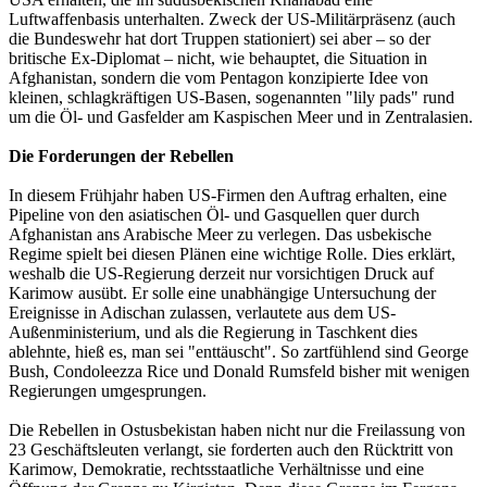
Luftwaffenbasis unterhalten. Zweck der US-Militärpräsenz (auch
die Bundeswehr hat dort Truppen stationiert) sei aber – so der
britische Ex-Diplomat – nicht, wie behauptet, die Situation in
Afghanistan, sondern die vom Pentagon konzipierte Idee von
kleinen, schlagkräftigen US-Basen, sogenannten "lily pads" rund
um die Öl- und Gasfelder am Kaspischen Meer und in Zentralasien.
Die Forderungen der Rebellen
In diesem Frühjahr haben US-Firmen den Auftrag erhalten, eine
Pipeline von den asiatischen Öl- und Gasquellen quer durch
Afghanistan ans Arabische Meer zu verlegen. Das usbekische
Regime spielt bei diesen Plänen eine wichtige Rolle. Dies erklärt,
weshalb die US-Regierung derzeit nur vorsichtigen Druck auf
Karimow ausübt. Er solle eine unabhängige Untersuchung der
Ereignisse in Adischan zulassen, verlautete aus dem US-
Außenministerium, und als die Regierung in Taschkent dies
ablehnte, hieß es, man sei "enttäuscht". So zartfühlend sind George
Bush, Condoleezza Rice und Donald Rumsfeld bisher mit wenigen
Regierungen umgesprungen.
Die Rebellen in Ostusbekistan haben nicht nur die Freilassung von
23 Geschäftsleuten verlangt, sie forderten auch den Rücktritt von
Karimow, Demokratie, rechtsstaatliche Verhältnisse und eine