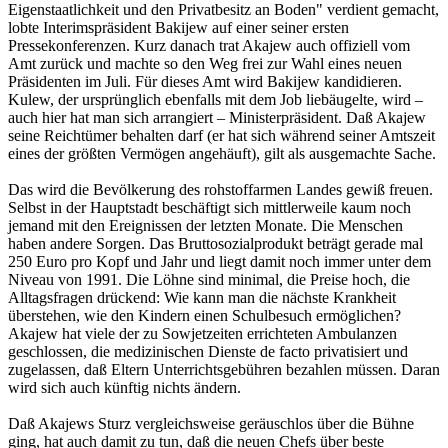
Eigenstaatlichkeit und den Privatbesitz an Boden" verdient gemacht,
lobte Interimspräsident Bakijew auf einer seiner ersten
Pressekonferenzen. Kurz danach trat Akajew auch offiziell vom
Amt zurück und machte so den Weg frei zur Wahl eines neuen
Präsidenten im Juli. Für dieses Amt wird Bakijew kandidieren.
Kulew, der ursprünglich ebenfalls mit dem Job liebäugelte, wird –
auch hier hat man sich arrangiert – Ministerpräsident. Daß Akajew
seine Reichtümer behalten darf (er hat sich während seiner Amtszeit
eines der größten Vermögen angehäuft), gilt als ausgemachte Sache.
Das wird die Bevölkerung des rohstoffarmen Landes gewiß freuen.
Selbst in der Hauptstadt beschäftigt sich mittlerweile kaum noch
jemand mit den Ereignissen der letzten Monate. Die Menschen
haben andere Sorgen. Das Bruttosozialprodukt beträgt gerade mal
250 Euro pro Kopf und Jahr und liegt damit noch immer unter dem
Niveau von 1991. Die Löhne sind minimal, die Preise hoch, die
Alltagsfragen drückend: Wie kann man die nächste Krankheit
überstehen, wie den Kindern einen Schulbesuch ermöglichen?
Akajew hat viele der zu Sowjetzeiten errichteten Ambulanzen
geschlossen, die medizinischen Dienste de facto privatisiert und
zugelassen, daß Eltern Unterrichtsgebühren bezahlen müssen. Daran
wird sich auch künftig nichts ändern.
Daß Akajews Sturz vergleichsweise geräuschlos über die Bühne
ging, hat auch damit zu tun, daß die neuen Chefs über beste