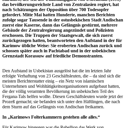
das bevölkerungsreichste Land von Zentralasien regiert, hat
nach Schätzungen der Opposition über 700 Todesopfer
gefordert. Mitte Mai hatten Hunderte, manchen Berichten
zufolge sogar Tausende in der ostusbekischen Stadt Andischan
zuerst eine Kaserne, dann das Gefängnis gestürmt, mehrere
Gebäude der Zentralregierung angezündet und Polizisten
erschossen. Die Truppen der Staatsgewalt, die sich zuerst
zurückgezogen hatten, beantworteten den Aufstand in der für
Karimow übliche Weise: Sie eroberten Andischan zurück und
schossen später auch in Pachtabad und in der usbekischen
Grenzstadt Korassuw auf friedliche Demonstranten.
Den Aufstand in Usbekistan ausgelöst hat die im letzten Jahr
erfolgte Verhaftung von 23 Geschäftsleuten, die – da sind sich die
meisten Berichterstatter einig – ein Netz von islamischen
Unternehmen und Wohltätigkeitsorganisationen aufgebaut hatten,
die der völlig verarmten Bevölkerung im usbekischen Teil des
Fergana-Tals helfen wollte. Diesen Geschäftsleuten wurde jetzt der
Prozeß gemacht; sie befanden sich unter den Häftlingen, die nach
dem Sturm auf das Gefängnis von Andischan freikamen.
In „Karimows Folterkammern gestehen alle alles.“
Für Karimow hingegen war die Rebellion das Werk von