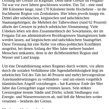
Öffnung der Grenze zu Kirgistan. Denn diese Grenze im Fergana-
Tal war vor zwei Jahren geschlossen worden. Das Tal – eine rund
300 Kilometer lange, rund 170 Kilometer breite Hochebene – ist die
fruchtbarste Region von Zentralasien. Hier leben jeweils knapp ein
Drittel aller usbekischen, kirgisischen und tadschikischen
Staatsangehörigen; die Mehrheit der Talbewohner (rund 62 Prozent)
allseits der Grenzen ist jedoch usbekischer Abstammung: Viele
Usbeken leben seit dem Zusammenbruch der Sowjetunion, der im
Fergana-Tal aus administrativen Bezirksgrenzen Staatsgrenzen hatte
werden lassen, auf kirgisischem und tadschikischem Staatsgebiet.
Diese Trennung hat eine Reihe von ethno-politischen Konflikten
ausgelöst, bei denen Anfang der 90er Jahre mehrere hundert
Menschen umkamen, denn in der dichtbesiedelten Region sind
Wasser und Land knapp.
Um eine Destabilisierung seines Regimes durch weitere, vor allem
durch die sozialen Verhältnisse (die Jugendarbeitslosigkeit liegt im
usbekischen Teil des Tals bei 40 Prozent und mehr) hervorgerufene
Auseinandersetzungen zu verhindern – und um einem vorgeblich
islamistischen Angriff vorzubeugen – hat Karimow Ende der 90er
Jahre das Grenzgebiet sogar verminen lassen. Sein striktes
Grenzregime trennte Städte und Dörfer, schnitt Siedlungen von
Energie- und Wasserressourcen ab, und ließ die Menschen weiter
verarmen – beidseits der Grenze.