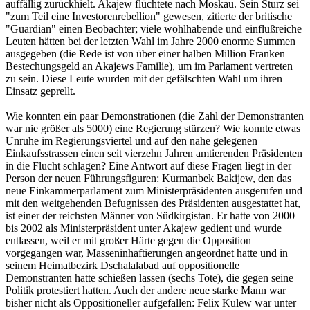
auffällig zurückhielt. Akajew flüchtete nach Moskau. Sein Sturz sei
"zum Teil eine Investorenrebellion" gewesen, zitierte der britische
"Guardian" einen Beobachter; viele wohlhabende und einflußreiche
Leuten hätten bei der letzten Wahl im Jahre 2000 enorme Summen
ausgegeben (die Rede ist von über einer halben Million Franken
Bestechungsgeld an Akajews Familie), um im Parlament vertreten
zu sein. Diese Leute wurden mit der gefälschten Wahl um ihren
Einsatz geprellt.
Wie konnten ein paar Demonstrationen (die Zahl der Demonstranten
war nie größer als 5000) eine Regierung stürzen? Wie konnte etwas
Unruhe im Regierungsviertel und auf den nahe gelegenen
Einkaufsstrassen einen seit vierzehn Jahren amtierenden Präsidenten
in die Flucht schlagen? Eine Antwort auf diese Fragen liegt in der
Person der neuen Führungsfiguren: Kurmanbek Bakijew, den das
neue Einkammerparlament zum Ministerpräsidenten ausgerufen und
mit den weitgehenden Befugnissen des Präsidenten ausgestattet hat,
ist einer der reichsten Männer von Südkirgistan. Er hatte von 2000
bis 2002 als Ministerpräsident unter Akajew gedient und wurde
entlassen, weil er mit großer Härte gegen die Opposition
vorgegangen war, Masseninhaftierungen angeordnet hatte und in
seinem Heimatbezirk Dschalalabad auf oppositionelle
Demonstranten hatte schießen lassen (sechs Tote), die gegen seine
Politik protestiert hatten. Auch der andere neue starke Mann war
bisher nicht als Oppositioneller aufgefallen: Felix Kulew war unter