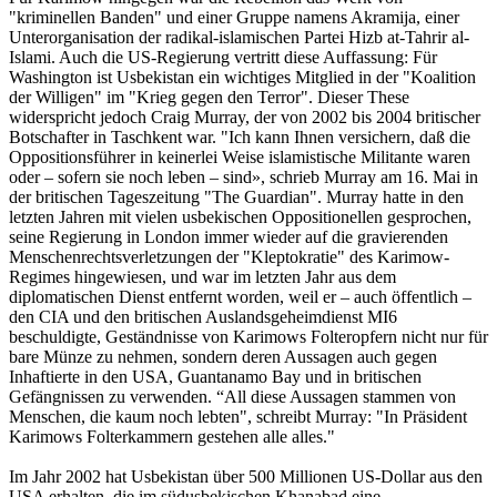
"kriminellen Banden" und einer Gruppe namens Akramija, einer
Unterorganisation der radikal-islamischen Partei Hizb at-Tahrir al-
Islami. Auch die US-Regierung vertritt diese Auffassung: Für
Washington ist Usbekistan ein wichtiges Mitglied in der "Koalition
der Willigen" im "Krieg gegen den Terror". Dieser These
widerspricht jedoch Craig Murray, der von 2002 bis 2004 britischer
Botschafter in Taschkent war. "Ich kann Ihnen versichern, daß die
Oppositionsführer in keinerlei Weise islamistische Militante waren
oder – sofern sie noch leben – sind», schrieb Murray am 16. Mai in
der britischen Tageszeitung "The Guardian". Murray hatte in den
letzten Jahren mit vielen usbekischen Oppositionellen gesprochen,
seine Regierung in London immer wieder auf die gravierenden
Menschenrechtsverletzungen der "Kleptokratie" des Karimow-
Regimes hingewiesen, und war im letzten Jahr aus dem
diplomatischen Dienst entfernt worden, weil er – auch öffentlich –
den CIA und den britischen Auslandsgeheimdienst MI6
beschuldigte, Geständnisse von Karimows Folteropfern nicht nur für
bare Münze zu nehmen, sondern deren Aussagen auch gegen
Inhaftierte in den USA, Guantanamo Bay und in britischen
Gefängnissen zu verwenden. “All diese Aussagen stammen von
Menschen, die kaum noch lebten", schreibt Murray: "In Präsident
Karimows Folterkammern gestehen alle alles."
Im Jahr 2002 hat Usbekistan über 500 Millionen US-Dollar aus den
USA erhalten, die im südusbekischen Khanabad eine