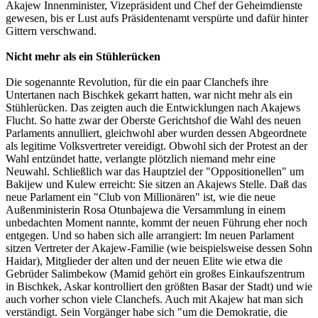
Akajew Innenminister, Vizepräsident und Chef der Geheimdienste
gewesen, bis er Lust aufs Präsidentenamt verspürte und dafür hinter
Gittern verschwand.
Nicht mehr als ein Stühlerücken
Die sogenannte Revolution, für die ein paar Clanchefs ihre
Untertanen nach Bischkek gekarrt hatten, war nicht mehr als ein
Stühlerücken. Das zeigten auch die Entwicklungen nach Akajews
Flucht. So hatte zwar der Oberste Gerichtshof die Wahl des neuen
Parlaments annulliert, gleichwohl aber wurden dessen Abgeordnete
als legitime Volksvertreter vereidigt. Obwohl sich der Protest an der
Wahl entzündet hatte, verlangte plötzlich niemand mehr eine
Neuwahl. Schließlich war das Hauptziel der "Oppositionellen" um
Bakijew und Kulew erreicht: Sie sitzen an Akajews Stelle. Daß das
neue Parlament ein "Club von Millionären" ist, wie die neue
Außenministerin Rosa Otunbajewa die Versammlung in einem
unbedachten Moment nannte, kommt der neuen Führung eher noch
entgegen. Und so haben sich alle arrangiert: Im neuen Parlament
sitzen Vertreter der Akajew-Familie (wie beispielsweise dessen Sohn
Haidar), Mitglieder der alten und der neuen Elite wie etwa die
Gebrüder Salimbekow (Mamid gehört ein großes Einkaufszentrum
in Bischkek, Askar kontrolliert den größten Basar der Stadt) und wie
auch vorher schon viele Clanchefs. Auch mit Akajew hat man sich
verständigt. Sein Vorgänger habe sich "um die Demokratie, die