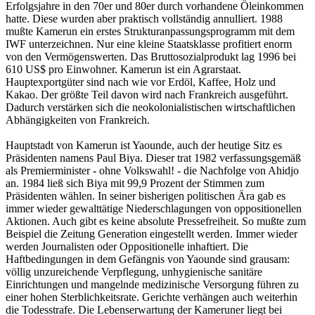
Erfolgsjahre in den 70er und 80er durch vorhandene Öleinkommen
hatte. Diese wurden aber praktisch vollständig annulliert. 1988
mußte Kamerun ein erstes Strukturanpassungsprogramm mit dem
IWF unterzeichnen. Nur eine kleine Staatsklasse profitiert enorm
von den Vermögenswerten. Das Bruttosozialprodukt lag 1996 bei
610 US$ pro Einwohner. Kamerun ist ein Agrarstaat.
Hauptexportgüter sind nach wie vor Erdöl, Kaffee, Holz und
Kakao. Der größte Teil davon wird nach Frankreich ausgeführt.
Dadurch verstärken sich die neokolonialistischen wirtschaftlichen
Abhängigkeiten von Frankreich.
Hauptstadt von Kamerun ist Yaounde, auch der heutige Sitz es
Präsidenten namens Paul Biya. Dieser trat 1982 verfassungsgemäß
als Premierminister - ohne Volkswahl! - die Nachfolge von Ahidjo
an. 1984 ließ sich Biya mit 99,9 Prozent der Stimmen zum
Präsidenten wählen. In seiner bisherigen politischen Ära gab es
immer wieder gewalttätige Niederschlagungen von oppositionellen
Aktionen. Auch gibt es keine absolute Pressefreiheit. So mußte zum
Beispiel die Zeitung Generation eingestellt werden. Immer wieder
werden Journalisten oder Oppositionelle inhaftiert. Die
Haftbedingungen in dem Gefängnis von Yaounde sind grausam:
völlig unzureichende Verpflegung, unhygienische sanitäre
Einrichtungen und mangelnde medizinische Versorgung führen zu
einer hohen Sterblichkeitsrate. Gerichte verhängen auch weiterhin
die Todesstrafe. Die Lebenserwartung der Kameruner liegt bei