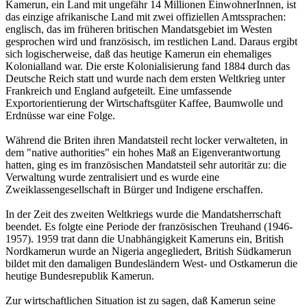
Kamerun, ein Land mit ungefähr 14 Millionen EinwohnerInnen, ist
das einzige afrikanische Land mit zwei offiziellen Amtssprachen:
englisch, das im früheren britischen Mandatsgebiet im Westen
gesprochen wird und französisch, im restlichen Land. Daraus ergibt
sich logischerweise, daß das heutige Kamerun ein ehemaliges
Kolonialland war. Die erste Kolonialisierung fand 1884 durch das
Deutsche Reich statt und wurde nach dem ersten Weltkrieg unter
Frankreich und England aufgeteilt. Eine umfassende
Exportorientierung der Wirtschaftsgüter Kaffee, Baumwolle und
Erdnüsse war eine Folge.
Während die Briten ihren Mandatsteil recht locker verwalteten, in
dem "native authorities" ein hohes Maß an Eigenverantwortung
hatten, ging es im französischen Mandatsteil sehr autoritär zu: die
Verwaltung wurde zentralisiert und es wurde eine
Zweiklassengesellschaft in Bürger und Indigene erschaffen.
In der Zeit des zweiten Weltkriegs wurde die Mandatsherrschaft
beendet. Es folgte eine Periode der französischen Treuhand (1946-
1957). 1959 trat dann die Unabhängigkeit Kameruns ein, British
Nordkamerun wurde an Nigeria angegliedert, British Südkamerun
bildet mit den damaligen Bundesländern West- und Ostkamerun die
heutige Bundesrepublik Kamerun.
Zur wirtschaftlichen Situation ist zu sagen, daß Kamerun seine