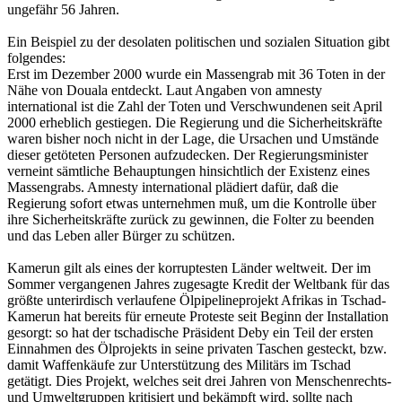
ungefähr 56 Jahren.
Ein Beispiel zu der desolaten politischen und sozialen Situation gibt
folgendes:
Erst im Dezember 2000 wurde ein Massengrab mit 36 Toten in der
Nähe von Douala entdeckt. Laut Angaben von amnesty
international ist die Zahl der Toten und Verschwundenen seit April
2000 erheblich gestiegen. Die Regierung und die Sicherheitskräfte
waren bisher noch nicht in der Lage, die Ursachen und Umstände
dieser getöteten Personen aufzudecken. Der Regierungsminister
verneint sämtliche Behauptungen hinsichtlich der Existenz eines
Massengrabs. Amnesty international plädiert dafür, daß die
Regierung sofort etwas unternehmen muß, um die Kontrolle über
ihre Sicherheitskräfte zurück zu gewinnen, die Folter zu beenden
und das Leben aller Bürger zu schützen.
Kamerun gilt als eines der korruptesten Länder weltweit. Der im
Sommer vergangenen Jahres zugesagte Kredit der Weltbank für das
größte unterirdisch verlaufene Ölpipelineprojekt Afrikas in Tschad-
Kamerun hat bereits für erneute Proteste seit Beginn der Installation
gesorgt: so hat der tschadische Präsident Deby ein Teil der ersten
Einnahmen des Ölprojekts in seine privaten Taschen gesteckt, bzw.
damit Waffenkäufe zur Unterstützung des Militärs im Tschad
getätigt. Dies Projekt, welches seit drei Jahren von Menschenrechts-
und Umweltgruppen kritisiert und bekämpft wird, sollte nach