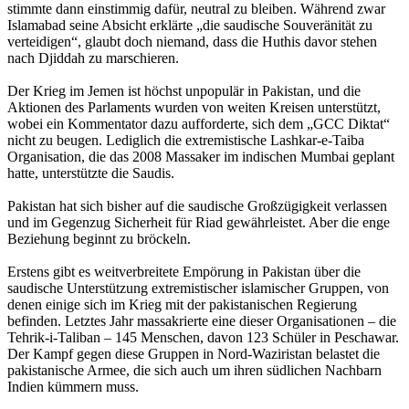
stimmte dann einstimmig dafür, neutral zu bleiben. Während zwar
Islamabad seine Absicht erklärte „die saudische Souveränität zu
verteidigen“, glaubt doch niemand, dass die Huthis davor stehen
nach Djiddah zu marschieren.
Der Krieg im Jemen ist höchst unpopulär in Pakistan, und die
Aktionen des Parlaments wurden von weiten Kreisen unterstützt,
wobei ein Kommentator dazu aufforderte, sich dem „GCC Diktat“
nicht zu beugen. Lediglich die extremistische Lashkar-e-Taiba
Organisation, die das 2008 Massaker im indischen Mumbai geplant
hatte, unterstützte die Saudis.
Pakistan hat sich bisher auf die saudische Großzügigkeit verlassen
und im Gegenzug Sicherheit für Riad gewährleistet. Aber die enge
Beziehung beginnt zu bröckeln.
Erstens gibt es weitverbreitete Empörung in Pakistan über die
saudische Unterstützung extremistischer islamischer Gruppen, von
denen einige sich im Krieg mit der pakistanischen Regierung
befinden. Letztes Jahr massakrierte eine dieser Organisationen – die
Tehrik-i-Taliban – 145 Menschen, davon 123 Schüler in Peschawar.
Der Kampf gegen diese Gruppen in Nord-Waziristan belastet die
pakistanische Armee, die sich auch um ihren südlichen Nachbarn
Indien kümmern muss.