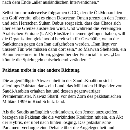
nach dem Ende „aller ausländischen Interventionen.“
Selbst im normalerweise folgsamen GCC, der die Öl-Monarchien
am Golf vertritt, gibt es einen Deserteur. Oman grenzt an den Jemen,
und sein Herrscher, Sultan Qabus sorgt sich, dass das Chaos sich
über seine Grenze ausbreiten wird. Und während die Vereinigten
Arabischen Emirate (UAE) Einsätze in Jemen geflogen haben, will
die Organisation gleichwohl bereit sein für Geschäfte, wenn die
Sanktionen gegen den Iran aufgehoben werden. „Iran liegt vor
unserer Tür, wie müssen dann dort sein,“ so Marwan Shehadeh, ein
Bauunternehmer in Dubai, gegenüber der Financial Times. „Das
könnte die Spielregeln entscheidend verändern.“
Pakistan treibt in eine andere Richtung
Die augenfälligste Abwesenheit in der Saudi-Koalition stellt
allerdings Pakistan dar – ein Land, das Milliarden Hilfsgelder von
Saudi-Arabien erhalten hat und dessen gegenwärtiger
Premierminister, Nawaz Sharif, vor dem Zorn des pakistanischen
Militärs 1999 in Riad Schutz fand.
Als die Saudis anfänglich verkündeten, den Jemen anzugreifen,
bezogen sie Pakistan die die verkündete Koalition mit ein, ein Akt
der Hybris, der übel nach hinten losging. Das pakistanische
Parlament verlangte eine Debatte über die Angelegenheit und