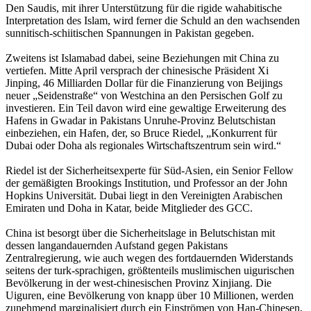
Den Saudis, mit ihrer Unterstützung für die rigide wahabitische
Interpretation des Islam, wird ferner die Schuld an den wachsenden
sunnitisch-schiitischen Spannungen in Pakistan gegeben.
Zweitens ist Islamabad dabei, seine Beziehungen mit China zu
vertiefen. Mitte April versprach der chinesische Präsident Xi
Jinping, 46 Milliarden Dollar für die Finanzierung von Beijings
neuer „Seidenstraße“ von Westchina an den Persischen Golf zu
investieren. Ein Teil davon wird eine gewaltige Erweiterung des
Hafens in Gwadar in Pakistans Unruhe-Provinz Belutschistan
einbeziehen, ein Hafen, der, so Bruce Riedel, „Konkurrent für
Dubai oder Doha als regionales Wirtschaftszentrum sein wird.“
Riedel ist der Sicherheitsexperte für Süd-Asien, ein Senior Fellow
der gemäßigten Brookings Institution, und Professor an der John
Hopkins Universität. Dubai liegt in den Vereinigten Arabischen
Emiraten und Doha in Katar, beide Mitglieder des GCC.
China ist besorgt über die Sicherheitslage in Belutschistan mit
dessen langandauernden Aufstand gegen Pakistans
Zentralregierung, wie auch wegen des fortdauernden Widerstands
seitens der turk-sprachigen, größtenteils muslimischen uigurischen
Bevölkerung in der west-chinesischen Provinz Xinjiang. Die
Uiguren, eine Bevölkerung von knapp über 10 Millionen, werden
zunehmend marginalisiert durch ein Einströmen von Han-Chinesen,