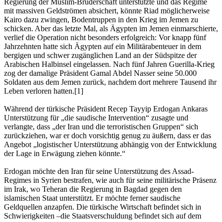
Regierung der Muslim-Bruderschaft unterstützte und das Regime
mit massiven Geldströmen absichert, könnte Riad möglicherweise
Kairo dazu zwingen, Bodentruppen in den Krieg im Jemen zu
schicken. Aber das letzte Mal, als Ägypten im Jemen einmarschierte,
verlief die Operation nicht besonders erfolgreich: Vor knapp fünf
Jahrzehnten hatte sich Ägypten auf ein Militärabenteuer in dem
bergigen und schwer zugänglichen Land an der Südspitze der
Arabischen Halbinsel eingelassen. Nach fünf Jahren Guerilla-Krieg
zog der damalige Präsident Gamal Abdel Nasser seine 50.000
Soldaten aus dem Jemen zurück, nachdem dort mehrere Tausend ihr
Leben verloren hatten.[1]
Während der türkische Präsident Recep Tayyip Erdogan Ankaras
Unterstützung für „die saudische Intervention“ zusagte und
verlangte, dass „der Iran und die terroristischen Gruppen“ sich
zurückziehen, war er doch vorsichtig genug zu äußern, dass er das
Angebot „logistischer Unterstützung abhängig von der Entwicklung
der Lage in Erwägung ziehen könnte.“
Erdogan möchte den Iran für seine Unterstützung des Assad-
Regimes in Syrien bestrafen, wie auch für seine militärische Präsenz
im Irak, wo Teheran die Regierung in Bagdad gegen den
islamischen Staat unterstützt. Er möchte ferner saudische
Geldquellen anzapfen. Die türkische Wirtschaft befindet sich in
Schwierigkeiten –die Staatsverschuldung befindet sich auf dem