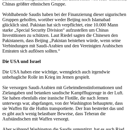
Chinas größter ethnischen Gruppe.
Wohlhabende Saudis haben bei der Finanzierung dieser uigurischen
Gruppen geholfen, worüber weder Beijing noch Islamabad
glücklich sind. Pakistan hat sich verpflichtet, eine 10.000 Mann
starke „Special Security Division“ aufzustellen um Chinas
Investitionen zu schützen. Laut Riedel sagten die Chinesen den
Pakistanern, dass Beijing „Pakistan beistehen würde, wenn seine
Verbindungen mit Saudi-Arabien und den Vereinigten Arabischen
Emiraten sich auflösen sollten.“
Die USA und Israel
Die USA haben eine wichtige, wenngleich auch irgendwie
unbehagliche Rolle im Krieg im Jemen gespielt.
Sie versorgen Saudi-Arabien mit Geheimdienstinformationen und
Zielangaben und betanken saudische Kampfflugzeuge in der Luft.
Sie haben ebenfalls eine iranische Flotille, die nach Jemen
unterwegs war, abgefangen, von der Washington behauptete, dass
sie Waffen für die Huthis transportierte. Der Iran bestreitet das und
es gibt auch wenig belastbare Beweise, dass Teheran die
Aufständischen mit Waffen versorgt.
Aber während Washington die Saudis unterstützt, hat es auch Riad