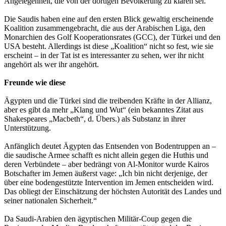
Angelegenheit, die von der dortigen Bevölkerung zu klären sei.
Die Saudis haben eine auf den ersten Blick gewaltig erscheinende
Koalition zusammengebracht, die aus der Arabischen Liga, den
Monarchien des Golf Kooperationsrates (GCC), der Türkei und den
USA besteht. Allerdings ist diese „Koalition“ nicht so fest, wie sie
erscheint – in der Tat ist es interessanter zu sehen, wer ihr nicht
angehört als wer ihr angehört.
Freunde wie diese
Ägypten und die Türkei sind die treibenden Kräfte in der Allianz,
aber es gibt da mehr „Klang und Wut“ (ein bekanntes Zitat aus
Shakespeares „Macbeth“, d. Übers.) als Substanz in ihrer
Unterstützung.
Anfänglich deutet Ägypten das Entsenden von Bodentruppen an –
die saudische Armee schafft es nicht allein gegen die Huthis und
deren Verbündete – aber bedrängt von Al-Monitor wurde Kairos
Botschafter im Jemen äußerst vage: „Ich bin nicht derjenige, der
über eine bodengestützte Intervention im Jemen entscheiden wird.
Das obliegt der Einschätzung der höchsten Autorität des Landes und
seiner nationalen Sicherheit.“
Da Saudi-Arabien den ägyptischen Militär-Coup gegen die