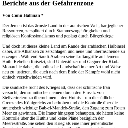
Berichte aus der Gefahrenzone
Von Conn Hallinan *
Der Jemen ist das ärmste Land in der arabischen Welt, bar jeglicher
Ressourcen, zersplittert durch Stammeszugehörigkeiten und
religiösen Konfessionalismus und geplagt durch Bürgerkriege.
Und doch ist dieses kleine Land am Rande der arabischen Halbinsel
dabei, alte Allianzen zu zerschlagen und neue und überraschende zu
erzeugen. Während Saudi-Arabien seine Luftangriffe auf Jemens
Huthi Rebellen fortsetzt, sind Unterstützer und Gegner der Riad-
Monarchie dabei, die politische Landschaft in einer Art und Weise
neu zu justieren, die auch nach dem Ende der Kämpfe wohl nicht
einfach verschwinden wird.
Die saudische Sicht des Krieges ist, dass der schiitische Iran
versucht, den sunnitischen Jemen durch den Einsatz von
Stellvertretern zu übernehmen – den Huthis – um die südliche
Grenze des Königreichs zu bedrohen und die Kontrolle über die
strategisch wichtige Bab-el-Mandeb-Straße, den Zugang zum Roten
Meer zu gewinnen. Die Iraner hingegen behaupten, sie hätten keine
Kontrolle über die Huthis und keine Pläne bezüglich der
Meeresstraße. Sie sehen den Krieg als eine inner-jemenitische