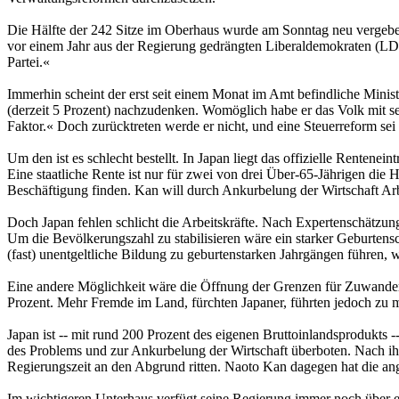
Die Hälfte der 242 Sitze im Oberhaus wurde am Sonntag neu vergeben
vor einem Jahr aus der Regierung gedrängten Liberaldemokraten (LDP
Partei.«
Immerhin scheint der erst seit einem Monat im Amt befindliche Minis
(derzeit 5 Prozent) nachzudenken. Womöglich habe er das Volk mit se
Faktor.« Doch zurücktreten werde er nicht, und eine Steuerreform sei
Um den ist es schlecht bestellt. In Japan liegt das offizielle Rentenei
Eine staatliche Rente ist nur für zwei von drei Über-65-Jährigen die 
Beschäftigung finden. Kan will durch Ankurbelung der Wirtschaft Arbe
Doch Japan fehlen schlicht die Arbeitskräfte. Nach Expertenschätzung
Um die Bevölkerungszahl zu stabilisieren wäre ein starker Geburtens
(fast) unentgeltliche Bildung zu geburtenstarken Jahrgängen führen, w
Eine andere Möglichkeit wäre die Öffnung der Grenzen für Zuwanderer
Prozent. Mehr Fremde im Land, fürchten Japaner, führten jedoch zu 
Japan ist -- mit rund 200 Prozent des eigenen Bruttoinlandsprodukts
des Problems und zur Ankurbelung der Wirtschaft überboten. Nach ihre
Regierungszeit an den Abgrund ritten. Naoto Kan dagegen hat die a
Im wichtigeren Unterhaus verfügt seine Regierung immer noch über ei