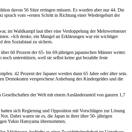
ition davon 56 Sitze erringen müssen. Es wurden aber nur 44. Die
 sprach vom »ersten Schritt in Richtung einer Wiedergeburt der
er war, im Wahlkampf laut über eine Verdoppelung der Mehrwertsteuer
isten. »Ich denke, ein Mangel an Erklärungen war ein wichtiger
 den Sozialstaat zu sichern.
ten über 60 Prozent der 65- bis 69-jährigen japanischen Männer weiter.
och unterstützen, weil sie selbst keine gut bezahlte feste
mpfen. 42 Prozent der Japaner werden dann 65 Jahre oder älter sein.
on den Demokraten versprochene Anhebung des Kindergeldes und die
n Gesellschaften der Welt mit einem Ausländeranteil von ganzen 1,7
pf hatten sich Regierung und Opposition mit Vorschlägen zur Lösung
ot. Dabei waren sie es, die Japan in ihrer über 50- jährigen
ollegen Yukio Hatoyama übernommen.
der Ablehnung, bedürfte es einer Zweidrittelmehrheit im Unterhaus,