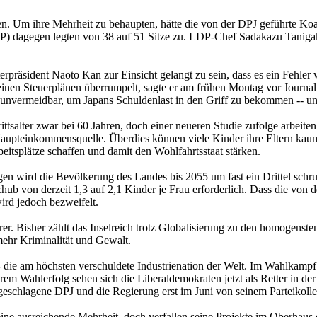
. Um ihre Mehrheit zu behaupten, hätte die von der DPJ geführte Koal
) dagegen legten von 38 auf 51 Sitze zu. LDP-Chef Sadakazu Tanigaki
terpräsident Naoto Kan zur Einsicht gelangt zu sein, dass es ein Fehl
inen Steuerplänen überrumpelt, sagte er am frühen Montag vor Journal
 unvermeidbar, um Japans Schuldenlast in den Griff zu bekommen -- und
ntrittsalter zwar bei 60 Jahren, doch einer neueren Studie zufolge arbei
Haupteinkommensquelle. Überdies können viele Kinder ihre Eltern kaum n
itsplätze schaffen und damit den Wohlfahrtsstaat stärken.
en wird die Bevölkerung des Landes bis 2055 um fast ein Drittel schru
chub von derzeit 1,3 auf 2,1 Kinder je Frau erforderlich. Dass die v
ird jedoch bezweifelt.
. Bisher zählt das Inselreich trotz Globalisierung zu den homogenste
mehr Kriminalität und Gewalt.
 -- die am höchsten verschuldete Industrienation der Welt. Im Wahlkam
m Wahlerfolg sehen sich die Liberaldemokraten jetzt als Retter in der N
ngeschlagene DPJ und die Regierung erst im Juni von seinem Parteik
ne ausreichende Mehrheit, doch verfallen seine Projekte im Oberhaus 