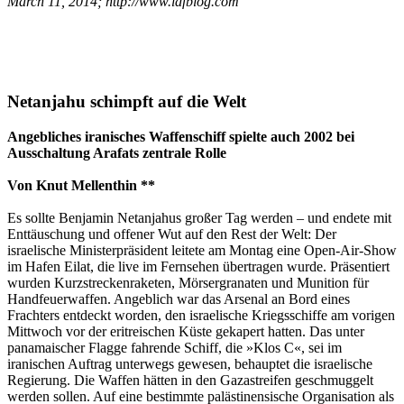
March 11, 2014; http://www.idfblog.com
Netanjahu schimpft auf die Welt
Angebliches iranisches Waffenschiff spielte auch 2002 bei
Ausschaltung Arafats zentrale Rolle
Von Knut Mellenthin **
Es sollte Benjamin Netanjahus großer Tag werden – und endete mit
Enttäuschung und offener Wut auf den Rest der Welt: Der
israelische Ministerpräsident leitete am Montag eine Open-Air-Show
im Hafen Eilat, die live im Fernsehen übertragen wurde. Präsentiert
wurden Kurzstreckenraketen, Mörsergranaten und Munition für
Handfeuerwaffen. Angeblich war das Arsenal an Bord eines
Frachters entdeckt worden, den israelische Kriegsschiffe am vorigen
Mittwoch vor der eritreischen Küste gekapert hatten. Das unter
panamaischer Flagge fahrende Schiff, die »Klos C«, sei im
iranischen Auftrag unterwegs gewesen, behauptet die israelische
Regierung. Die Waffen hätten in den Gazastreifen geschmuggelt
werden sollen. Auf eine bestimmte palästinensische Organisation als