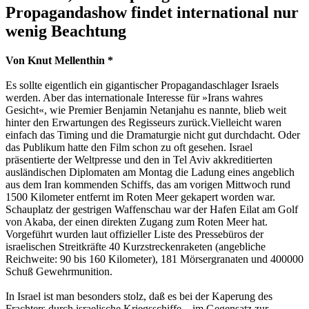
Propagandashow findet international nur
wenig Beachtung
Von Knut Mellenthin *
Es sollte eigentlich ein gigantischer Propagandaschlager Israels
werden. Aber das internationale Interesse für »Irans wahres
Gesicht«, wie Premier Benjamin Netanjahu es nannte, blieb weit
hinter den Erwartungen des Regisseurs zurück.Vielleicht waren
einfach das Timing und die Dramaturgie nicht gut durchdacht. Oder
das Publikum hatte den Film schon zu oft gesehen. Israel
präsentierte der Weltpresse und den in Tel Aviv akkreditierten
ausländischen Diplomaten am Montag die Ladung eines angeblich
aus dem Iran kommenden Schiffs, das am vorigen Mittwoch rund
1500 Kilometer entfernt im Roten Meer gekapert worden war.
Schauplatz der gestrigen Waffenschau war der Hafen Eilat am Golf
von Akaba, der einen direkten Zugang zum Roten Meer hat.
Vorgeführt wurden laut offizieller Liste des Pressebüros der
israelischen Streitkräfte 40 Kurzstreckenraketen (angebliche
Reichweite: 90 bis 160 Kilometer), 181 Mörsergranaten und 400000
Schuß Gewehrmunition.
In Israel ist man besonders stolz, daß es bei der Kaperung des
Frachters durch israelische Kriegsschiffe – im Gegensatz zur