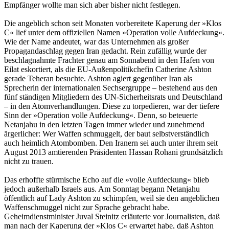
Empfänger wollte man sich aber bisher nicht festlegen.
Die angeblich schon seit Monaten vorbereitete Kaperung der »Klos
C« lief unter dem offiziellen Namen »Operation volle Aufdeckung«.
Wie der Name andeutet, war das Unternehmen als großer
Propaganda­schlag gegen Iran gedacht. Rein zufällig wurde der
beschlagnahmte Frachter genau am Sonnabend in den Hafen von
Eilat eskortiert, als die EU-Außenpolitikchefin Catherine Ashton
gerade Teheran besuchte. Ashton agiert gegenüber Iran als
Sprecherin der internationalen Sechsergruppe – bestehend aus den
fünf ständigen Mitgliedern des UN-Sicherheitsrats und Deutschland
– in den Atomverhandlungen. Diese zu torpedieren, war der tiefere
Sinn der »Operation volle Aufdeckung«. Denn, so beteuerte
Netanjahu in den letzten Tagen immer wieder und zunehmend
ärgerlicher: Wer Waffen schmuggelt, der baut selbstverständlich
auch heimlich Atombomben. Den Iranern sei auch unter ihrem seit
August 2013 amtierenden Präsidenten Hassan Rohani grundsätzlich
nicht zu trauen.
Das erhoffte stürmische Echo auf die »volle Aufdeckung« blieb
jedoch außerhalb Israels aus. Am Sonntag begann Netanjahu
öffentlich auf Lady Ashton zu schimpfen, weil sie den angeblichen
Waffenschmuggel nicht zur Sprache gebracht habe.
Geheimdienstminister Juval Steinitz erläuterte vor Journalisten, daß
man nach der Kaperung der »Klos C« erwartet habe, daß Ashton