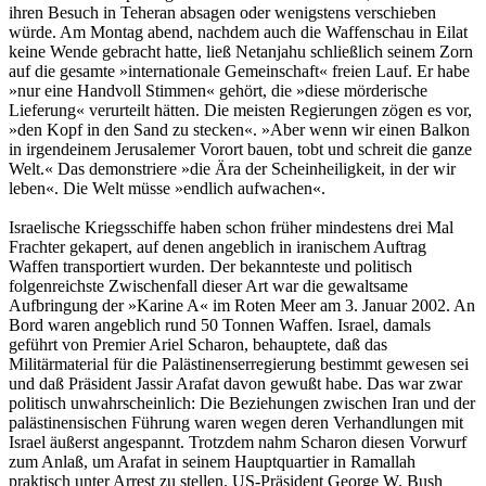
ihren Besuch in Teheran absagen oder wenigstens verschieben
würde. Am Montag abend, nachdem auch die Waffenschau in Eilat
keine Wende gebracht hatte, ließ Netanjahu schließlich seinem Zorn
auf die gesamte »internationale Gemeinschaft« freien Lauf. Er habe
»nur eine Handvoll Stimmen« gehört, die »diese mörderische
Lieferung« verurteilt hätten. Die meisten Regierungen zögen es vor,
»den Kopf in den Sand zu stecken«. »Aber wenn wir einen Balkon
in irgendeinem Jerusalemer Vorort bauen, tobt und schreit die ganze
Welt.« Das demonstriere »die Ära der Scheinheiligkeit, in der wir
leben«. Die Welt müsse »endlich aufwachen«.
Israelische Kriegsschiffe haben schon früher mindestens drei Mal
Frachter gekapert, auf denen angeblich in iranischem Auftrag
Waffen transportiert wurden. Der bekannteste und politisch
folgenreichste Zwischenfall dieser Art war die gewaltsame
Aufbringung der »Karine A« im Roten Meer am 3. Januar 2002. An
Bord waren angeblich rund 50 Tonnen Waffen. Israel, damals
geführt von Premier Ariel Scharon, behauptete, daß das
Militärmaterial für die Palästinenserregierung bestimmt gewesen sei
und daß Präsident Jassir Arafat davon gewußt habe. Das war zwar
politisch unwahrscheinlich: Die Beziehungen zwischen Iran und der
palästinensischen Führung waren wegen deren Verhandlungen mit
Israel äußerst angespannt. Trotzdem nahm Scharon diesen Vorwurf
zum Anlaß, um Arafat in seinem Hauptquartier in Ramallah
praktisch unter Arrest zu stellen. US-Präsident George W. Bush