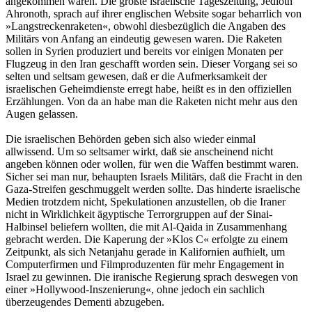
angekommen wären. Die größte israelische Tageszeitung, Jedioth
Ahronoth, sprach auf ihrer englischen Website sogar beharrlich von
»Langstreckenraketen«, obwohl diesbezüglich die Angaben des
Militärs von Anfang an eindeutig gewesen waren. Die Raketen
sollen in Syrien produziert und bereits vor einigen Monaten per
Flugzeug in den Iran geschafft worden sein. Dieser Vorgang sei so
selten und seltsam gewesen, daß er die Aufmerksamkeit der
israelischen Geheimdienste erregt habe, heißt es in den offiziellen
Erzählungen. Von da an habe man die Raketen nicht mehr aus den
Augen gelassen.
Die israelischen Behörden geben sich also wieder einmal
allwissend. Um so seltsamer wirkt, daß sie anscheinend nicht
angeben können oder wollen, für wen die Waffen bestimmt waren.
Sicher sei man nur, behaupten Israels Militärs, daß die Fracht in den
Gaza-Streifen geschmuggelt werden sollte. Das hinderte israelische
Medien trotzdem nicht, Spekulationen anzustellen, ob die Iraner
nicht in Wirklichkeit ägyptische Terrorgruppen auf der Sinai-
Halbinsel beliefern wollten, die mit Al-Qaida in Zusammenhang
gebracht werden. Die Kaperung der »Klos C« erfolgte zu einem
Zeitpunkt, als sich Netanjahu gerade in Kalifornien aufhielt, um
Computerfirmen und Filmproduzenten für mehr Engagement in
Israel zu gewinnen. Die iranische Regierung sprach deswegen von
einer »Hollywood-Inszenierung«, ohne jedoch ein sachlich
überzeugendes Dementi abzugeben.