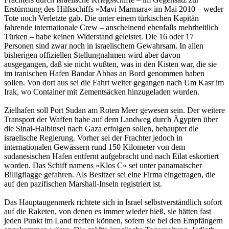
Erstürmung des Hilfsschiffs »Mavi Marmara« im Mai 2010 – weder
Tote noch Verletzte gab. Die unter einem türkischen Kapitän
fahrende internationale Crew – anscheinend ebenfalls mehrheitlich
Türken – habe keinen Widerstand geleistet. Die 16 oder 17
Personen sind zwar noch in israelischem Gewahrsam. In allen
bisherigen offiziellen Stellungnahmen wird aber davon
ausgegangen, daß sie nicht wußten, was in den Kisten war, die sie
im iranischen Hafen Bandar Abbas an Bord genommen haben
sollen. Von dort aus sei die Fahrt weiter gegangen nach Um Kasr im
Irak, wo Container mit Zementsäcken hinzugeladen wurden.
Zielhafen soll Port Sudan am Roten Meer gewesen sein. Der weitere
Transport der Waffen habe auf dem Landweg durch Ägypten über
die Sinai-Halbinsel nach Gaza erfolgen sollen, behauptet die
israelische Regierung. Vorher sei der Frachter jedoch in
internationalen Gewässern rund 150 Kilometer von dem
sudanesischen Hafen entfernt aufgebracht und nach Eilat eskortiert
worden. Das Schiff namens »Klos C« sei unter panamaischer
Billigflagge gefahren. Als Besitzer sei eine Firma eingetragen, die
auf den pazifischen Marshall-Inseln registriert ist.
Das Hauptaugenmerk richtete sich in Israel selbstverständlich sofort
auf die Raketen, von denen es immer wieder hieß, sie hätten fast
jeden Punkt im Land treffen können, sofern sie bei den Empfängern