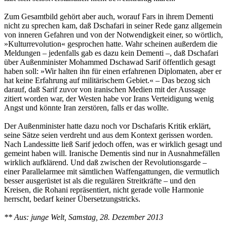
Zum Gesamtbild gehört aber auch, worauf Fars in ihrem Dementi
nicht zu sprechen kam, daß Dschafari in seiner Rede ganz allgemein
von inneren Gefahren und von der Notwendigkeit einer, so wörtlich,
»Kulturrevolution« gesprochen hatte. Wahr scheinen außerdem die
Meldungen – jedenfalls gab es dazu kein Dementi –, daß Dschafari
über Außenminister Mohammed Dschawad Sarif öffentlich gesagt
haben soll: »Wir halten ihn für einen erfahrenen Diplomaten, aber er
hat keine Erfahrung auf militärischem Gebiet.« – Das bezog sich
darauf, daß Sarif zuvor von iranischen Medien mit der Aussage
zitiert worden war, der Westen habe vor Irans Verteidigung wenig
Angst und könnte Iran zerstören, falls er das wollte.
Der Außenminister hatte dazu noch vor Dschafaris Kritik erklärt,
seine Sätze seien verdreht und aus dem Kontext gerissen worden.
Nach Landessitte ließ Sarif jedoch offen, was er wirklich gesagt und
gemeint haben will. Iranische Dementis sind nur in Ausnahmefällen
wirklich aufklärend. Und daß zwischen der Revolutionsgarde –
einer Parallelarmee mit sämtlichen Waffengattungen, die vermutlich
besser ausgerüstet ist als die regulären Streitkräfte – und den
Kreisen, die Rohani repräsentiert, nicht gerade volle Harmonie
herrscht, bedarf keiner Übersetzungstricks.
** Aus: junge Welt, Samstag, 28. Dezember 2013