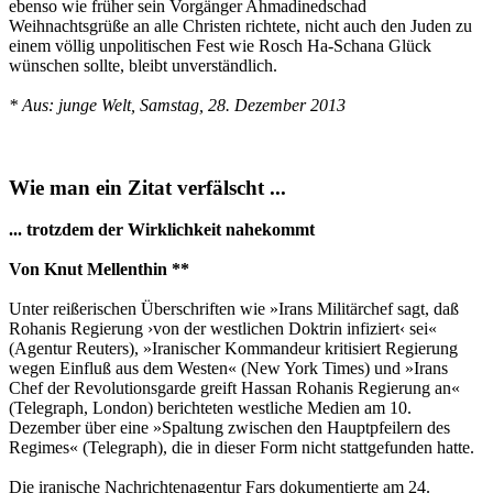
ebenso wie früher sein Vorgänger Ahmadinedschad
Weihnachtsgrüße an alle Christen richtete, nicht auch den Juden zu
einem völlig unpolitischen Fest wie Rosch Ha-Schana Glück
wünschen sollte, bleibt unverständlich.
* Aus: junge Welt, Samstag, 28. Dezember 2013
Wie man ein Zitat verfälscht ...
... trotzdem der Wirklichkeit nahekommt
Von Knut Mellenthin **
Unter reißerischen Überschriften wie »Irans Militärchef sagt, daß
Rohanis Regierung ›von der westlichen Doktrin infiziert‹ sei«
(Agentur Reuters), »Iranischer Kommandeur kritisiert Regierung
wegen Einfluß aus dem Westen« (New York Times) und »Irans
Chef der Revolutionsgarde greift Hassan Rohanis Regierung an«
(Telegraph, London) berichteten westliche Medien am 10.
Dezember über eine »Spaltung zwischen den Hauptpfeilern des
Regimes« (Telegraph), die in dieser Form nicht stattgefunden hatte.
Die iranische Nachrichtenagentur Fars dokumentierte am 24.