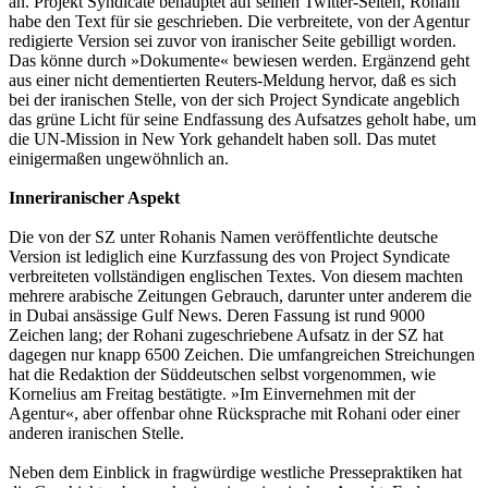
an. Projekt Syndicate behauptet auf seinen Twitter-Seiten, Rohani
habe den Text für sie geschrieben. Die verbreitete, von der Agentur
redigierte Version sei zuvor von iranischer Seite gebilligt worden.
Das könne durch »Dokumente« bewiesen werden. Ergänzend geht
aus einer nicht dementierten Reuters-Meldung hervor, daß es sich
bei der iranischen Stelle, von der sich Project Syndicate angeblich
das grüne Licht für seine Endfassung des Aufsatzes geholt habe, um
die UN-Mission in New York gehandelt haben soll. Das mutet
einigermaßen ungewöhnlich an.
Inneriranischer Aspekt
Die von der SZ unter Rohanis Namen veröffentlichte deutsche
Version ist lediglich eine Kurzfassung des von Project Syndicate
verbreiteten vollständigen englischen Textes. Von diesem machten
mehrere arabische Zeitungen Gebrauch, darunter unter anderem die
in Dubai ansässige Gulf News. Deren Fassung ist rund 9000
Zeichen lang; der Rohani zugeschriebene Aufsatz in der SZ hat
dagegen nur knapp 6500 Zeichen. Die umfangreichen Streichungen
hat die Redaktion der Süddeutschen selbst vorgenommen, wie
Kornelius am Freitag bestätigte. »Im Einvernehmen mit der
Agentur«, aber offenbar ohne Rücksprache mit Rohani oder einer
anderen iranischen Stelle.
Neben dem Einblick in fragwürdige westliche Pressepraktiken hat