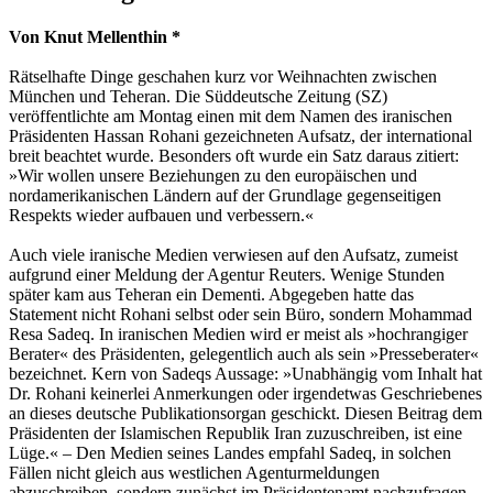
Von Knut Mellenthin *
Rätselhafte Dinge geschahen kurz vor Weihnachten zwischen
München und Teheran. Die Süddeutsche Zeitung (SZ)
veröffentlichte am Montag einen mit dem Namen des iranischen
Präsidenten Hassan Rohani gezeichneten Aufsatz, der international
breit beachtet wurde. Besonders oft wurde ein Satz daraus zitiert:
»Wir wollen unsere Beziehungen zu den europäischen und
nordamerikanischen Ländern auf der Grundlage gegenseitigen
Respekts wieder aufbauen und verbessern.«
Auch viele iranische Medien verwiesen auf den Aufsatz, zumeist
aufgrund einer Meldung der Agentur Reuters. Wenige Stunden
später kam aus Teheran ein Dementi. Abgegeben hatte das
Statement nicht Rohani selbst oder sein Büro, sondern Mohammad
Resa Sadeq. In iranischen Medien wird er meist als »hochrangiger
Berater« des Präsidenten, gelegentlich auch als sein »Presseberater«
bezeichnet. Kern von Sadeqs Aussage: »Unabhängig vom Inhalt hat
Dr. Rohani keinerlei Anmerkungen oder irgendetwas Geschriebenes
an dieses deutsche Publikationsorgan geschickt. Diesen Beitrag dem
Präsidenten der Islamischen Republik Iran zuzuschreiben, ist eine
Lüge.« – Den Medien seines Landes empfahl Sadeq, in solchen
Fällen nicht gleich aus westlichen Agenturmeldungen
abzuschreiben, sondern zunächst im Präsidentenamt nachzufragen.