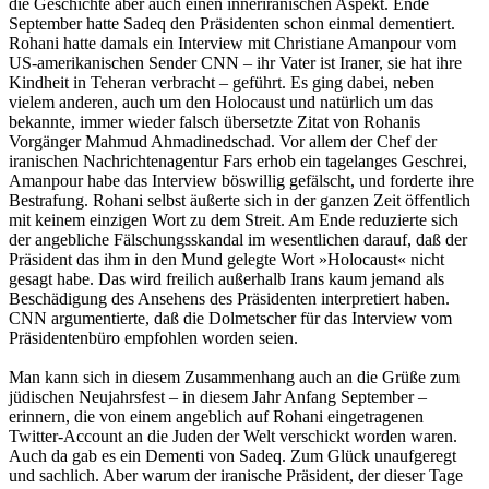
die Geschichte aber auch einen inneriranischen Aspekt. Ende
September hatte Sadeq den Präsidenten schon einmal dementiert.
Rohani hatte damals ein Interview mit Christiane Amanpour vom
US-amerikanischen Sender CNN – ihr Vater ist Iraner, sie hat ihre
Kindheit in Teheran verbracht – geführt. Es ging dabei, neben
vielem anderen, auch um den Holocaust und natürlich um das
bekannte, immer wieder falsch übersetzte Zitat von Rohanis
Vorgänger Mahmud Ahmadinedschad. Vor allem der Chef der
iranischen Nachrichtenagentur Fars erhob ein tagelanges Geschrei,
Amanpour habe das Interview böswillig gefälscht, und forderte ihre
Bestrafung. Rohani selbst äußerte sich in der ganzen Zeit öffentlich
mit keinem einzigen Wort zu dem Streit. Am Ende reduzierte sich
der angebliche Fälschungsskandal im wesentlichen darauf, daß der
Präsident das ihm in den Mund gelegte Wort »Holocaust« nicht
gesagt habe. Das wird freilich außerhalb Irans kaum jemand als
Beschädigung des Ansehens des Präsidenten interpretiert haben.
CNN argumentierte, daß die Dolmetscher für das Interview vom
Präsidentenbüro empfohlen worden seien.
Man kann sich in diesem Zusammenhang auch an die Grüße zum
jüdischen Neujahrsfest – in diesem Jahr Anfang September –
erinnern, die von einem angeblich auf Rohani eingetragenen
Twitter-Account an die Juden der Welt verschickt worden waren.
Auch da gab es ein Dementi von Sadeq. Zum Glück unaufgeregt
und sachlich. Aber warum der iranische Präsident, der dieser Tage