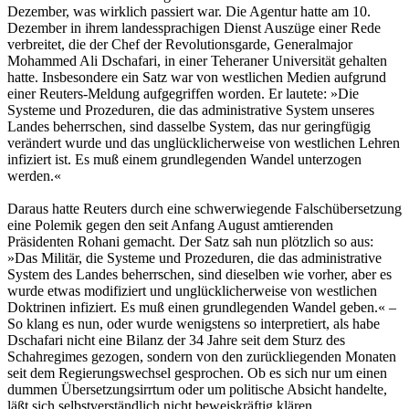
Dezember, was wirklich passiert war. Die Agentur hatte am 10.
Dezember in ihrem landessprachigen Dienst Auszüge einer Rede
verbreitet, die der Chef der Revolutionsgarde, Generalmajor
Mohammed Ali Dschafari, in einer Teheraner Universität gehalten
hatte. Insbesondere ein Satz war von westlichen Medien aufgrund
einer Reuters-Meldung aufgegriffen worden. Er lautete: »Die
Systeme und Prozeduren, die das administrative System unseres
Landes beherrschen, sind dasselbe System, das nur geringfügig
verändert wurde und das unglücklicherweise von westlichen Lehren
infiziert ist. Es muß einem grundlegenden Wandel unterzogen
werden.«
Daraus hatte Reuters durch eine schwerwiegende Falschübersetzung
eine Polemik gegen den seit Anfang August amtierenden
Präsidenten Rohani gemacht. Der Satz sah nun plötzlich so aus:
»Das Militär, die Systeme und Prozeduren, die das administrative
System des Landes beherrschen, sind dieselben wie vorher, aber es
wurde etwas modifiziert und unglücklicherweise von westlichen
Doktrinen infiziert. Es muß einen grundlegenden Wandel geben.« –
So klang es nun, oder wurde wenigstens so interpretiert, als habe
Dschafari nicht eine Bilanz der 34 Jahre seit dem Sturz des
Schahregimes gezogen, sondern von den zurückliegenden Monaten
seit dem Regierungswechsel gesprochen. Ob es sich nur um einen
dummen Übersetzungsirrtum oder um politische Absicht handelte,
läßt sich selbstverständlich nicht beweiskräftig klären.