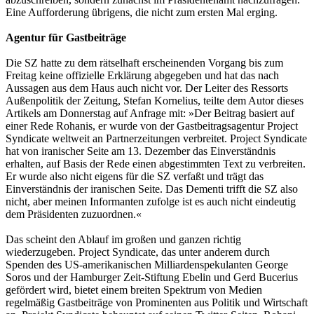
Eine Aufforderung übrigens, die nicht zum ersten Mal erging.
Agentur für Gastbeiträge
Die SZ hatte zu dem rätselhaft erscheinenden Vorgang bis zum
Freitag keine offizielle Erklärung abgegeben und hat das nach
Aussagen aus dem Haus auch nicht vor. Der Leiter des Ressorts
Außenpolitik der Zeitung, Stefan Kornelius, teilte dem Autor dieses
Artikels am Donnerstag auf Anfrage mit: »Der Beitrag basiert auf
einer Rede Rohanis, er wurde von der Gastbeitragsagentur Project
Syndicate weltweit an Partnerzeitungen verbreitet. Project Syndicate
hat von iranischer Seite am 13. Dezember das Einverständnis
erhalten, auf Basis der Rede einen abgestimmten Text zu verbreiten.
Er wurde also nicht eigens für die SZ verfaßt und trägt das
Einverständnis der iranischen Seite. Das Dementi trifft die SZ also
nicht, aber meinen Informanten zufolge ist es auch nicht eindeutig
dem Präsidenten zuzuordnen.«
Das scheint den Ablauf im großen und ganzen richtig
wiederzugeben. Project Syndicate, das unter anderem durch
Spenden des US-amerikanischen Milliardenspekulanten George
Soros und der Hamburger Zeit-Stiftung Ebelin und Gerd Bucerius
gefördert wird, bietet einem breiten Spektrum von Medien
regelmäßig Gastbeiträge von Prominenten aus Politik und Wirtschaft