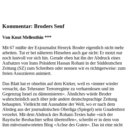
Kommentar: Broders Senf
Von Knut Mellenthin ***
Mit 67 müßte der Exjournalist Henryk Broder eigentlich nicht mehr
arbeiten. Tut er bei näherem Hinsehen auch gar nicht: Er motzt nur
noch lustvoll vor sich hin. Gerade eben hat ihn der Abdruck eines
Aufsatzes von Irans Präsident Hassan Rohani in der Süddeutschen
Zeitung (SZ) zum Schreiben oder nennen wir es richtigerweise: zum
freien Assoziieren animiert.
Das Blatt hat er ohnehin auf dem Kieker, weil es »immer wieder
versucht, das Teheraner Terrorregime zu verharmlosen und im
Gegenzug Israel zu dämonisieren«. Ähnliches würde Broder
wahrscheinlich auch über jede andere deutschsprachige Zeitung
behaupten. Vielleicht mit Ausnahme der Welt, wo er nach dem
Abstieg aus der journalistischen Oberliga (Spiegel) sein Gnadenbrot
verzehrt. Mit dem Abdruck des Rohani-Textes habe »sich der
Bayrische Beobachter selbst übertroffen«, schreibt er in dem von
ihm mitverantworteten Blog »Achse des Guten«. Das ist eine nicht