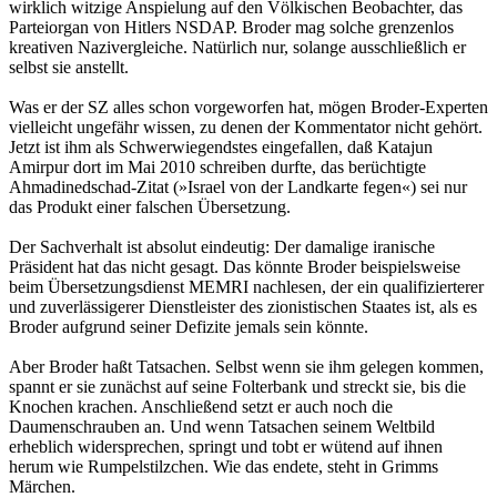
wirklich witzige Anspielung auf den Völkischen Beobachter, das
Parteiorgan von Hitlers NSDAP. Broder mag solche grenzenlos
kreativen Nazivergleiche. Natürlich nur, solange ausschließlich er
selbst sie anstellt.
Was er der SZ alles schon vorgeworfen hat, mögen Broder-Experten
vielleicht ungefähr wissen, zu denen der Kommentator nicht gehört.
Jetzt ist ihm als Schwerwiegendstes eingefallen, daß Katajun
Amirpur dort im Mai 2010 schreiben durfte, das berüchtigte
Ahmadinedschad-Zitat (»Israel von der Landkarte fegen«) sei nur
das Produkt einer falschen Übersetzung.
Der Sachverhalt ist absolut eindeutig: Der damalige iranische
Präsident hat das nicht gesagt. Das könnte Broder beispielsweise
beim Übersetzungsdienst MEMRI nachlesen, der ein qualifizierterer
und zuverlässigerer Dienstleister des zionistischen Staates ist, als es
Broder aufgrund seiner Defizite jemals sein könnte.
Aber Broder haßt Tatsachen. Selbst wenn sie ihm gelegen kommen,
spannt er sie zunächst auf seine Folterbank und streckt sie, bis die
Knochen krachen. Anschließend setzt er auch noch die
Daumenschrauben an. Und wenn Tatsachen seinem Weltbild
erheblich widersprechen, springt und tobt er wütend auf ihnen
herum wie Rumpelstilzchen. Wie das endete, steht in Grimms
Märchen.