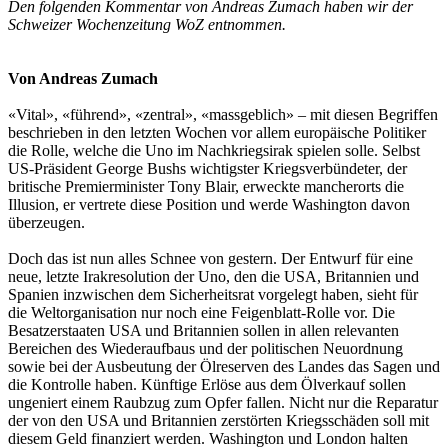
Den folgenden Kommentar von Andreas Zumach haben wir der
Schweizer Wochenzeitung WoZ entnommen.
Von Andreas Zumach
«Vital», «führend», «zentral», «massgeblich» – mit diesen Begriffen
beschrieben in den letzten Wochen vor allem europäische Politiker
die Rolle, welche die Uno im Nachkriegsirak spielen solle. Selbst
US-Präsident George Bushs wichtigster Kriegsverbündeter, der
britische Premierminister Tony Blair, erweckte mancherorts die
Illusion, er vertrete diese Position und werde Washington davon
überzeugen.
Doch das ist nun alles Schnee von gestern. Der Entwurf für eine
neue, letzte Irakresolution der Uno, den die USA, Britannien und
Spanien inzwischen dem Sicherheitsrat vorgelegt haben, sieht für
die Weltorganisation nur noch eine Feigenblatt-Rolle vor. Die
Besatzerstaaten USA und Britannien sollen in allen relevanten
Bereichen des Wiederaufbaus und der politischen Neuordnung
sowie bei der Ausbeutung der Ölreserven des Landes das Sagen und
die Kontrolle haben. Künftige Erlöse aus dem Ölverkauf sollen
ungeniert einem Raubzug zum Opfer fallen. Nicht nur die Reparatur
der von den USA und Britannien zerstörten Kriegsschäden soll mit
diesem Geld finanziert werden. Washington und London halten