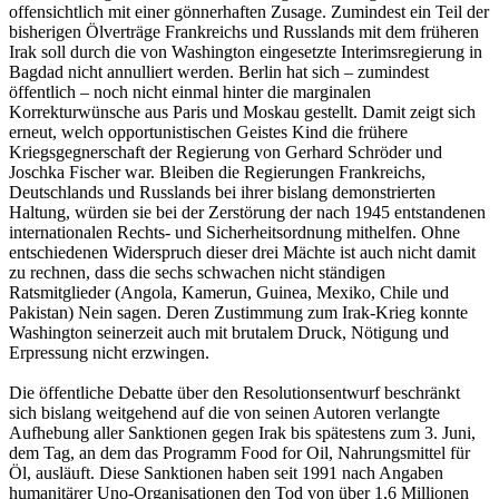
offensichtlich mit einer gönnerhaften Zusage. Zumindest ein Teil der
bisherigen Ölverträge Frankreichs und Russlands mit dem früheren
Irak soll durch die von Washington eingesetzte Interimsregierung in
Bagdad nicht annulliert werden. Berlin hat sich – zumindest
öffentlich – noch nicht einmal hinter die marginalen
Korrekturwünsche aus Paris und Moskau gestellt. Damit zeigt sich
erneut, welch opportunistischen Geistes Kind die frühere
Kriegsgegnerschaft der Regierung von Gerhard Schröder und
Joschka Fischer war. Bleiben die Regierungen Frankreichs,
Deutschlands und Russlands bei ihrer bislang demonstrierten
Haltung, würden sie bei der Zerstörung der nach 1945 entstandenen
internationalen Rechts- und Sicherheitsordnung mithelfen. Ohne
entschiedenen Widerspruch dieser drei Mächte ist auch nicht damit
zu rechnen, dass die sechs schwachen nicht ständigen
Ratsmitglieder (Angola, Kamerun, Guinea, Mexiko, Chile und
Pakistan) Nein sagen. Deren Zustimmung zum Irak-Krieg konnte
Washington seinerzeit auch mit brutalem Druck, Nötigung und
Erpressung nicht erzwingen.
Die öffentliche Debatte über den Resolutionsentwurf beschränkt
sich bislang weitgehend auf die von seinen Autoren verlangte
Aufhebung aller Sanktionen gegen Irak bis spätestens zum 3. Juni,
dem Tag, an dem das Programm Food for Oil, Nahrungsmittel für
Öl, ausläuft. Diese Sanktionen haben seit 1991 nach Angaben
humanitärer Uno-Organisationen den Tod von über 1,6 Millionen