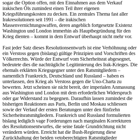
sogar die Option offen, mit den Einnahmen aus dem Verkauf
irakischen Öls zumindest einen Teil ihrer eigenen
Kriegsführungskosten zu decken. Ein zentrales Thema fast aller
Irakresolutionen seit 1991 – die irakischen
Massenvernichtungswaffen, deren angeblich fortgesetzte Existenz
Washington und London immerhin als Hauptbegründung für den
Krieg dienten – kommt in dem Entwurf überhaupt nicht mehr vor.
Fast jeder Satz dieses Resolutionsentwurfs ist eine Verhöhnung oder
ein Verstoss gegen (bislang) gültige Prinzipien und Vorschriften des
Völkerrechts. Würde der Entwurf vom Sicherheitsrat abgesegnet,
bedeutete dies die nachträgliche Legitimierung des Irak-Krieges. Die
ehemals erklärten Kriegsgegner unter den Ratsmitgliedern –
namentlich Frankreich, Deutschland und Russland – haben es
unterlassen, den Krieg als Verstoss gegen die Uno-Charta zu
bewerten. Jetzt scheinen sie nicht bereit, der imperialen Anmassung
aus Washington und London mit dem erforderlichen Widerspruch
oder gar Widerstand zu begegnen. Daraufhin lassen zumindest die
bisherigen Reaktionen aus Paris, Berlin und Moskau schliessen
sowie der Verlauf der ersten Beratungen unter den fünfzehn
Sicherheitsratsmitgliedern. Frankreich und Russland formulierten
bislang lediglich vage Forderungen nach marginalen Korrekturen
des Resolutionsentwurfes, die seine fatale Grundrichtung nicht
verändern würden. Erreicht hat die Bush-Regierung diese
Zurückhaltung der beiden vetoberechtigten Ratsmitglieder