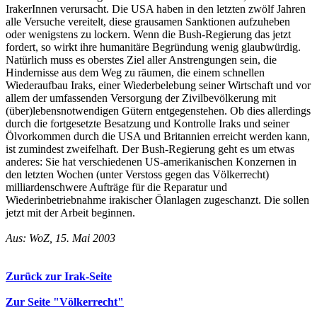
IrakerInnen verursacht. Die USA haben in den letzten zwölf Jahren
alle Versuche vereitelt, diese grausamen Sanktionen aufzuheben
oder wenigstens zu lockern. Wenn die Bush-Regierung das jetzt
fordert, so wirkt ihre humanitäre Begründung wenig glaubwürdig.
Natürlich muss es oberstes Ziel aller Anstrengungen sein, die
Hindernisse aus dem Weg zu räumen, die einem schnellen
Wiederaufbau Iraks, einer Wiederbelebung seiner Wirtschaft und vor
allem der umfassenden Versorgung der Zivilbevölkerung mit
(über)lebensnotwendigen Gütern entgegenstehen. Ob dies allerdings
durch die fortgesetzte Besatzung und Kontrolle Iraks und seiner
Ölvorkommen durch die USA und Britannien erreicht werden kann,
ist zumindest zweifelhaft. Der Bush-Regierung geht es um etwas
anderes: Sie hat verschiedenen US-amerikanischen Konzernen in
den letzten Wochen (unter Verstoss gegen das Völkerrecht)
milliardenschwere Aufträge für die Reparatur und
Wiederinbetriebnahme irakischer Ölanlagen zugeschanzt. Die sollen
jetzt mit der Arbeit beginnen.
Aus: WoZ, 15. Mai 2003
Zurück zur Irak-Seite
Zur Seite "Völkerrecht"