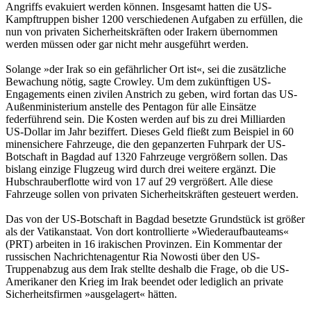
Angriffs evakuiert werden können. Insgesamt hatten die US-
Kampftruppen bisher 1200 verschiedenen Aufgaben zu erfüllen, die
nun von privaten Sicherheitskräften oder Irakern übernommen
werden müssen oder gar nicht mehr ausgeführt werden.
Solange »der Irak so ein gefährlicher Ort ist«, sei die zusätzliche
Bewachung nötig, sagte Crowley. Um dem zukünftigen US-
Engagements einen zivilen Anstrich zu geben, wird fortan das US-
Außenministerium anstelle des Pentagon für alle Einsätze
federführend sein. Die Kosten werden auf bis zu drei Milliarden
US-Dollar im Jahr beziffert. Dieses Geld fließt zum Beispiel in 60
minensichere Fahrzeuge, die den gepanzerten Fuhrpark der US-
Botschaft in Bagdad auf 1320 Fahrzeuge vergrößern sollen. Das
bislang einzige Flugzeug wird durch drei weitere ergänzt. Die
Hubschrauberflotte wird von 17 auf 29 vergrößert. Alle diese
Fahrzeuge sollen von privaten Sicherheitskräften gesteuert werden.
Das von der US-Botschaft in Bagdad besetzte Grundstück ist größer
als der Vatikanstaat. Von dort kontrollierte »Wiederaufbauteams«
(PRT) arbeiten in 16 irakischen Provinzen. Ein Kommentar der
russischen Nachrichtenagentur Ria Nowosti über den US-
Truppenabzug aus dem Irak stellte deshalb die Frage, ob die US-
Amerikaner den Krieg im Irak beendet oder lediglich an private
Sicherheitsfirmen »ausgelagert« hätten.