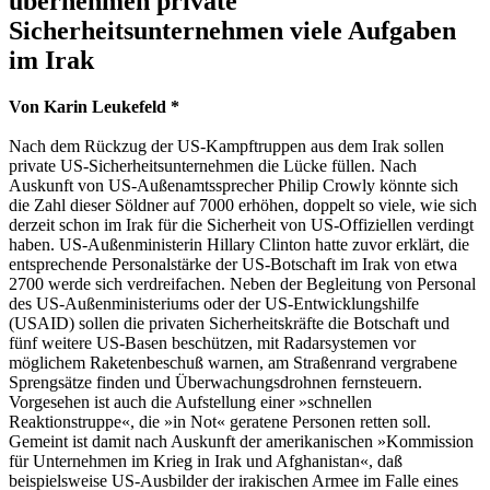
übernehmen private
Sicherheitsunternehmen viele Aufgaben
im Irak
Von Karin Leukefeld *
Nach dem Rückzug der US-Kampftruppen aus dem Irak sollen
private US-Sicherheitsunternehmen die Lücke füllen. Nach
Auskunft von US-Außenamtssprecher Philip Crowly könnte sich
die Zahl dieser Söldner auf 7000 erhöhen, doppelt so viele, wie sich
derzeit schon im Irak für die Sicherheit von US-Offiziellen verdingt
haben. US-Außenministerin Hillary Clinton hatte zuvor erklärt, die
entsprechende Personalstärke der US-Botschaft im Irak von etwa
2700 werde sich verdreifachen. Neben der Begleitung von Personal
des US-Außenministeriums oder der US-Entwicklungshilfe
(USAID) sollen die privaten Sicherheitskräfte die Botschaft und
fünf weitere US-Basen beschützen, mit Radarsystemen vor
möglichem Raketenbeschuß warnen, am Straßenrand vergrabene
Sprengsätze finden und Überwachungsdrohnen fernsteuern.
Vorgesehen ist auch die Aufstellung einer »schnellen
Reaktionstruppe«, die »in Not« geratene Personen retten soll.
Gemeint ist damit nach Auskunft der amerikanischen »Kommission
für Unternehmen im Krieg in Irak und Afghanistan«, daß
beispielsweise US-Ausbilder der irakischen Armee im Falle eines