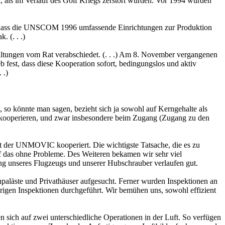
n, als im Verlauf des Golf Kriegs zerstört wurden. Vor 1994 wurden
est, dass die UNSCOM 1996 umfassende Einrichtungen zur Produktion
 (. . .)
haltungen vom Rat verabschiedet. (. . .) Am 8. November vergangenen
 fest, dass diese Kooperation sofort, bedingungslos und aktiv
 .)
n, so könnte man sagen, bezieht sich ja sowohl auf Kerngehalte als
zu kooperieren, und zwar insbesondere beim Zugang (Zugang zu den
mit der UNMOVIC kooperiert. Die wichtigste Tatsache, die es zu
lief das ohne Probleme. Des Weiteren bekamen wir sehr viel
ng unseres Flugzeugs und unserer Hubschrauber verlaufen gut.
enpaläste und Privathäuser aufgesucht. Ferner wurden Inspektionen an
rigen Inspektionen durchgeführt. Wir bemühen uns, sowohl effizient
 sich auf zwei unterschiedliche Operationen in der Luft. So verfügen