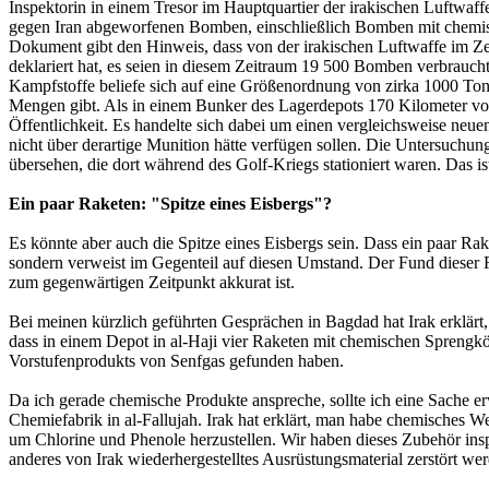
Inspektorin in einem Tresor im Hauptquartier der irakischen Luftwaf
gegen Iran abgeworfenen Bomben, einschließlich Bomben mit chemisc
Dokument gibt den Hinweis, dass von der irakischen Luftwaffe im 
deklariert hat, es seien in diesem Zeitraum 19 500 Bomben verbrau
Kampfstoffe beliefe sich auf eine Größenordnung von zirka 1000 Tonn
Mengen gibt. Als in einem Bunker des Lagerdepots 170 Kilometer vo
Öffentlichkeit. Es handelte sich dabei um einen vergleichsweise neue
nicht über derartige Munition hätte verfügen sollen. Die Untersuchun
übersehen, die dort während des Golf-Kriegs stationiert waren. Das is
Ein paar Raketen: "Spitze eines Eisbergs"?
Es könnte aber auch die Spitze eines Eisbergs sein. Dass ein paar 
sondern verweist im Gegenteil auf diesen Umstand. Der Fund dieser 
zum gegenwärtigen Zeitpunkt akkurat ist.
Bei meinen kürzlich geführten Gesprächen in Bagdad hat Irak erklärt
dass in einem Depot in al-Haji vier Raketen mit chemischen Sprengkö
Vorstufenprodukts von Senfgas gefunden haben.
Da ich gerade chemische Produkte anspreche, sollte ich eine Sache e
Chemiefabrik in al-Fallujah. Irak hat erklärt, man habe chemisches W
um Chlorine und Phenole herzustellen. Wir haben dieses Zubehör insp
anderes von Irak wiederhergestelltes Ausrüstungsmaterial zerstört wer