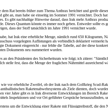
 Rat bereits früher zum Thema Anthrax berichtet und greife diesen Pun
nd gibt an, man habe sie einseitig im Sommer 1991 vernichtet. Doch hat
es. Es gibt nachhaltige Hinweise darauf, dass Irak mehr Anthrax produ
rde. Dieses Quantum könnte es immer noch geben. Entweder sollte es
gen, dass der Stoff tatsächlich im Jahre 1991 vernichtet wurde.
abe, hat Irak eine erhebliche Menge, nämlich rund 650 Kilogramm, Näh
chuss vorgelegten Auflistungen als verbindlich deklariert vermerkt h
Dokument eingereicht - nur fehlte die Tabelle, auf der diese konkrete E
ichten Dokuments neu nummeriert wurden.
es an den Präsidenten des Sicherheitsrats wie folgt; ich zitiere: "Säm
 Ich stelle fest, dass die Menge der fraglichen Nährmittel ausreichend w
 wie vor erhebliche Zweifel, ob der Irak nach dem Golfkrieg Scud-Rake
es antiballistischen Raketenabwehrsystems als Ziele dienten, doch wur
 vier Jahre gibt es in Irak diverseste Entwicklungen im Bereich Rakete
 mittels Inspektionen und vor Ort geführter Gespräche herauszufinden, 
stens um die Entwicklung einer Rakete mit Flüssigtreibstoff, die den