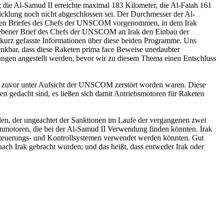
n; die Al-Samud II erreichte maximal 183 Kilometer, die Al-Fatah 161
wicklung noch nicht abgeschlossen sei. Der Durchmesser der Al-
benen Briefes des Chefs der UNSCOM vorgenommen, in dem Irak
iebener Brief des Chefs der UNSCOM an Irak den Einbau der
kurz gefasste Informationen über diese beiden Programme. Uns
enkbar, dass diese Raketen prima face Beweise unerlaubter
ungen angestellt werden, bevor wir zu diesem Thema einen Entschluss
 die zuvor unter Aufsicht der UNSCOM zerstört worden waren. Diese
n gedacht sind, es ließen sich damit Antriebsmotoren für Raketen
en, der ungeachtet der Sanktionen im Laufe der vergangenen zwei
tenmotoren, die bei der Al-Samud II Verwendung finden könnten. Irak
on Steuerungs- und Kontrollsystemen verwendet werden könnten. Gut
 nach Irak gebracht wurden; und das heißt, dass entweder Irak oder