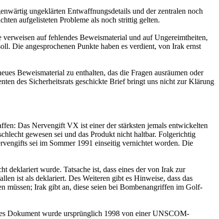
genwärtig ungeklärten Entwaffnungsdetails und der zentralen noch
ten aufgelisteten Probleme als noch strittig gelten.
Sie verweisen auf fehlendes Beweismaterial und auf Ungereimtheiten,
oll. Die angesprochenen Punkte haben es verdient, von Irak ernst
neues Beweismaterial zu enthalten, das die Fragen ausräumen oder
nten des Sicherheitsrats geschickte Brief bringt uns nicht zur Klärung
fen: Das Nervengift VX ist einer der stärksten jemals entwickelten
 schlecht gewesen sei und das Produkt nicht haltbar. Folgerichtig
rvengifts sei im Sommer 1991 einseitig vernichtet worden. Die
 deklariert wurde. Tatsache ist, dass eines der von Irak zur
en ist als deklariert. Des Weiteren gibt es Hinweise, dass das
 müssen; Irak gibt an, diese seien bei Bombenangriffen im Golf-
Dieses Dokument wurde ursprünglich 1998 von einer UNSCOM-