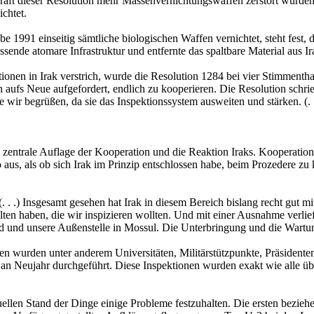
 Kraft dieser Resolution mehr Massenvernichtungswaffen zerstört wurde
chtet.
abe 1991 einseitig sämtliche biologischen Waffen vernichtet, steht f
nde atomare Infrastruktur und entfernte das spaltbare Material aus Irak.
ionen in Irak verstrich, wurde die Resolution 1284 bei vier Stimment
aufs Neue aufgefordert, endlich zu kooperieren. Die Resolution schrieb
 wir begrüßen, da sie das Inspektionssystem ausweiten und stärken. (. .
ie zentrale Auflage der Kooperation und die Reaktion Iraks. Kooperatio
o aus, als ob sich Irak im Prinzip entschlossen habe, beim Prozedere 
. . .) Insgesamt gesehen hat Irak in diesem Bereich bislang recht gut 
erhalten haben, die wir inspizieren wollten. Und mit einer Ausnahme ver
ad und unsere Außenstelle in Mossul. Die Unterbringung und die Wartu
nen wurden unter anderem Universitäten, Militärstützpunkte, Präsident
an Neujahr durchgeführt. Diese Inspektionen wurden exakt wie alle üb
llen Stand der Dinge einige Probleme festzuhalten. Die ersten beziehen