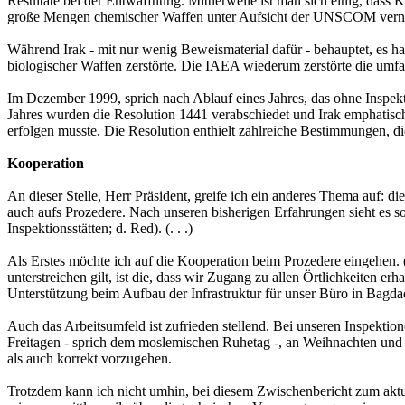
Resultate bei der Entwaffnung. Mittlerweile ist man sich einig, dass
große Mengen chemischer Waffen unter Aufsicht der UNSCOM verni
Während Irak - mit nur wenig Beweismaterial dafür - behauptet, es h
biologischer Waffen zerstörte. Die IAEA wiederum zerstörte die umfasse
Im Dezember 1999, sprich nach Ablauf eines Jahres, das ohne Inspekt
Jahres wurden die Resolution 1441 verabschiedet und Irak emphatisch 
erfolgen musste. Die Resolution enthielt zahlreiche Bestimmungen, die
Kooperation
An dieser Stelle, Herr Präsident, greife ich ein anderes Thema auf: d
auch aufs Prozedere. Nach unseren bisherigen Erfahrungen sieht es s
Inspektionsstätten; d. Red). (. . .)
Als Erstes möchte ich auf die Kooperation beim Prozedere eingehen. (
unterstreichen gilt, ist die, dass wir Zugang zu allen Örtlichkeiten 
Unterstützung beim Aufbau der Infrastruktur für unser Büro in Bagd
Auch das Arbeitsumfeld ist zufrieden stellend. Bei unseren Inspektio
Freitagen - sprich dem moslemischen Ruhetag -, an Weihnachten und 
als auch korrekt vorzugehen.
Trotzdem kann ich nicht umhin, bei diesem Zwischenbericht zum aktue