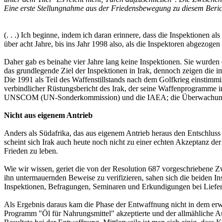
Eine erste Stellungnahme aus der Friedensbewegung zu diesem Berich
(. . .) Ich beginne, indem ich daran erinnere, dass die Inspektionen 
über acht Jahre, bis ins Jahr 1998 also, als die Inspektoren abgezoge
Daher gab es beinahe vier Jahre lang keine Inspektionen. Sie wurde
das grundlegende Ziel der Inspektionen in Irak, dennoch zeigen die
Die 1991 als Teil des Waffenstillstands nach dem Golfkrieg einstimmi
verbindlicher Rüstungsbericht des Irak, der seine Waffenprogramme i
UNSCOM (UN-Sonderkommission) und die IAEA; die Überwachung der 
Nicht aus eigenem Antrieb
Anders als Südafrika, das aus eigenem Antrieb heraus den Entschlus
scheint sich Irak auch heute noch nicht zu einer echten Akzeptanz 
Frieden zu leben.
Wie wir wissen, geriet die von der Resolution 687 vorgeschriebene Zw
ihn untermauernden Beweise zu verifizieren, sahen sich die beiden I
Inspektionen, Befragungen, Seminaren und Erkundigungen bei Liefe
Als Ergebnis daraus kam die Phase der Entwaffnung nicht in dem erw
Programm "Öl für Nahrungsmittel" akzeptierte und der allmähliche Au