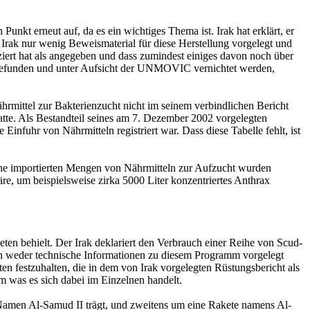
kt erneut auf, da es ein wichtiges Thema ist. Irak hat erklärt, er
 Irak nur wenig Beweismaterial für diese Herstellung vorgelegt und
ziert hat als angegeben und dass zumindest einiges davon noch über
 gefunden und unter Aufsicht der UNMOVIC vernichtet werden,
rmittel zur Bakterienzucht nicht im seinem verbindlichen Bericht
atte. Als Bestandteil seines am 7. Dezember 2002 vorgelegten
infuhr von Nährmitteln registriert war. Dass diese Tabelle fehlt, ist
tliche importierten Mengen von Nährmitteln zur Aufzucht wurden
äre, um beispielsweise zirka 5000 Liter konzentriertes Anthrax
ten behielt. Der Irak deklariert den Verbrauch einer Reihe von Scud-
den weder technische Informationen zu diesem Programm vorgelegt
n festzuhalten, die in dem von Irak vorgelegten Rüstungsbericht als
um was es sich dabei im Einzelnen handelt.
 Namen Al-Samud II trägt, und zweitens um eine Rakete namens Al-