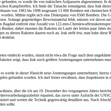
fe gefunden; es wurde ihr von irakischen Aufpassern abgenommen. In d
hen Kampfstoffen. Ich finde die Tatsache ermutigend, dass Irak dies
Zeitraum von 1983 bis 1998 insgesamt 13 000 Bomben mit chemischen 
cht worden. Mithin ergibt sich eine Diskrepanz von 6500 Bomben. Die
en. Solange gegenteiliges Beweismaterial fehlt, müssen wir davon ausg
n Bagdad entfernt eine Anzahl von 122-mm-Chemiewaffenraketenspreng
n Bunker, daher mussten die Raketen im Laufe der letzten paar Jahre do
gen zu diesen Raketen dauern noch an. Irak stellt fest, man habe dies
t denkbar.
Raketen entdeckt wurden, räumt nicht etwa die Frage nach dem ungeklä
Raketen zeigt, dass Irak noch größere Anstrengungen unternehmen muss
, es werde in dieser Hinsicht neue Anstrengungen unternehmen; hierzu 
pfen gefunden wurden. Ich darf ferner erwähnen, dass Inspektoren in e
rwähnen, über die ich am 19. Dezember des vergangenen Jahres berichtet
eiterverarbeitungszubehör repariert, das zuvor unter Aufsicht der UNSC
iziert und werten die Technik gegenwärtig detailliert aus. Nach Absch
den sollte.