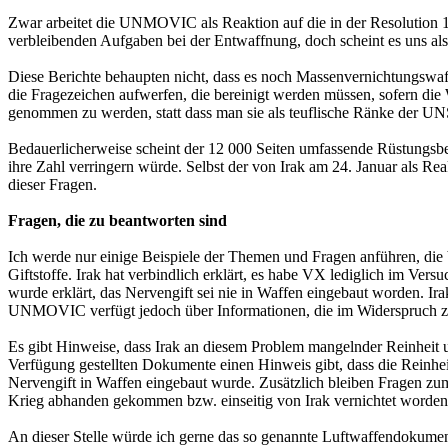
Zwar arbeitet die UNMOVIC als Reaktion auf die in der Resolution 12
verbleibenden Aufgaben bei der Entwaffnung, doch scheint es uns als E
Diese Berichte behaupten nicht, dass es noch Massenvernichtungswaffe
die Fragezeichen aufwerfen, die bereinigt werden müssen, sofern die 
genommen zu werden, statt dass man sie als teuflische Ränke der 
Bedauerlicherweise scheint der 12 000 Seiten umfassende Rüstungsbe
ihre Zahl verringern würde. Selbst der von Irak am 24. Januar als Rea
dieser Fragen.
Fragen, die zu beantworten sind
Ich werde nur einige Beispiele der Themen und Fragen anführen, die 
Giftstoffe. Irak hat verbindlich erklärt, es habe VX lediglich im Vers
wurde erklärt, das Nervengift sei nie in Waffen eingebaut worden. I
UNMOVIC verfügt jedoch über Informationen, die im Widerspruch zu 
Es gibt Hinweise, dass Irak an diesem Problem mangelnder Reinheit und
Verfügung gestellten Dokumente einen Hinweis gibt, dass die Reinheit
Nervengift in Waffen eingebaut wurde. Zusätzlich bleiben Fragen zu
Krieg abhanden gekommen bzw. einseitig von Irak vernichtet worden
An dieser Stelle würde ich gerne das so genannte Luftwaffendokum