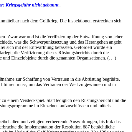
r: Kriegsgefahr nicht gebannt
.
 unmittelbar nach dem Golfkrieg. Die Inspektionen erstreckten sich
n. Zwar war und ist die Verifizierung der Entwaffnung von jeher
erschiede, was die Schwerpunktsetzung und das Herangehen angeht.
drei sich mit der Entwaffnung befassten. Gefordert wurde ein
legt; die Verifizierung dieses Rüstungsberichts durch die
Einzelobjekte durch die genannten Organisationen. (. . .)
aßnahme zur Schaffung von Vertrauen in die Abrüstung begrüßte,
rchführen muss, um das Vertrauen der Welt zu gewinnen und in
zu einem Versteckspiel. Statt lediglich den Rüstungsbericht und die
Rüstungsprogramme im Einzelnen aufzuschlüsseln und mittels
ibehalten und zeitigten verheerende Auswirkungen, bis Irak das
rbrachte die Implementation der Resolution 687 beträchtliche