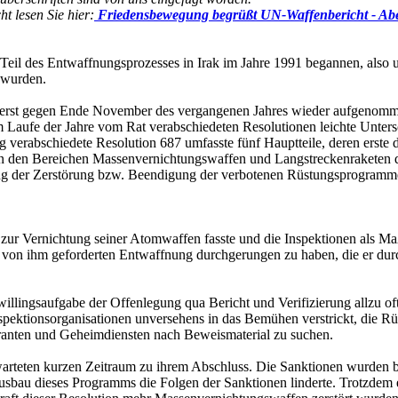
t lesen Sie hier:
Friedensbewegung begrüßt UN-Waffenbericht - Abe
als Teil des Entwaffnungsprozesses in Irak im Jahre 1991 begannen, also
n wurden.
n erst gegen Ende November des vergangenen Jahres wieder aufgenomme
 im Laufe der Jahre vom Rat verabschiedeten Resolutionen leichte Unt
g verabschiedete Resolution 687 umfasste fünf Hauptteile, deren erste 
n den Bereichen Massenvernichtungswaffen und Langstreckenraketen dar
Zerstörung bzw. Beendigung der verbotenen Rüstungsprogramme und 
s zur Vernichtung seiner Atomwaffen fasste und die Inspektionen als M
der von ihm geforderten Entwaffnung durchgerungen zu haben, die er du
illingsaufgabe der Offenlegung qua Bericht und Verifizierung allzu oft 
nspektionsorganisationen unversehens in das Bemühen verstrickt, die 
ranten und Geheimdiensten nach Beweismaterial zu suchen.
arteten kurzen Zeitraum zu ihrem Abschluss. Die Sanktionen wurden be
sbau dieses Programms die Folgen der Sanktionen linderte. Trotzdem e