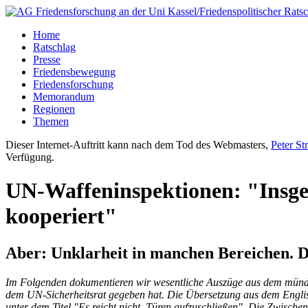
Home
Ratschlag
Presse
Friedensbewegung
Friedensforschung
Memorandum
Regionen
Themen
Dieser Internet-Auftritt kann nach dem Tod des Webmasters,
Peter St
Verfügung.
UN-Waffeninspektionen: "Insge
kooperiert"
Aber: Unklarheit in manchen Bereichen. D
Im Folgenden dokumentieren wir wesentliche Auszüge aus dem münd
dem UN-Sicherheitsrat gegeben hat. Die Übersetzung aus dem Englis
unter dem Titel "Es reicht nicht, Türen aufzuschließen". Die Zwische