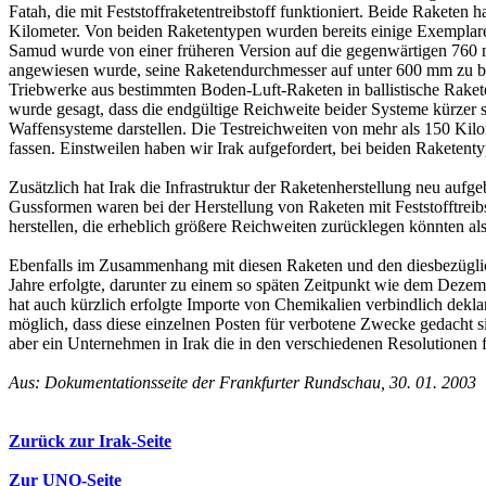
Fatah, die mit Feststoffraketentreibstoff funktioniert. Beide Raketen
Kilometer. Von beiden Raketentypen wurden bereits einige Exemplare a
Samud wurde von einer früheren Version auf die gegenwärtigen 760
angewiesen wurde, seine Raketendurchmesser auf unter 600 mm zu b
Triebwerke aus bestimmten Boden-Luft-Raketen in ballistische Rake
wurde gesagt, dass die endgültige Reichweite beider Systeme kürzer 
Waffensysteme darstellen. Die Testreichweiten von mehr als 150 Kil
fassen. Einstweilen haben wir Irak aufgefordert, bei beiden Raketentyp
Zusätzlich hat Irak die Infrastruktur der Raketenherstellung neu au
Gussformen waren bei der Herstellung von Raketen mit Feststofftreib
herstellen, die erheblich größere Reichweiten zurücklegen könnten als
Ebenfalls im Zusammenhang mit diesen Raketen und den diesbezüglic
Jahre erfolgte, darunter zu einem so späten Zeitpunkt wie dem Dezem
hat auch kürzlich erfolgte Importe von Chemikalien verbindlich dekla
möglich, dass diese einzelnen Posten für verbotene Zwecke gedacht sin
aber ein Unternehmen in Irak die in den verschiedenen Resolutionen fe
Aus: Dokumentationsseite der Frankfurter Rundschau, 30. 01. 2003
Zurück zur Irak-Seite
Zur UNO-Seite