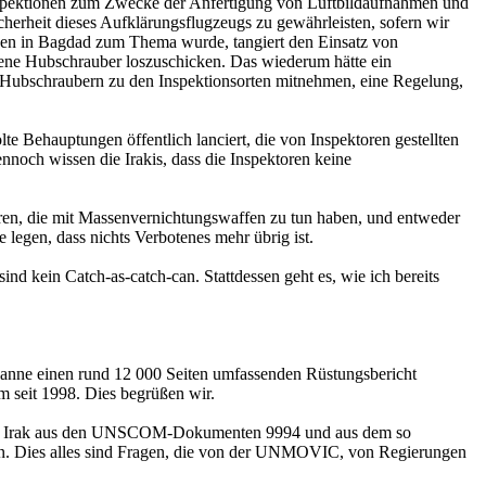
Inspektionen zum Zwecke der Anfertigung von Luftbildaufnahmen und
cherheit dieses Aufklärungsflugzeugs zu gewährleisten, sofern wir
ächen in Bagdad zum Thema wurde, tangiert den Einsatz von
igene Hubschrauber loszuschicken. Das wiederum hätte ein
n Hubschraubern zu den Inspektionsorten mitnehmen, eine Regelung,
te Behauptungen öffentlich lanciert, die von Inspektoren gestellten
nnoch wissen die Irakis, dass die Inspektoren keine
ieren, die mit Massenvernichtungswaffen zu tun haben, und entweder
legen, dass nichts Verbotenes mehr übrig ist.
sind kein Catch-as-catch-can. Stattdessen geht es, wie ich bereits
panne einen rund 12 000 Seiten umfassenden Rüstungsbericht
m seit 1998. Dies begrüßen wir.
ie sie Irak aus den UNSCOM-Dokumenten 9994 und aus dem so
gen. Dies alles sind Fragen, die von der UNMOVIC, von Regierungen