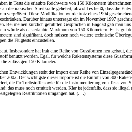
 haben in Tests die erlaubte Reichweite von 150 Kilometern überschritte
n die irakischen Streitkräfte geliefert, obwohl es heißt, dass die Ent
 mm vergrößert. Diese Modifikation wurde trotz eines 1994 geschrie
eschränken. Darüber hinaus untersagte ein im November 1997 geschr
ten. Bei meinen kürzlich geführten Gesprächen in Bagdad gab man uns 
sein würde als das erlaubte Maximum von 150 Kilometern. Es ist gut d
ometern sind signifikant, doch müssen noch weitere technische Überleg
en die Flugtests einzustellen.
fgebaut. Insbesondere hat Irak eine Reihe von Gussformen neu gebaut,
stoff benutzt worden. Egal, für welche Raketensysteme diese Gussforme
 die zulässigen 150 Kilometer.
hen Entwicklungen steht der Import einer Reihe von Einzelgegenständ
ber 2002. Der wichtigste dieser Importe ist die Einfuhr von 300 Rake
riert, die für Treibstoffe sowie für die Instrumentierung von Tests v
d; das muss noch ermittelt werden. Klar ist jedenfalls, dass sie illegal
stgelegten Restriktionen umgangen hat. (. . .)