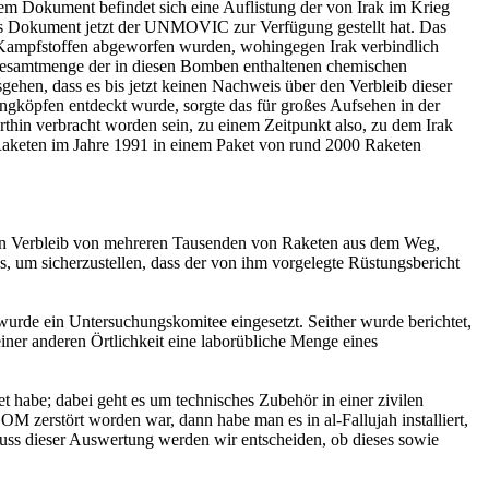
em Dokument befindet sich eine Auflistung der von Irak im Krieg
es Dokument jetzt der UNMOVIC zur Verfügung gestellt hat. Das
Kampfstoffen abgeworfen wurden, wohingegen Irak verbindlich
 Gesamtmenge der in diesen Bomben enthaltenen chemischen
ehen, dass es bis jetzt keinen Nachweis über den Verbleib dieser
köpfen entdeckt wurde, sorgte das für großes Aufsehen in der
rthin verbracht worden sein, zu einem Zeitpunkt also, zu dem Irak
e Raketen im Jahre 1991 in einem Paket von rund 2000 Raketen
rten Verbleib von mehreren Tausenden von Raketen aus dem Weg,
, um sicherzustellen, dass der von ihm vorgelegte Rüstungsbericht
wurde ein Untersuchungskomitee eingesetzt. Seither wurde berichtet,
iner anderen Örtlichkeit eine laborübliche Menge eines
 habe; dabei geht es um technisches Zubehör in einer zivilen
OM zerstört worden war, dann habe man es in al-Fallujah installiert,
luss dieser Auswertung werden wir entscheiden, ob dieses sowie