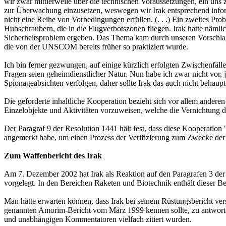
wir zwar mittlerweile über die technischen Voraussetzungen, ein un
zur Überwachung einzusetzen, weswegen wir Irak entsprechend informie
nicht eine Reihe von Vorbedingungen erfüllen. (. . .) Ein zweites P
Hubschraubern, die in die Flugverbotszonen fliegen. Irak hatte näml
Sicherheitsproblem ergeben. Das Thema kam durch unseren Vorschlag 
die von der UNSCOM bereits früher so praktiziert wurde.
Ich bin ferner gezwungen, auf einige kürzlich erfolgten Zwischenfäll
Fragen seien geheimdienstlicher Natur. Nun habe ich zwar nicht vor, 
Spionageabsichten verfolgen, daher sollte Irak das auch nicht behaupten
Die geforderte inhaltliche Kooperation bezieht sich vor allem ander
Einzelobjekte und Aktivitäten vorzuweisen, welche die Vernichtung de
Der Paragraf 9 der Resolution 1441 hält fest, dass diese Kooperation "
angemerkt habe, um einen Prozess der Verifizierung zum Zwecke der Ve
Zum Waffenbericht des Irak
Am 7. Dezember 2002 hat Irak als Reaktion auf den Paragrafen 3 der
vorgelegt. In den Bereichen Raketen und Biotechnik enthält dieser Be
Man hätte erwarten können, dass Irak bei seinem Rüstungsbericht v
genannten Amorim-Bericht vom März 1999 kennen sollte, zu antworte
und unabhängigen Kommentatoren vielfach zitiert wurden.