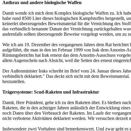
Anthrax und andere biologische Waffen
Damit wende ich mich dem Komplex biologische Waffen zu. Ich habe dem
habe rund 8500 Liter dieses biologischen Kampfstoffes hergestellt, u
keinerlei überzeugendes Beweismaterial für die Vernichtung des Stoff
das verbindlich benannte Datum der Vernichtung zurückgehalten wu
andernfalls sollten überzeugende Beweise vorgelegt werden, um zu zei
Wie ich am 19. Dezember des vergangenen Jahres dem Rat berichtet h
aufgeführt, die man in den im Februar 1999 von Irak dem Amorim-Auss
Rüstungsberichts hat Irak erneut das dem Amorim-Ausschuss vorgelegte 
allem Augenschein nach Absicht, weil die Seiten des erneut eingere
Der Außenminister Iraks schreibt im Brief vom 24. Januar dieses Jahr
verbindlich deklariert." Das deckt sich nicht mit dem Beweismaterial.
herzustellen.
Trägersysteme: Scud-Raketen und Infrastruktur
Damit, Herr Präsident, gehe ich zu den Raketen über. Es bleiben nach
Raketen, die in den achtziger Jahren anlässlich der Entwicklung ein
noch Daten über den Verbrauch der Raketen. Im Laufe der vergangenen
nicht verbotene Aktivitäten deklariert werden. Wir versuchen derzeit
Insbesondere zwei Vorhaben sind bemerkenswert. Und zwar geht es er