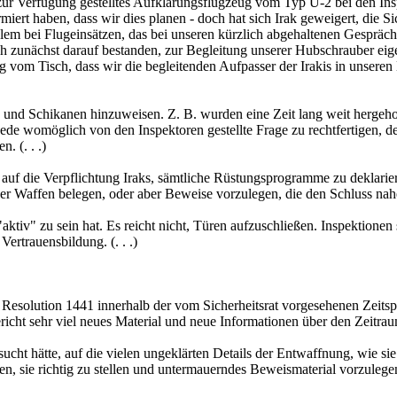
s zur Verfügung gestelltes Aufklärungsflugzeug vom Typ U-2 bei den 
rt haben, dass wir dies planen - doch hat sich Irak geweigert, die Si
roblem bei Flugeinsätzen, das bei unseren kürzlich abgehaltenen Gespr
ich zunächst darauf bestanden, zur Begleitung unserer Hubschrauber e
vom Tisch, dass wir die begleitenden Aufpasser der Irakis in unsere
e und Schikanen hinzuweisen. Z. B. wurden eine Zeit lang weit hergehol
jede womöglich von den Inspektoren gestellte Frage zu rechtfertigen, de
. (. . .)
en auf die Verpflichtung Iraks, sämtliche Rüstungsprogramme zu deklar
r Waffen belegen, oder aber Beweise vorzulegen, die den Schluss nahe 
aktiv" zu sein hat. Es reicht nicht, Türen aufzuschließen. Inspektionen 
rtrauensbildung. (. . .)
 Resolution 1441 innerhalb der vom Sicherheitsrat vorgesehenen Zeits
richt sehr viel neues Material und neue Informationen über den Zeitrau
ersucht hätte, auf die vielen ungeklärten Details der Entwaffnung, w
n, sie richtig zu stellen und untermauerndes Beweismaterial vorzule