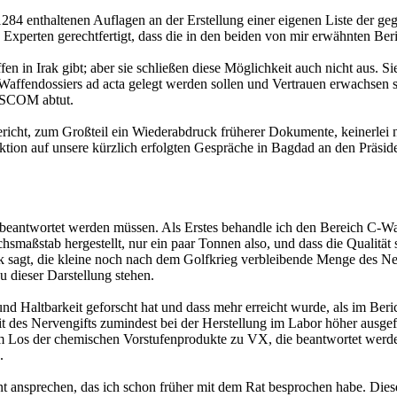
84 enthaltenen Auflagen an der Erstellung einer eigenen Liste der ge
xperten gerechtfertigt, dass die in den beiden von mir erwähnten Berich
n in Irak gibt; aber sie schließen diese Möglichkeit auch nicht aus. 
Waffendossiers ad acta gelegt werden sollen und Vertrauen erwachsen s
UNSCOM abtut.
richt, zum Großteil ein Wiederabdruck früherer Dokumente, keinerlei 
ktion auf unsere kürzlich erfolgten Gespräche in Bagdad an den Präside
beantwortet werden müssen. Als Erstes behandle ich den Bereich C-Waf
uchsmaßstab hergestellt, nur ein paar Tonnen also, und dass die Qualität
rak sagt, die kleine noch nach dem Golfkrieg verbleibende Menge des Ne
dieser Darstellung stehen.
 Haltbarkeit geforscht hat und dass mehr erreicht wurde, als im Bericht
 des Nervengifts zumindest bei der Herstellung im Labor höher ausgefall
m Los der chemischen Vorstufenprodukte zu VX, die beantwortet werden
.
ent ansprechen, das ich schon früher mit dem Rat besprochen habe. 