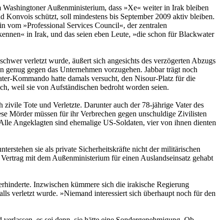
m Washingtoner Außenministerium, dass »Xe« weiter in Irak bleiben
d Konvois schützt, soll mindestens bis September 2009 aktiv bleiben.
n vom »Professional Services Council«, der zentralen
kennen« in Irak, und das seien eben Leute, »die schon für Blackwater
schwer verletzt wurde, äußert sich angesichts des verzögerten Abzugs
den genug gegen das Unternehmen vorzugehen. Jabbar trägt noch
ater-Kommando hatte damals versucht, den Nisour-Platz für die
h, weil sie von Aufständischen bedroht worden seien.
h zivile Tote und Verletzte. Darunter auch der 78-jährige Vater des
iese Mörder müssen für ihr Verbrechen gegen unschuldige Zivilisten
Alle Angeklagten sind ehemalige US-Soldaten, vier von ihnen dienten
erstehen sie als private Sicherheitskräfte nicht der militärischen
n Vertrag mit dem Außenministerium für einen Auslandseinsatz gehabt
verhinderte. Inzwischen kümmere sich die irakische Regierung
lls verletzt wurde. »Niemand interessiert sich überhaupt noch für den
d verlassen, es sei denn, sie hätte eine Sondergenehmigung. Ob