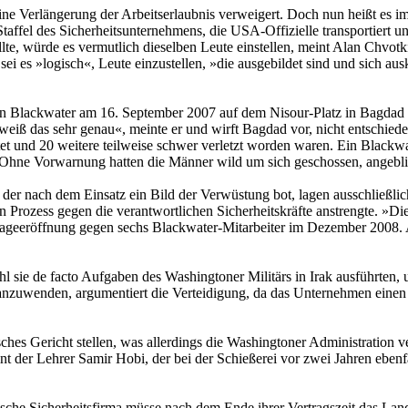
ne Verlängerung der Arbeitserlaubnis verweigert. Doch nun heißt es i
ffel des Sicherheitsunternehmens, die USA-Offizielle transportiert un
, würde es vermutlich dieselben Leute einstellen, meint Alan Chvotki
i es »logisch«, Leute einzustellen, »die ausgebildet sind und sich aus
von Blackwater am 16. September 2007 auf dem Nisour-Platz in Bagdad 
weiß das sehr genau«, meinte er und wirft Bagdad vor, nicht entschie
et und 20 weitere teilweise schwer verletzt worden waren. Ein Blackw
Ohne Vorwarnung hatten die Männer wild um sich geschossen, angeblic
z, der nach dem Einsatz ein Bild der Verwüstung bot, lagen ausschließlic
en Prozess gegen die verantwortlichen Sicherheitskräfte anstrengte. »D
lageeröffnung gegen sechs Blackwater-Mitarbeiter im Dezember 2008. 
 sie de facto Aufgaben des Washingtoner Militärs in Irak ausführten, unt
sie anzuwenden, argumentiert die Verteidigung, da das Unternehmen eine
sches Gericht stellen, was allerdings die Washingtoner Administration 
 der Lehrer Samir Hobi, der bei der Schießerei vor zwei Jahren ebenfa
ische Sicherheitsfirma müsse nach dem Ende ihrer Vertragszeit das Lan