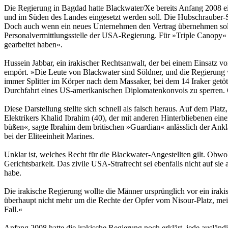
Die Regierung in Bagdad hatte Blackwater/Xe bereits Anfang 2008 ei
und im Süden des Landes eingesetzt werden soll. Die Hubschrauber-Sta
Doch auch wenn ein neues Unternehmen den Vertrag übernehmen sollte
Personalvermittlungsstelle der USA-Regierung. Für »Triple Canopy« se
gearbeitet haben«.
Hussein Jabbar, ein irakischer Rechtsanwalt, der bei einem Einsatz 
empört. »Die Leute von Blackwater sind Söldner, und die Regierung 
immer Splitter im Körper nach dem Massaker, bei dem 14 Iraker getöt
Durchfahrt eines US-amerikanischen Diplomatenkonvois zu sperren. 
Diese Darstellung stellte sich schnell als falsch heraus. Auf dem Plat
Elektrikers Khalid Ibrahim (40), der mit anderen Hinterbliebenen ein
büßen«, sagte Ibrahim dem britischen »Guardian« anlässlich der Ank
bei der Eliteeinheit Marines.
Unklar ist, welches Recht für die Blackwater-Angestellten gilt. Obwohl
Gerichtsbarkeit. Das zivile USA-Strafrecht sei ebenfalls nicht auf 
habe.
Die irakische Regierung wollte die Männer ursprünglich vor ein iraki
überhaupt nicht mehr um die Rechte der Opfer vom Nisour-Platz, meint
Fall.«
Anfang 2008 hatte die irakische Regierung noch erklärt, jede ausländ