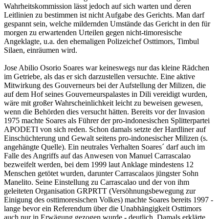
Wahrheitskommission lässt jedoch auf sich warten und deren
Leitlinien zu bestimmen ist nicht Aufgabe des Gerichts. Man darf
gespannt sein, welche mildernden Umstände das Gericht in den für
morgen zu erwartenden Urteilen gegen nicht-timoresische
Angeklagte, u.a. den ehemaligen Polizeichef Osttimors, Timbul
Silaen, einräumen wird.
Jose Abilio Osorio Soares war keineswegs nur das kleine Rädchen
im Getriebe, als das er sich darzustellen versuchte. Eine aktive
Mitwirkung des Gouverneurs bei der Aufstellung der Milizen, die
auf dem Hof seines Gouverneurspalastes in Dili vereidigt wurden,
wäre mit großer Wahrscheinlichkeit leicht zu beweisen gewesen,
wenn die Behörden dies versucht hätten. Bereits vor der Invasion
1975 machte Soares als Führer der pro-indonesischen Splitterpartei
APODETI von sich reden. Schon damals setzte der Hardliner auf
Einschüchterung und Gewalt seitens pro-indonesischer Milizen (s.
angehängte Quelle). Ein neutrales Verhalten Soares´ darf auch im
Falle des Angriffs auf das Anwesen von Manuel Carrascalao
bezweifelt werden, bei dem 1999 laut Anklage mindestens 12
Menschen getötet wurden, darunter Carrascalaos jüngster Sohn
Manelito. Seine Einstellung zu Carrascalao und der von ihm
geleiteten Organisation GRPRTT (Versöhnungsbewegung zur
Einigung des osttimoresischen Volkes) machte Soares bereits 1997 -
lange bevor ein Referendum über die Unabhängigkeit Osttimors
auch nur in Erwägung gezogen wurde - deutlich. Damals erklärte