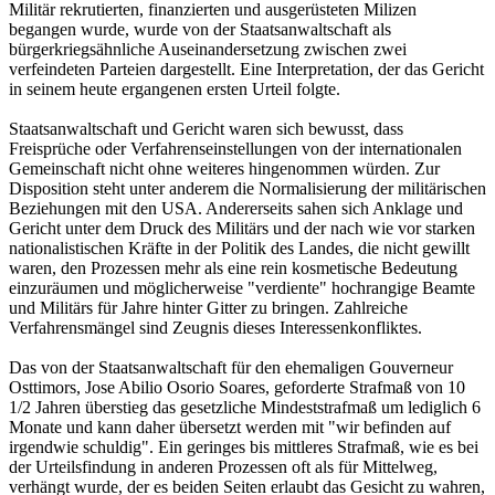
Militär rekrutierten, finanzierten und ausgerüsteten Milizen
begangen wurde, wurde von der Staatsanwaltschaft als
bürgerkriegsähnliche Auseinandersetzung zwischen zwei
verfeindeten Parteien dargestellt. Eine Interpretation, der das Gericht
in seinem heute ergangenen ersten Urteil folgte.
Staatsanwaltschaft und Gericht waren sich bewusst, dass
Freisprüche oder Verfahrenseinstellungen von der internationalen
Gemeinschaft nicht ohne weiteres hingenommen würden. Zur
Disposition steht unter anderem die Normalisierung der militärischen
Beziehungen mit den USA. Andererseits sahen sich Anklage und
Gericht unter dem Druck des Militärs und der nach wie vor starken
nationalistischen Kräfte in der Politik des Landes, die nicht gewillt
waren, den Prozessen mehr als eine rein kosmetische Bedeutung
einzuräumen und möglicherweise "verdiente" hochrangige Beamte
und Militärs für Jahre hinter Gitter zu bringen. Zahlreiche
Verfahrensmängel sind Zeugnis dieses Interessenkonfliktes.
Das von der Staatsanwaltschaft für den ehemaligen Gouverneur
Osttimors, Jose Abilio Osorio Soares, geforderte Strafmaß von 10
1/2 Jahren überstieg das gesetzliche Mindeststrafmaß um lediglich 6
Monate und kann daher übersetzt werden mit "wir befinden auf
irgendwie schuldig". Ein geringes bis mittleres Strafmaß, wie es bei
der Urteilsfindung in anderen Prozessen oft als für Mittelweg,
verhängt wurde, der es beiden Seiten erlaubt das Gesicht zu wahren,