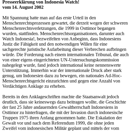
Presseerklärung von Indonesia Watch!
vom 14. August 2002
Mit Spannung hatte man auf das erste Urteil in den
Menschenrechtsprozessen gewartet, die derzeit wegen der schweren
Menschenrechtsverletzungen, die 1999 in Osttimor begangen
wurden, stattfinden. Menschenrechtsorganisationen, darunter auch
Watch Indonesia!, bezweifelten von Anbeginn, dass Indonesiens
Justiz die Fähigkeit und den notwendigen Willen für eine
sachgerechte juristische Aufarbeitung dieser Verbrechen aufbringen
würde. Die Forderung nach einem internationalen Tribunal, die auch
von einer eigens eingerichteten UN-Untersuchungskommission
nahegelegt wurde, fand jedoch international keine nennenswerte
Unterstützung. Immerhin war der internationale Druck aber stark
genug, um Indonesien dazu zu bewegen, ein nationales Ad-Hoc-
Menschenrechtsgericht einzurichten und gegen eine Anzahl von
Verdächtigen Anklage zu erheben.
Bereits in den Anklageschriften machte die Staatsanwalt jedoch
deutlich, dass sie keineswegs dazu beitragen wollte, die Geschichte
der fast 25 Jahre andauernden Gewaltherrschaft Indonesiens in
Osttimor zu hinterfragen, die mit der Invasion durch indonesische
Truppen 1975 ihren Anfang genommen hatte. Die Eskalation der
Gewalt vor und nach dem Referendum 1999, die ohne jeden
Zweifel vom indonesischen Militär geplant und mittels der vom