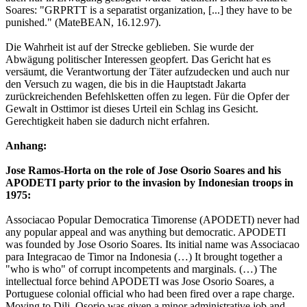
Soares: "GRPRTT is a separatist organization, [...] they have to be
punished." (MateBEAN, 16.12.97).
Die Wahrheit ist auf der Strecke geblieben. Sie wurde der
Abwägung politischer Interessen geopfert. Das Gericht hat es
versäumt, die Verantwortung der Täter aufzudecken und auch nur
den Versuch zu wagen, die bis in die Hauptstadt Jakarta
zurückreichenden Befehlsketten offen zu legen. Für die Opfer der
Gewalt in Osttimor ist dieses Urteil ein Schlag ins Gesicht.
Gerechtigkeit haben sie dadurch nicht erfahren.
Anhang:
Jose Ramos-Horta on the role of Jose Osorio Soares and his
APODETI party prior to the invasion by Indonesian troops in
1975:
Associacao Popular Democratica Timorense (APODETI) never had
any popular appeal and was anything but democratic. APODETI
was founded by Jose Osorio Soares. Its initial name was Associacao
para Integracao de Timor na Indonesia (…) It brought together a
"who is who" of corrupt incompetents and marginals. (…) The
intellectual force behind APODETI was Jose Osorio Soares, a
Portuguese colonial official who had been fired over a rape charge.
Moving to Dili, Osorio was given a minor administrative job and