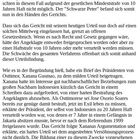
schien in diesem Fall aufgrund der gesetlichen Mindeststrafe von 10
Jahren Haft nicht möglich. Der "Schwarze Peter" befand sich somit
nun in den Händen des Gerichts.
Dass sich das Gericht mit seinem heutigen Urteil nun doch auf einen
solchen Mittelweg eingelassen hat, grenzt an offenen
Gesetzesbruch. Wenn es nach Recht und Gesetz gegangen wäre,
hätte der Angeklagte entweder freigesprochen werden oder aber zu
einer Haftstrafe von 10 Jahren oder mehr verurteilt werden müssen.
Die Schwäche des gesamten Verfahrens offenbart sich somit anhand
dieser Urteilsfindung.
Wie es in der Begründung hieß, habe ein Brief des Präsidenten von
Osttimor, Xanana Gusmao, zu dem milden Urteil beigetragen.
Xanana hatte im Interesse gut nachbarschaftlicher Beziehungen zum
großen Nachbarn Indonesien kürzlich das Gericht in einem
Schreiben dazu aufgefordert, von einer harten Bestrafung des
Angeklagten abzusehen. Als Osttimorese sei Jose Osorio Soares
bereits zur genüge damit bestraft, jetzt im Exil leben zu müssen,
erklärte der Präsident, der selbst von Indonesien zu 20 Jahren Haft
verurteilt worden war, von denen er 7 Jahre in einem Gefängnis in
Jakarta absitzen musste, bevor er nach dem Referendum 1999
freigelassen wurde. Das Gericht folgte Xananas Argumentation und
erklärte, ein hartes Urteil sei dem angestrebten Versöhnungsprozess
nicht dienlich. Die Bildung einer zu diesem Zwecke vorgesehenen