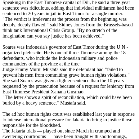
Speaking in the East Timorese capital of Dili, he said a three-year
sentence was ridiculous, adding that individual militiamen had been
sentenced to 20 years in jail in East Timor for a single murder.
"The verdict is irrelevant as the process from the beginning was
deeply, deeply flawed," said Sidney Jones from the Brussels-based
think tank International Crisis Group. "By no stretch of the
imagination can you say justice has been achieved."
Soares was Indonesia's governor of East Timor during the U.N.-
organized plebiscite. He is one of three Timorese among the 18
defendants, who include the Indonesian military and police
commanders of the province at the time.
Judge Emmy Murni Mustafa said the defendant had "failed to
prevent his men from committing grave human rights violations."
She said Soares was given a lighter sentence than the 10 years
requested by the prosecution because of a request for leniency from
East Timorese President Xanana Gusmao.
"The letter shows a spirit of reconciliation, which could have been
buried by a heavy sentence," Mustafa said.
The ad hoc human rights court was established last year in response
to intense international pressure for Jakarta to bring to justice those
responsible for the bloodshed.
The Jakarta trials — played out since March in cramped and
sweltering courtrooms — have been fraught with shortcomings,