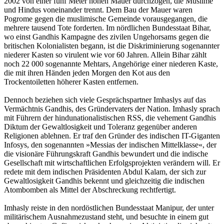
2002 von einer fünf Meter hohen Mauer durchzogen, die Muslime
und Hindus voneinander trennt. Dem Bau der Mauer waren
Pogrome gegen die muslimische Gemeinde vorausgegangen, die
mehrere tausend Tote forderten. Im nördlichen Bundesstaat Bihar,
wo einst Gandhis Kampagne des zivilen Ungehorsams gegen die
britischen Kolonialisten begann, ist die Diskriminierung sogenannter
niederer Kasten so virulent wie vor 60 Jahren. Allein Bihar zählt
noch 22 000 sogenannte Mehtars, Angehörige einer niederen Kaste,
die mit ihren Händen jeden Morgen den Kot aus den
Trockentoiletten höherer Kasten entfernen.
Dennoch beziehen sich viele Gesprächspartner Imhaslys auf das
Vermächtnis Gandhis, des Gründervaters der Nation. Imhasly sprach
mit Führern der hindunationalistischen RSS, die vehement Gandhis
Diktum der Gewaltlosigkeit und Toleranz gegenüber anderen
Religionen ablehnen. Er traf den Gründer des indischen IT-Giganten
Infosys, den sogenannten »Messias der indischen Mittelklasse«, der
die visionäre Führungskraft Gandhis bewundert und die indische
Gesellschaft mit wirtschaftlichen Erfolgsprojekten verändern will. Er
redete mit dem indischen Präsidenten Abdul Kalam, der sich zur
Gewaltlosigkeit Gandhis bekennt und gleichzeitig die indischen
Atombomben als Mittel der Abschreckung rechtfertigt.
Imhasly reiste in den nordöstlichen Bundesstaat Manipur, der unter
militärischem Ausnahmezustand steht, und besuchte in einem gut