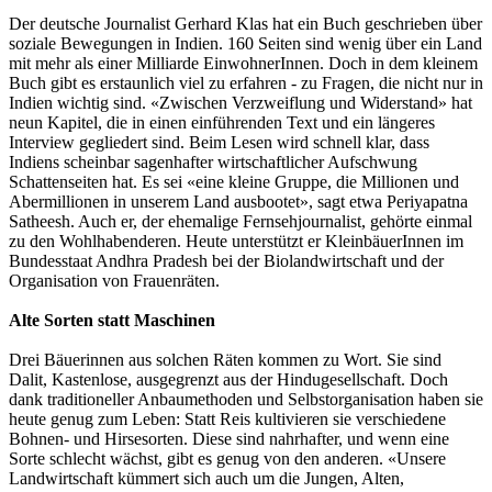
Der deutsche Journalist Gerhard Klas hat ein Buch geschrieben über
soziale Bewegungen in Indien. 160 Seiten sind wenig über ein Land
mit mehr als einer Milliarde EinwohnerInnen. Doch in dem kleinem
Buch gibt es erstaunlich viel zu erfahren - zu Fragen, die nicht nur in
Indien wichtig sind. «Zwischen Verzweiflung und Widerstand» hat
neun Kapitel, die in einen einführenden Text und ein längeres
Interview gegliedert sind. Beim Lesen wird schnell klar, dass
Indiens scheinbar sagenhafter wirtschaftlicher Aufschwung
Schattenseiten hat. Es sei «eine kleine Gruppe, die Millionen und
Abermillionen in unserem Land ausbootet», sagt etwa Periyapatna
Satheesh. Auch er, der ehemalige Fernsehjournalist, gehörte einmal
zu den Wohlhabenderen. Heute unterstützt er KleinbäuerInnen im
Bundesstaat Andhra Pradesh bei der Biolandwirtschaft und der
Organisation von Frauenräten.
Alte Sorten statt Maschinen
Drei Bäuerinnen aus solchen Räten kommen zu Wort. Sie sind
Dalit, Kastenlose, ausgegrenzt aus der Hindugesellschaft. Doch
dank traditioneller Anbaumethoden und Selbstorganisation haben sie
heute genug zum Leben: Statt Reis kultivieren sie verschiedene
Bohnen- und Hirsesorten. Diese sind nahrhafter, und wenn eine
Sorte schlecht wächst, gibt es genug von den anderen. «Unsere
Landwirtschaft kümmert sich auch um die Jungen, Alten,