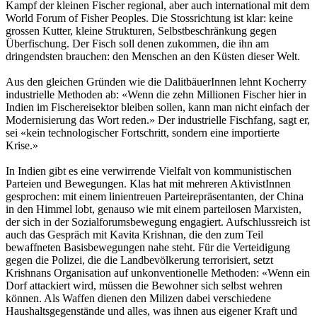
Kampf der kleinen Fischer regional, aber auch international mit dem
World Forum of Fisher Peoples. Die Stossrichtung ist klar: keine
grossen Kutter, kleine Strukturen, Selbstbeschränkung gegen
Überfischung. Der Fisch soll denen zukommen, die ihn am
dringendsten brauchen: den Menschen an den Küsten dieser Welt.
Aus den gleichen Gründen wie die DalitbäuerInnen lehnt Kocherry
industrielle Methoden ab: «Wenn die zehn Millionen Fischer hier in
Indien im Fischereisektor bleiben sollen, kann man nicht einfach der
Modernisierung das Wort reden.» Der industrielle Fischfang, sagt er,
sei «kein technologischer Fortschritt, sondern eine importierte
Krise.»
In Indien gibt es eine verwirrende Vielfalt von kommunistischen
Parteien und Bewegungen. Klas hat mit mehreren AktivistInnen
gesprochen: mit einem linientreuen Parteirepräsentanten, der China
in den Himmel lobt, genauso wie mit einem parteilosen Marxisten,
der sich in der Sozialforumsbewegung engagiert. Aufschlussreich ist
auch das Gespräch mit Kavita Krishnan, die den zum Teil
bewaffneten Basisbewegungen nahe steht. Für die Verteidigung
gegen die Polizei, die die Landbevölkerung terrorisiert, setzt
Krishnans Organisation auf unkonventionelle Methoden: «Wenn ein
Dorf attackiert wird, müssen die Bewohner sich selbst wehren
können. Als Waffen dienen den Milizen dabei verschiedene
Haushaltsgegenstände und alles, was ihnen aus eigener Kraft und