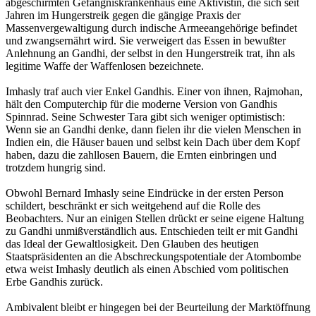
abgeschirmten Gefängniskrankenhaus eine Aktivistin, die sich seit
Jahren im Hungerstreik gegen die gängige Praxis der
Massenvergewaltigung durch indische Armeeangehörige befindet
und zwangsernährt wird. Sie verweigert das Essen in bewußter
Anlehnung an Gandhi, der selbst in den Hungerstreik trat, ihn als
legitime Waffe der Waffenlosen bezeichnete.
Imhasly traf auch vier Enkel Gandhis. Einer von ihnen, Rajmohan,
hält den Computerchip für die moderne Version von Gandhis
Spinnrad. Seine Schwester Tara gibt sich weniger optimistisch:
Wenn sie an Gandhi denke, dann fielen ihr die vielen Menschen in
Indien ein, die Häuser bauen und selbst kein Dach über dem Kopf
haben, dazu die zahllosen Bauern, die Ernten einbringen und
trotzdem hungrig sind.
Obwohl Bernard Imhasly seine Eindrücke in der ersten Person
schildert, beschränkt er sich weitgehend auf die Rolle des
Beobachters. Nur an einigen Stellen drückt er seine eigene Haltung
zu Gandhi unmißverständlich aus. Entschieden teilt er mit Gandhi
das Ideal der Gewaltlosigkeit. Den Glauben des heutigen
Staatspräsidenten an die Abschreckungspotentiale der Atombombe
etwa weist Imhasly deutlich als einen Abschied vom politischen
Erbe Gandhis zurück.
Ambivalent bleibt er hingegen bei der Beurteilung der Marktöffnung