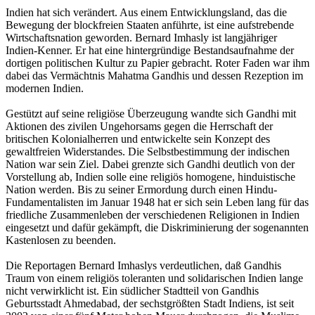
Indien hat sich verändert. Aus einem Entwicklungsland, das die
Bewegung der blockfreien Staaten anführte, ist eine aufstrebende
Wirtschaftsnation geworden. Bernard Imhasly ist langjähriger
Indien-Kenner. Er hat eine hintergründige Bestandsaufnahme der
dortigen politischen Kultur zu Papier gebracht. Roter Faden war ihm
dabei das Vermächtnis Mahatma Gandhis und dessen Rezeption im
modernen Indien.
Gestützt auf seine religiöse Überzeugung wandte sich Gandhi mit
Aktionen des zivilen Ungehorsams gegen die Herrschaft der
britischen Kolonialherren und entwickelte sein Konzept des
gewaltfreien Widerstandes. Die Selbstbestimmung der indischen
Nation war sein Ziel. Dabei grenzte sich Gandhi deutlich von der
Vorstellung ab, Indien solle eine religiös homogene, hinduistische
Nation werden. Bis zu seiner Ermordung durch einen Hindu-
Fundamentalisten im Januar 1948 hat er sich sein Leben lang für das
friedliche Zusammenleben der verschiedenen Religionen in Indien
eingesetzt und dafür gekämpft, die Diskriminierung der sogenannten
Kastenlosen zu beenden.
Die Reportagen Bernard Imhaslys verdeutlichen, daß Gandhis
Traum von einem religiös toleranten und solidarischen Indien lange
nicht verwirklicht ist. Ein südlicher Stadtteil von Gandhis
Geburtsstadt Ahmedabad, der sechstgrößten Stadt Indiens, ist seit