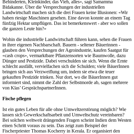
Behinderten, Kleinkinder, das Vieh, alles», sagt Samamma
Bidakanne. Über die Versprechungen der industriellen
Landwirtschaft machen sich die drei Frauen keine Illusionen: «Wir
haben riesige Maschinen gesehen. Eine davon konnte an einem Tag
fünfzig Hektar umpflügen. Das ist bemerkenswert - aber wo sollen
die ganzen Leute hin?»
Wohin die industrielle Landwirtschaft führen kann, sehen die Frauen
in ihrer eigenen Nachbarschaft. Bauern - seltener Bäuerinnen -
glauben den Versprechungen der Agroindustrie, kaufen Saatgut für
«cash crops», vermarktbare Pflanzensorten wie Baumwolle, dazu
Dünger und Pestizide. Dabei verschulden sie sich. Wenn die Ernte
schlecht ausfällt, vervielfachen sich die Schulden; viele BäuerInnen
bringen sich aus Verzweiflung um, indem sie etwa die teuer
gekauften Pestizide trinken. Nur dort, wo die BäuerInnen gut
informiert sind, nimmt die Zahl der Selbstmorde ab, sagen mehrere
von Klas’ GesprächspartnerInnen.
Fische pflegen
Ist ein gutes Leben für alle ohne Umweltzerstörung möglich? Wie
lassen sich Gewerkschaftsarbeit und Umweltschutz vereinbaren?
Bei solchen weltweit drängenden Fragen scheint Indien dem Westen
einen Schritt voraus zu sein. Das zeigt zum Beispiel der
Fischerpriester Thomas Kocherry in Kerala. Er organisiert den