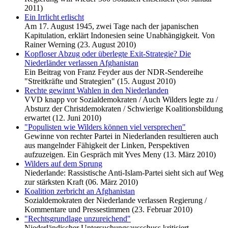
2011)
Ein Irrlicht erlischt
Am 17. August 1945, zwei Tage nach der japanischen
Kapitulation, erklärt Indonesien seine Unabhängigkeit. Von
Rainer Werning (23. August 2010)
Kopfloser Abzug oder überlegte Exit-Strategie? Die
Niederländer verlassen Afghanistan
Ein Beitrag von Franz Feyder aus der NDR-Sendereihe
"Streitkräfte und Strategien" (15. August 2010)
Rechte gewinnt Wahlen in den Niederlanden
VVD knapp vor Sozialdemokraten / Auch Wilders legte zu /
Absturz der Christdemokraten / Schwierige Koalitionsbildung
erwartet (12. Juni 2010)
"Populisten wie Wilders können viel versprechen"
Gewinne von rechter Partei in Niederlanden resultieren auch
aus mangelnder Fähigkeit der Linken, Perspektiven
aufzuzeigen. Ein Gespräch mit Yves Meny (13. März 2010)
Wilders auf dem Sprung
Niederlande: Rassistische Anti-Islam-Partei sieht sich auf Weg
zur stärksten Kraft (06. März 2010)
Koalition zerbricht an Afghanistan
Sozialdemokraten der Niederlande verlassen Regierung /
Kommentare und Pressestimmen (23. Februar 2010)
"Rechtsgrundlage unzureichend"
Niederländischer Untersuchungsausschuss kritisiert