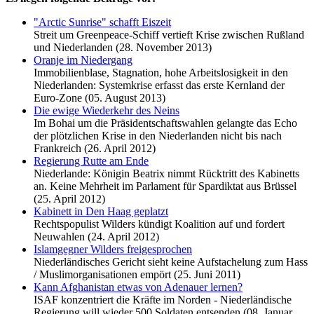
"Arctic Sunrise" schafft Eiszeit
Streit um Greenpeace-Schiff vertieft Krise zwischen Rußland
und Niederlanden (28. November 2013)
Oranje im Niedergang
Immobilienblase, Stagnation, hohe Arbeitslosigkeit in den
Niederlanden: Systemkrise erfasst das erste Kernland der
Euro-Zone (05. August 2013)
Die ewige Wiederkehr des Neins
Im Bohai um die Präsidentschaftswahlen gelangte das Echo
der plötzlichen Krise in den Niederlanden nicht bis nach
Frankreich (26. April 2012)
Regierung Rutte am Ende
Niederlande: Königin Beatrix nimmt Rücktritt des Kabinetts
an. Keine Mehrheit im Parlament für Spardiktat aus Brüssel
(25. April 2012)
Kabinett in Den Haag geplatzt
Rechtspopulist Wilders kündigt Koalition auf und fordert
Neuwahlen (24. April 2012)
Islamgegner Wilders freigesprochen
Niederländisches Gericht sieht keine Aufstachelung zum Hass
/ Muslimorganisationen empört (25. Juni 2011)
Kann Afghanistan etwas von Adenauer lernen?
ISAF konzentriert die Kräfte im Norden - Niederländische
Regierung will wieder 500 Soldaten entsenden (08. Januar