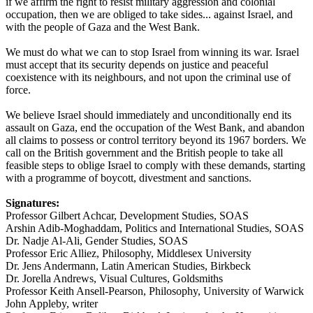
if we affirm the right to resist military aggression and colonial
occupation, then we are obliged to take sides... against Israel, and
with the people of Gaza and the West Bank.
We must do what we can to stop Israel from winning its war. Israel
must accept that its security depends on justice and peaceful
coexistence with its neighbours, and not upon the criminal use of
force.
We believe Israel should immediately and unconditionally end its
assault on Gaza, end the occupation of the West Bank, and abandon
all claims to possess or control territory beyond its 1967 borders. We
call on the British government and the British people to take all
feasible steps to oblige Israel to comply with these demands, starting
with a programme of boycott, divestment and sanctions.
Signatures:
Professor Gilbert Achcar, Development Studies, SOAS
Arshin Adib-Moghaddam, Politics and International Studies, SOAS
Dr. Nadje Al-Ali, Gender Studies, SOAS
Professor Eric Alliez, Philosophy, Middlesex University
Dr. Jens Andermann, Latin American Studies, Birkbeck
Dr. Jorella Andrews, Visual Cultures, Goldsmiths
Professor Keith Ansell-Pearson, Philosophy, University of Warwick
John Appleby, writer