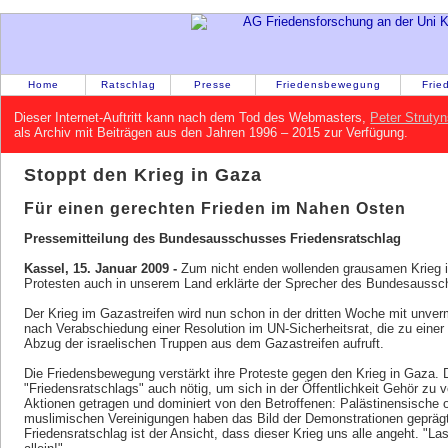
Home
Ratschlag
Presse
Friedensbewegung
Frie
Dieser Internet-Auftritt kann nach dem Tod des Webmasters,
Peter Strutyn
als Archiv mit Beiträgen aus den Jahren 1996 – 2015 zur Verfügung.
Stoppt den Krieg in Gaza
Für einen gerechten Frieden im Nahen Osten
Pressemitteilung des Bundesausschusses Friedensratschlag
Kassel, 15. Januar 2009 -
Zum nicht enden wollenden grausamen Krieg
Protesten auch in unserem Land erklärte der Sprecher des Bundesaussc
Der Krieg im Gazastreifen wird nun schon in der dritten Woche mit unvermi
nach Verabschiedung einer Resolution im UN-Sicherheitsrat, die zu eine
Abzug der israelischen Truppen aus dem Gazastreifen aufruft.
Die Friedensbewegung verstärkt ihre Proteste gegen den Krieg in Gaza. 
"Friedensratschlags" auch nötig, um sich in der Öffentlichkeit Gehör zu 
Aktionen getragen und dominiert von den Betroffenen: Palästinensische o
muslimischen Vereinigungen haben das Bild der Demonstrationen geprä
Friedensratschlag ist der Ansicht, dass dieser Krieg uns alle angeht. "La