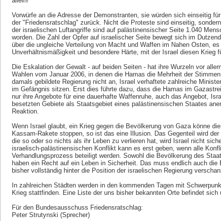
allein!"
Vorwürfe an die Adresse der Demonstranten, sie würden sich einseitig für
der "Friedensratschlag" zurück. Nicht die Proteste sind einseitig, sonder
der israelischen Luftangriffe sind auf palästinensischer Seite 1.040 Mens
worden. Die Zahl der Opfer auf israelischer Seite bewegt sich im Dutzend
über die ungleiche Verteilung von Macht und Waffen im Nahen Osten, es 
Unverhältnismäßigkeit und besondere Härte, mit der Israel diesen Krieg fü
Die Eskalation der Gewalt - auf beiden Seiten - hat ihre Wurzeln vor all
Wahlen vom Januar 2006, in denen die Hamas die Mehrheit der Stimmen
damals gebildete Regierung nicht an, Israel verhaftete zahlreiche Ministe
im Gefängnis sitzen. Erst dies führte dazu, dass die Hamas im Gazastreife
nur ihre Angebote für eine dauerhafte Waffenruhe, auch das Angebot, Isr
besetzten Gebiete als Staatsgebiet eines palästinensischen Staates ane
Reaktion.
Wenn Israel glaubt, ein Krieg gegen die Bevölkerung von Gaza könne di
Kassam-Rakete stoppen, so ist das eine Illusion. Das Gegenteil wird der 
die so oder so nichts als ihr Leben zu verlieren hat, wird Israel nicht si
israelisch-palästinensischen Konflikt kann es erst geben, wenn alle Konfl
Verhandlungsprozess beteiligt werden. Sowohl die Bevölkerung des Staate
haben ein Recht auf ein Leben in Sicherheit. Das muss endlich auch die 
bisher vollständig hinter die Position der israelischen Regierung verschan
In zahlreichen Städten werden in den kommenden Tagen mit Schwerpun
Krieg stattfinden. Eine Liste der uns bisher bekannten Orte befindet sich
Für den Bundesausschuss Friedensratschlag:
Peter Strutynski (Sprecher)