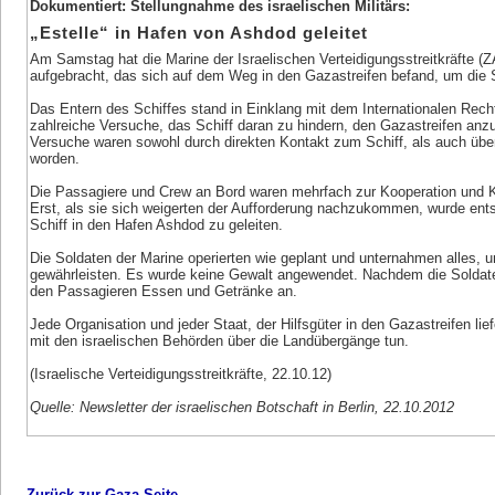
Dokumentiert: Stellungnahme des israelischen Militärs:
„Estelle“ in Hafen von Ashdod geleitet
Am Samstag hat die Marine der Israelischen Verteidigungsstreitkräfte (Z
aufgebracht, das sich auf dem Weg in den Gazastreifen befand, um die
Das Entern des Schiffes stand in Einklang mit dem Internationalen Rec
zahlreiche Versuche, das Schiff daran zu hindern, den Gazastreifen anzu
Versuche waren sowohl durch direkten Kontakt zum Schiff, als auch üb
worden.
Die Passagiere und Crew an Bord waren mehrfach zur Kooperation und K
Erst, als sie sich weigerten der Aufforderung nachzukommen, wurde en
Schiff in den Hafen Ashdod zu geleiten.
Die Soldaten der Marine operierten wie geplant und unternahmen alles, u
gewährleisten. Es wurde keine Gewalt angewendet. Nachdem die Soldat
den Passagieren Essen und Getränke an.
Jede Organisation und jeder Staat, der Hilfsgüter in den Gazastreifen l
mit den israelischen Behörden über die Landübergänge tun.
(Israelische Verteidigungsstreitkräfte, 22.10.12)
Quelle: Newsletter der israelischen Botschaft in Berlin, 22.10.2012
Zurück zur Gaza-Seite