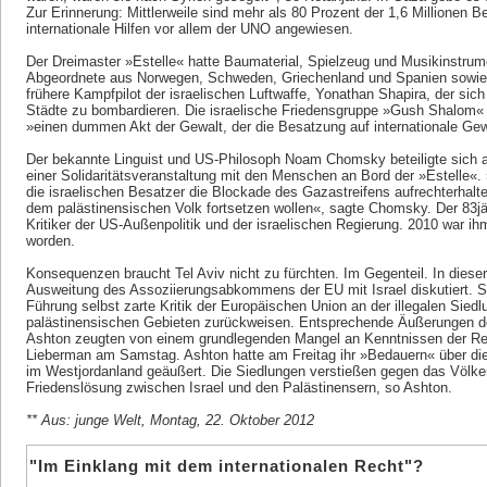
Zur Erinnerung: Mittlerweile sind mehr als 80 Prozent der 1,6 Millionen 
internationale Hilfen vor allem der UNO angewiesen.
Der Dreimaster »Estelle« hatte Baumaterial, Spielzeug und Musikinstru
Abgeordnete aus Norwegen, Schweden, Griechenland und Spanien sowie is
frühere Kampfpilot der israelischen Luftwaffe, Yonathan Shapira, der sich
Städte zu bombardieren. Die israelische Friedensgruppe »Gush Shalom«
»einen dummen Akt der Gewalt, der die Besatzung auf internationale Ge
Der bekannte Linguist und US-Philosoph Noam Chomsky beteiligte sich
einer Solidaritätsveranstaltung mit den Menschen an Bord der »Estelle«.
die israelischen Besatzer die Blockade des Gazastreifens aufrechterhalt
dem palästinensischen Volk fortsetzen wollen«, sagte Chomsky. Der 83jäh
Kritiker der US-Außenpolitik und der israelischen Regierung. 2010 war ih
worden.
Konsequenzen braucht Tel Aviv nicht zu fürchten. Im Gegenteil. In dies
Ausweitung des Assoziierungsabkommens der EU mit Israel diskutiert. S
Führung selbst zarte Kritik der Europäischen Union an der illegalen Siedl
palästinensischen Gebieten zurückweisen. Entsprechende Äußerungen d
Ashton zeugten von einem grundlegenden Mangel an Kenntnissen der Reg
Lieberman am Samstag. Ashton hatte am Freitag ihr »Bedauern« über di
im Westjordanland geäußert. Die Siedlungen verstießen gegen das Völker
Friedenslösung zwischen Israel und den Palästinensern, so Ashton.
** Aus: junge Welt, Montag, 22. Oktober 2012
"Im Einklang mit dem internationalen Recht"?