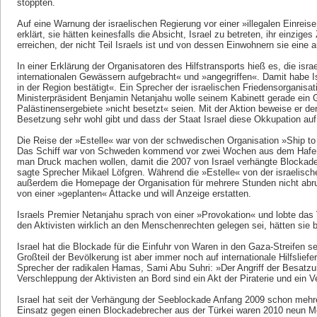
stoppten.
Auf eine Warnung der israelischen Regierung vor einer »illegalen Einreise 
erklärt, sie hätten keinesfalls die Absicht, Israel zu betreten, ihr einzige
erreichen, der nicht Teil Israels ist und von dessen Einwohnern sie eine 
In einer Erklärung der Organisatoren des Hilfstransports hieß es, die isr
internationalen Gewässern aufgebracht« und »angegriffen«. Damit habe I
in der Region bestätigt«. Ein Sprecher der israelischen Friedensorganis
Ministerpräsident Benjamin Netanjahu wolle seinem Kabinett gerade ein 
Palästinensergebiete »nicht besetzt« seien. Mit der Aktion beweise er d
Besetzung sehr wohl gibt und dass der Staat Israel diese Okkupation auf
Die Reise der »Estelle« war von der schwedischen Organisation »Ship t
Das Schiff war von Schweden kommend vor zwei Wochen aus dem Hafen
man Druck machen wollen, damit die 2007 von Israel verhängte Blockad
sagte Sprecher Mikael Löfgren. Während die »Estelle« von der israelisch
außerdem die Homepage der Organisation für mehrere Stunden nicht abr
von einer »geplanten« Attacke und will Anzeige erstatten.
Israels Premier Netanjahu sprach von einer »Provokation« und lobte das
den Aktivisten wirklich an den Menschenrechten gelegen sei, hätten sie 
Israel hat die Blockade für die Einfuhr von Waren in den Gaza-Streifen s
Großteil der Bevölkerung ist aber immer noch auf internationale Hilfslie
Sprecher der radikalen Hamas, Sami Abu Suhri: »Der Angriff der Besatzun
Verschleppung der Aktivisten an Bord sind ein Akt der Piraterie und ein 
Israel hat seit der Verhängung der Seeblockade Anfang 2009 schon mehre
Einsatz gegen einen Blockadebrecher aus der Türkei waren 2010 neun M