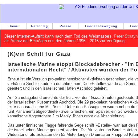
Home
Ratschlag
Presse
Friedensbewegung
Frie
Dieser Internet-Auftritt kann nach dem Tod des Webmasters,
Peter Strutyn
als Archiv mit Beiträgen aus den Jahren 1996 – 2015 zur Verfügung.
(K)ein Schiff für Gaza
Israelische Marine stoppt Blockadebrecher - "im 
internationalen Recht" / Aktivisten wurden der Po
Erneut ist ein Versuch pro-palästinensischer Aktivisten gescheitert, die 
verhängte Seeblockade zu durchbrechen. Die »Estelle« wurde am Samst
geentert und in den israelischen Hafen Aschdod geleitet.
Am Samstagabend erreichte der kurz vor dem Gaza-Streifen gestoppte B
der israelischen Küstenstadt Aschdod. Die 29 pro-palästinensischen Akti
teilte das israelische Militär mit. Unter den Passagieren waren neben dre
fünf Parlamentsabgeordnete - zwei Griechen, ein Spanier, ein Schwede u
kanadische Abgeordnete Jim Manly. Ihnen droht die Abschiebung.
Das unter finnischer Flagge fahrende Segelschiff »Estelle« war laut den
der israelischen Marine geentert worden. Die Aktivisten an Bord leistete
Widerstand, als Soldaten den 53 Meter langen Dreimaster knapp 50 Kilom