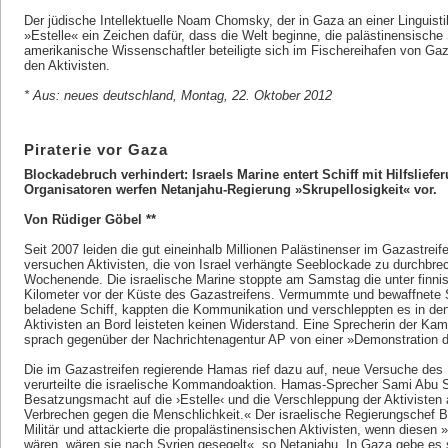
Der jüdische Intellektuelle Noam Chomsky, der in Gaza an einer Linguist
»Estelle« ein Zeichen dafür, dass die Welt beginne, die palästinensische
amerikanische Wissenschaftler beteiligte sich im Fischereihafen von Gaza
den Aktivisten.
* Aus: neues deutschland, Montag, 22. Oktober 2012
Piraterie vor Gaza
Blockadebruch verhindert: Israels Marine entert Schiff mit Hilfsliefe
Organisatoren werfen Netanjahu-Regierung »Skrupellosigkeit« vor.
Von Rüdiger Göbel **
Seit 2007 leiden die gut eineinhalb Millionen Palästinenser im Gazastreif
versuchen Aktivisten, die von Israel verhängte Seeblockade zu durchbre
Wochenende. Die israelische Marine stoppte am Samstag die unter finnis
Kilometer vor der Küste des Gazastreifens. Vermummte und bewaffnete So
beladene Schiff, kappten die Kommunikation und verschleppten es in de
Aktivisten an Bord leisteten keinen Widerstand. Eine Sprecherin der K
sprach gegenüber der Nachrichtenagentur AP von einer »Demonstration de
Die im Gazastreifen regierende Hamas rief dazu auf, neue Versuche de
verurteilte die israelische Kommandoaktion. Hamas-Sprecher Sami Abu Suh
Besatzungsmacht auf die ›Estelle‹ und die Verschleppung der Aktivisten an
Verbrechen gegen die Menschlichkeit.« Der israelische Regierungschef 
Militär und attackierte die propalästinensischen Aktivisten, wenn diesen 
wären, wären sie nach Syrien gesegelt«, so Netanjahu. In Gaza gebe es s