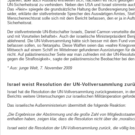
Spanien, aber auch Rußland enthielten sich, nachdem es nicht gelungen 
UN-Sicherheitsrat zu verhindern. Neben den USA und Israel stimmte auc
Das »Nein« spiegele die grundsätzliche Haltung der Bundesregierung b
wider, erklärte der stellvertretende Sprecher des Auswärtigen Amtes, Stef
Menschenrechtsrat solle sich mit dem Bericht befassen, den er ja in Auf
Sicherheitsrat.
Der stellvertretende UN-Botschafter Israels, Daniel Carmon verurteilte die
und mit Vorurteilen behaftet«. Auch der israelische Ministerpräsident Be
ablehnend. Die UN-Vollversammlung hätte sich besser mit dem Fund von W
befassen sollen, so Netanjahu. Diese Waffen seien das »wahre Kriegsve
Mittwoch auf einem Schiff im Mittelmeer gefundenen Ausrüstungen für di
nicht. Auf palästinensischer Seite war man zufrieden mit der UN-Resoluti
gegen die Straflosigkeit«, sagte der palästinensische Beobachter bei de
* Aus: junge Welt, 7. November 2009
Israel weist Resolution der UN-Vollversammlung zur
Israel hat die Resolution der UN-Vollversammlung zurückgewiesen, in de
Berichts weitere Untersuchungen zur israelischen Militäroperation geforde
Das israelische Außenministerium übermittelt die folgende Reaktion:
„Die Ergebnisse der Abstimmung und die große Zahl von Mitgliedsstaate
enthalten haben, zeigen klar, dass die Resolution nicht über die ‚moralisc
Israel weist die Resolution der UN-Vollversammlung zurück, die völlig losg