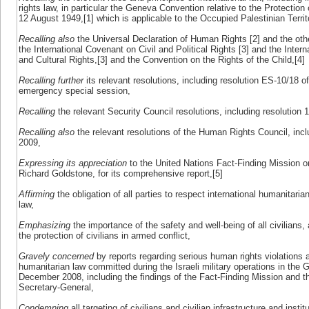
rights law, in particular the Geneva Convention relative to the Protection
12 August 1949,[1] which is applicable to the Occupied Palestinian Terri
Recalling also
the Universal Declaration of Human Rights [2] and the oth
the International Covenant on Civil and Political Rights [3] and the Inte
and Cultural Rights,[3] and the Convention on the Rights of the Child,[4]
Recalling further
its relevant resolutions, including resolution ES-10/18 o
emergency special session,
Recalling
the relevant Security Council resolutions, including resolution
Recalling also
the relevant resolutions of the Human Rights Council, incl
2009,
Expressing its appreciation
to the United Nations Fact-Finding Mission o
Richard Goldstone, for its comprehensive report,[5]
Affirming
the obligation of all parties to respect international humanitari
law,
Emphasizing
the importance of the safety and well-being of all civilians,
the protection of civilians in armed conflict,
Gravely concerned
by reports regarding serious human rights violations 
humanitarian law committed during the Israeli military operations in the
December 2008, including the findings of the Fact-Finding Mission and t
Secretary-General,
Condemning
all targeting of civilians and civilian infrastructure and insti