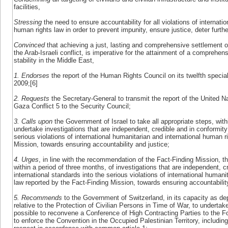
facilities,
Stressing
the need to ensure accountability for all violations of internati
human rights law in order to prevent impunity, ensure justice, deter furt
Convinced
that achieving a just, lasting and comprehensive settlement of
the Arab-Israeli conflict, is imperative for the attainment of a comprehen
stability in the Middle East,
1. Endorses
the report of the Human Rights Council on its twelfth speci
2009;[6]
2. Requests
the Secretary-General to transmit the report of the United N
Gaza Conflict 5 to the Security Council;
3. Calls upon
the Government of Israel to take all appropriate steps, with
undertake investigations that are independent, credible and in conformity 
serious violations of international humanitarian and international human r
Mission, towards ensuring accountability and justice;
4. Urges
, in line with the recommendation of the Fact-Finding Mission, t
within a period of three months, of investigations that are independent, c
international standards into the serious violations of international humani
law reported by the Fact-Finding Mission, towards ensuring accountabilit
5. Recommends
to the Government of Switzerland, in its capacity as d
relative to the Protection of Civilian Persons in Time of War, to undert
possible to reconvene a Conference of High Contracting Parties to the
to enforce the Convention in the Occupied Palestinian Territory, includin