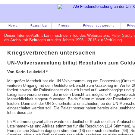
Home
Ratschlag
Presse
Friedensbewegung
Frie
Dieser Internet-Auftritt kann nach dem Tod des Webmasters,
Peter Strutyn
als Archiv mit Beiträgen aus den Jahren 1996 – 2015 zur Verfügung.
Kriegsverbrechen untersuchen
UN-Vollversammlung billigt Resolution zum Golds
Von Karin Leukefeld *
Mit großer Mehrheit hat die UN-Vollversammlung am Donnerstag (Ortszei
weiteren Umgang mit dem Goldstone-Bericht zum Gazakrieg im Winter 
fordert sowohl die Palästinenser als auch Israel auf, »unabhängige und 
Ereignisse vorzunehmen, die in dem Bericht als mögliche Kriegsverbrec
Menschlichkeit eingestuft werden. Beide Seiten müssen der Resolution i
leisten. Dann soll der UN-Sicherheitsrat entscheiden, ob der UN-Mensch
eingeschaltet werden soll. Die Palästinenser haben bereits eine unabhän
lehnt diese ab.
Im Abstimmungsverhalten wurde ein deutlicher Bruch deutlich. Arabische
Lateinamerikas und Afrikas stimmten für die Resolution (114 Stimmen), 
Europäische Staaten dagegen stimmten (18) oder sich enthielten (44). S