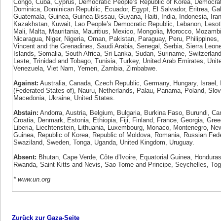
Congo, Cuba, Cyprus, Democratic People’s Republic of Korea, Democrati
Dominica, Dominican Republic, Ecuador, Egypt, El Salvador, Eritrea, 
Guatemala, Guinea, Guinea-Bissau, Guyana, Haiti, India, Indonesia, Iran,
Kazakhstan, Kuwait, Lao People’s Democratic Republic, Lebanon, Lesoth
Mali, Malta, Mauritania, Mauritius, Mexico, Mongolia, Morocco, Mozam
Nicaragua, Niger, Nigeria, Oman, Pakistan, Paraguay, Peru, Philippines, 
Vincent and the Grenadines, Saudi Arabia, Senegal, Serbia, Sierra Leon
Islands, Somalia, South Africa, Sri Lanka, Sudan, Suriname, Switzerland,
Leste, Trinidad and Tobago, Tunisia, Turkey, United Arab Emirates, Unit
Venezuela, Viet Nam, Yemen, Zambia, Zimbabwe.
Against:
Australia, Canada, Czech Republic, Germany, Hungary, Israel, I
(Federated States of), Nauru, Netherlands, Palau, Panama, Poland, Slov
Macedonia, Ukraine, United States.
Abstain:
Andorra, Austria, Belgium, Bulgaria, Burkina Faso, Burundi, C
Croatia, Denmark, Estonia, Ethiopia, Fiji, Finland, France, Georgia, Gre
Liberia, Liechtenstein, Lithuania, Luxembourg, Monaco, Montenegro, N
Guinea, Republic of Korea, Republic of Moldova, Romania, Russian Fed
Swaziland, Sweden, Tonga, Uganda, United Kingdom, Uruguay.
Absent:
Bhutan, Cape Verde, Côte d’Ivoire, Equatorial Guinea, Honduras
Rwanda, Saint Kitts and Nevis, Sao Tome and Principe, Seychelles, Tog
* www.un.org
Zurück zur Gaza-Seite