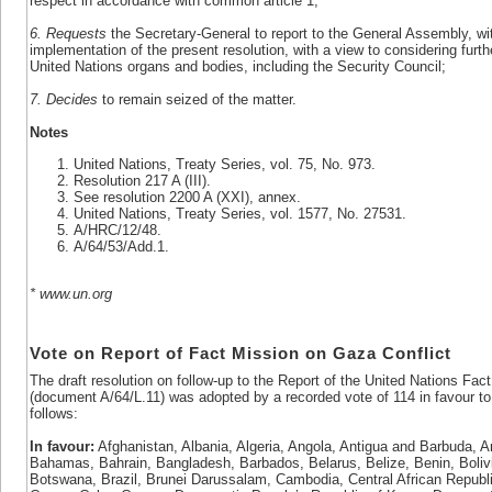
respect in accordance with common article 1;
6. Requests
the Secretary-General to report to the General Assembly, wit
implementation of the present resolution, with a view to considering furth
United Nations organs and bodies, including the Security Council;
7. Decides
to remain seized of the matter.
Notes
United Nations, Treaty Series, vol. 75, No. 973.
Resolution 217 A (III).
See resolution 2200 A (XXI), annex.
United Nations, Treaty Series, vol. 1577, No. 27531.
A/HRC/12/48.
A/64/53/Add.1.
* www.un.org
Vote on Report of Fact Mission on Gaza Conflict
The draft resolution on follow-up to the Report of the United Nations Fac
(document A/64/L.11) was adopted by a recorded vote of 114 in favour to
follows:
In favour:
Afghanistan, Albania, Algeria, Angola, Antigua and Barbuda, A
Bahamas, Bahrain, Bangladesh, Barbados, Belarus, Belize, Benin, Boliv
Botswana, Brazil, Brunei Darussalam, Cambodia, Central African Republ