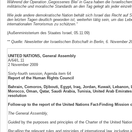
Während der Operation ‚Gegossenes Blei’ in Gaza haben die Israelischen 
militärische und moralische Standards an den Tag gelegt als jeder einzeln
Wie jede andere demokratische Nation behält sich Israel das Recht auf Se
den letzten Tagen deutlich geworden ist, weiterhin tätig sein, um das Le
internationalen Terrorismus zu schützen.“
(Außenministerium des Staates Israel, 05.11.09)
** Quelle: Newsletter der Israelischen Botschaft in Berlin, 6. November 2
UNITED NATIONS, General Assembly
A/64/L.11
2 November 2009
Sixty-fourth session, Agenda item 64
Report of the Human Rights Council
Bahrain, Comoros, Djibouti, Egypt, Iraq, Jordan, Kuwait, Lebanon, 
Morocco, Oman, Qatar, Saudi Arabia, Tunisia, United Arab Emirates
resolution
Follow-up to the report of the United Nations Fact-Finding Mission 
The General Assembly,
Guided
by the purposes and principles of the Charter of the United Natio
Recalling
the relevant rules and principles of international law, includin