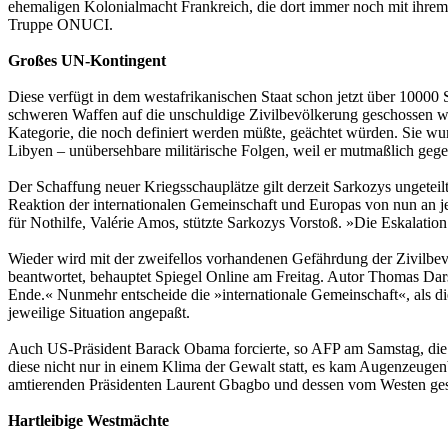
ehemaligen Kolonialmacht Frankreich, die dort immer noch mit ihrem g
Truppe ONUCI.
Großes UN-Kontingent
Diese verfügt in dem westafrikanischen Staat schon jetzt über 1000
schweren Waffen auf die unschuldige Zivilbevölkerung geschossen we
Kategorie, die noch definiert werden müßte, geächtet würden. Sie wu
Libyen – unübersehbare militärische Folgen, weil er mutmaßlich geg
Der Schaffung neuer Kriegsschauplätze gilt derzeit Sarkozys ungeteil
Reaktion der internationalen Gemeinschaft und Europas von nun an j
für Nothilfe, Valérie Amos, stützte Sarkozys Vorstoß. »Die Eskalatio
Wieder wird mit der zweifellos vorhandenen Gefährdung der Zivilbev
beantwortet, behauptet Spiegel Online am Freitag. Autor Thomas Dars
Ende.« Nunmehr entscheide die »internationale Gemeinschaft«, als die
jeweilige Situation angepaßt.
Auch US-Präsident Barack Obama forcierte, so AFP am Samstag, die Ko
diese nicht nur in einem Klima der Gewalt statt, es kam Augenzeug
amtierenden Präsidenten Laurent Gbagbo und dessen vom Westen ges
Hartleibige Westmächte