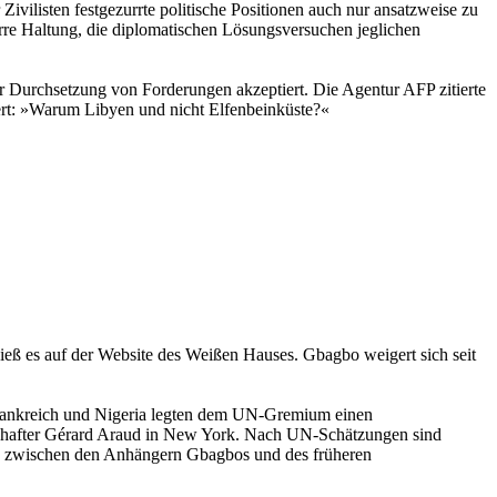
 Zivilisten festgezurrte politische Positionen auch nur ansatzweise zu
arre Haltung, die diplomatischen Lösungsversuchen jeglichen
er Durchsetzung von Forderungen akzeptiert. Die Agentur AFP zitierte
dert: »Warum Libyen und nicht Elfenbeinküste?«
ieß es auf der Website des Weißen Hauses. Gbagbo weigert sich seit
. Frankreich und Nigeria legten dem UN-Gremium einen
otschafter Gérard Araud in New York. Nach UN-Schätzungen sind
gen zwischen den Anhängern Gbagbos und des früheren