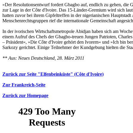
»Der Resolutionsentwurf fordert Gbagbo auf, endlich zu gehen, die Ge
zur Lage in der Côte d'Ivoire. Das 15-Länder-Gremium wird sich la
hatten zuvor bei ihrem Gipfeltreffen in der nigerianischen Hauptstad
Menschenrechtsgruppen rief die internationale Gemeinschaft angesic
In der ivorischen Wirtschaftsmetropole Abidjan haben sich am Wo
einem Aufruf des Chefs der Gbagbo-treuen Jungen Patrioten, Charles 
– Präsident«, »Die Côte d'Ivoire gehört den Ivorern« und »Ich bin be
Sarkozy gerichtet. Einige Teilnehmer der Kundgebung hielten die Staa
** Aus: Neues Deutschland, 28. März 2011
Zurück zur Seite "Elfenbeinküste" (Côte d'Ivoire)
Zur Frankreich-Seite
Zurück zur Homepage