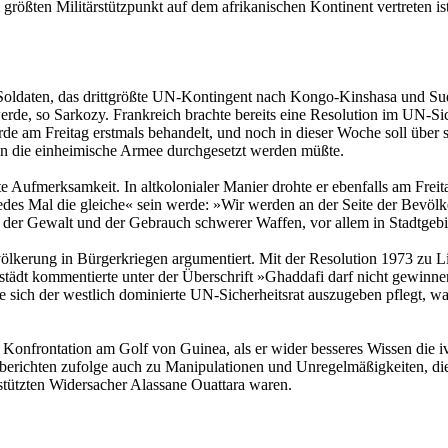
rößten Militärstützpunkt auf dem afrikanischen Kontinent vertreten ist
0 Soldaten, das drittgrößte UN-Kontingent nach Kongo-Kinshasa und Su
rde, so Sarkozy. Frankreich brachte bereits eine Resolution im UN-Si
rde am Freitag erstmals behandelt, und noch in dieser Woche soll über
en die einheimische Armee durchgesetzt werden müßte.
te Aufmerksamkeit. In altkolonialer Manier drohte er ebenfalls am Frei
edes Mal die gleiche« sein werde: »Wir werden an der Seite der Bevöl
n der Gewalt und der Gebrauch schwerer Waffen, vor allem in Stadtgebie
ölkerung in Bürgerkriegen argumentiert. Mit der Resolution 1973 zu Li
tädt kommentierte unter der Überschrift »Ghaddafi darf nicht gewinnen
 sich der westlich dominierte UN-Sicherheitsrat auszugeben pflegt, wa
nfrontation am Golf von Guinea, als er wider besseres Wissen die ivo
enberichten zufolge auch zu Manipulationen und Unregelmäßigkeiten,
tützten Widersacher Alassane Ouattara waren.