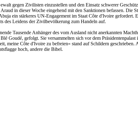
walt gegen Zivilisten einzustellen und den Einsatz schwerer Geschütze
ut Araud in dieser Woche eingehend mit den Sanktionen befassen. Die
t Abuja ein stärkeres UN-Engagement im Staat Côte d'Ivoire gefordert. 
hts des Leidens der Zivilbevölkerung zum Handeln auf.
chenende Tausende Anhänger des vom Ausland nicht anerkannten Mach
Blé Goudé, gefolgt. Sie versammelten sich vor dem Präsidentenpalast 
reit, meine Côte d'Ivoire zu befreien« stand auf Schildern geschriebe
tsflagge hoch, andere die Bibel.