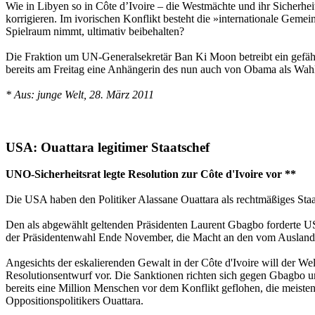
Wie in Libyen so in Côte d’Ivoire – die Westmächte und ihr Sicherheits
korrigieren. Im ivorischen Konflikt besteht die »internationale Geme
Spielraum nimmt, ultimativ beibehalten?
Die Fraktion um UN-Generalsekretär Ban Ki Moon betreibt ein gefährl
bereits am Freitag eine Anhängerin des nun auch von Obama als Wahls
* Aus: junge Welt, 28. März 2011
USA: Ouattara legitimer Staatschef
UNO-Sicherheitsrat legte Resolution zur Côte d'Ivoire vor **
Die USA haben den Politiker Alassane Ouattara als rechtmäßiges Staa
Den als abgewählt geltenden Präsidenten Laurent Gbagbo forderte US-
der Präsidentenwahl Ende November, die Macht an den vom Ausland a
Angesichts der eskalierenden Gewalt in der Côte d'Ivoire will der 
Resolutionsentwurf vor. Die Sanktionen richten sich gegen Gbagbo u
bereits eine Million Menschen vor dem Konflikt geflohen, die meist
Oppositionspolitikers Ouattara.