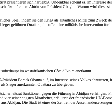
rat präsentieren sich hartleibig. Undenkbar scheint es, im Interesse der
inschaft« auf einem Abtritt von Präsident Gbagbo. Warum wird diese st
iches Spiel, indem sie den Krieg als alltägliches Mittel zum Zweck d
ieger geführten Ouattara, die offen eine militärische Intervention for
tsoberhaupt im westafrikanischen Côte d'Ivoire anerkannt.
Präsident Barack Obama auf, im Interesse seines Volkes abzutreten, h
ls Sieger anerkannten Ouattara zu übergeben.
Weltsicherheitsrat Sanktionen gegen die Führung in Abidjan verhängen
nd vier seiner engsten Mitarbeiter, erläuterte der französische UN-B
en aus Abidjan. Die Stadt ist eines der Zentren der Auseinandersetzun