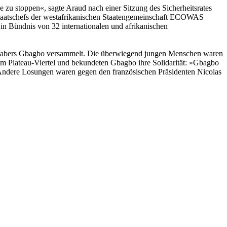
 zu stoppen«, sagte Araud nach einer Sitzung des Sicherheitsrates
 Staatschefs der westafrikanischen Staatengemeinschaft ECOWAS
Ein Bündnis von 32 internationalen und afrikanischen
thabers Gbagbo versammelt. Die überwiegend jungen Menschen waren
im Plateau-Viertel und bekundeten Gbagbo ihre Solidarität: »Gbagbo
n. Andere Losungen waren gegen den französischen Präsidenten Nicolas