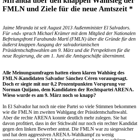
Miranda über den knappen Wahlsieg der
FMLN und Ziele für die neue Amtszeit *
Jaime Miranda ist seit August 2013 Außenminister El Salvadors.
Für »nd« sprach Michael Krämer mit dem Mitglied der Nationalen
Befreiungsfront Farabundo Martí (FMLN) über die Gründe für den
äußerst knappen Ausgang der salvadorianischen
Präsidentschaftswahlen am 9. März und die Perspektiven für die
neue Regierung, die am 1. Juni die Amtsgeschäfte übernimmt.
Alle Meinungsumfragen hatten einen klaren Wahlsieg des
FMLN-Kandidaten Salvador Sánchez Céren vorausgesagt.
Doch er siegte mit nur 0,2 Prozentpunkten Vorsprung vor
Norman Quijano, dem Kandidaten der Rechtspartei ARENA.
Wieso wurde es am 9. März noch so knapp?
In El Salvador hat noch nie eine Partei so viele Stimmen bekommen
wie die FMLN im zweiten Wahlgang der Präsidentschaftswahl.
Aber die rechte ARENA konnte deutlich mehr zulegen. Sie hat
davon profitiert, dass in der Stichwahl nur noch ein rechter Kandidat
gegen den linken Bewerber antrat. Die FMLN war zu siegessicher
und hat dem aggressiven ARENA-Wahlkampf zu wenig