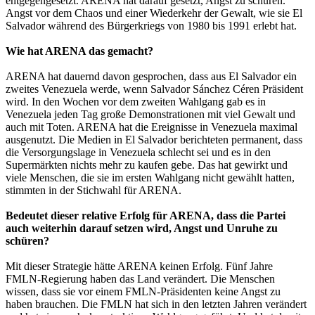
entgegengesetzt. ARENA hat darauf gesetzt, Angst zu schüren.
Angst vor dem Chaos und einer Wiederkehr der Gewalt, wie sie El
Salvador während des Bürgerkriegs von 1980 bis 1991 erlebt hat.
Wie hat ARENA das gemacht?
ARENA hat dauernd davon gesprochen, dass aus El Salvador ein
zweites Venezuela werde, wenn Salvador Sánchez Céren Präsident
wird. In den Wochen vor dem zweiten Wahlgang gab es in
Venezuela jeden Tag große Demonstrationen mit viel Gewalt und
auch mit Toten. ARENA hat die Ereignisse in Venezuela maximal
ausgenutzt. Die Medien in El Salvador berichteten permanent, dass
die Versorgungslage in Venezuela schlecht sei und es in den
Supermärkten nichts mehr zu kaufen gebe. Das hat gewirkt und
viele Menschen, die sie im ersten Wahlgang nicht gewählt hatten,
stimmten in der Stichwahl für ARENA.
Bedeutet dieser relative Erfolg für ARENA, dass die Partei
auch weiterhin darauf setzen wird, Angst und Unruhe zu
schüren?
Mit dieser Strategie hätte ARENA keinen Erfolg. Fünf Jahre
FMLN-Regierung haben das Land verändert. Die Menschen
wissen, dass sie vor einem FMLN-Präsidenten keine Angst zu
haben brauchen. Die FMLN hat sich in den letzten Jahren verändert