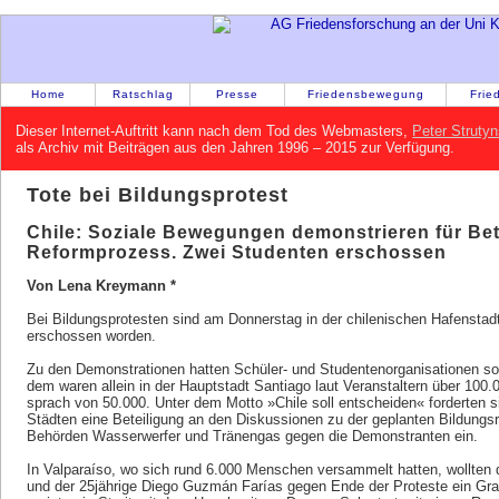
Home
Ratschlag
Presse
Friedensbewegung
Frie
Dieser Internet-Auftritt kann nach dem Tod des Webmasters,
Peter Strutyn
als Archiv mit Beiträgen aus den Jahren 1996 – 2015 zur Verfügung.
Tote bei Bildungsprotest
Chile: Soziale Bewegungen demonstrieren für Bet
Reformprozess. Zwei Studenten erschossen
Von Lena Kreymann *
Bei Bildungsprotesten sind am Donnerstag in der chilenischen Hafenstad
erschossen worden.
Zu den Demonstrationen hatten Schüler- und Studentenorganisationen so
dem waren allein in der Hauptstadt Santiago laut Veranstaltern über 100.
sprach von 50.000. Unter dem Motto »Chile soll entscheiden« forderten si
Städten eine Beteiligung an den Diskussionen zu der geplanten Bildungsr
Behörden Wasserwerfer und Tränengas gegen die Demonstranten ein.
In Valparaíso, wo sich rund 6.000 Menschen versammelt hatten, wollten 
und der 25jährige Diego Guzmán Farías gegen Ende der Proteste ein Graf