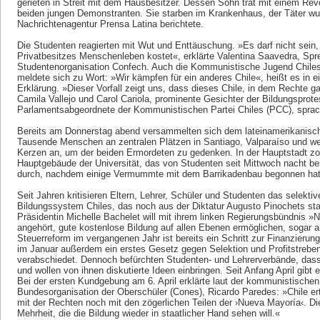
gerieten in Streit mit dem Hausbesitzer. Dessen Sohn trat mit einem Rev
beiden jungen Demonstranten. Sie starben im Krankenhaus, der Täter w
Nachrichtenagentur Prensa Latina berichtete.
Die Studenten reagierten mit Wut und Enttäuschung. »Es darf nicht sein,
Privatbesitzes Menschenleben kostet«, erklärte Valentina Saavedra, Spr
Studentenorganisation Confech. Auch die Kommunistische Jugend Chiles
meldete sich zu Wort: »Wir kämpfen für ein anderes Chile«, heißt es in ein
Erklärung. »Dieser Vorfall zeigt uns, dass dieses Chile, in dem Rechte gara
Camila Vallejo und Carol Cariola, prominente Gesichter der Bildungsprot
Parlamentsabgeordnete der Kommunistischen Partei Chiles (PCC), sprach
Bereits am Donnerstag abend versammelten sich dem lateinamerikanisc
Tausende Menschen an zentralen Plätzen in Santiago, Valparaíso und wei
Kerzen an, um der beiden Ermordeten zu gedenken. In der Hauptstadt zo
Hauptgebäude der Universität, das von Studenten seit Mittwoch nacht beset
durch, nachdem einige Vermummte mit dem Barrikadenbau begonnen hatte
Seit Jahren kritisieren Eltern, Lehrer, Schüler und Studenten das selektive
Bildungssystem Chiles, das noch aus der Diktatur Augusto Pinochets st
Präsidentin Michelle Bachelet will mit ihrem linken Regierungsbündnis
angehört, gute kostenlose Bildung auf allen Ebenen ermöglichen, sogar an
Steuerreform im vergangenen Jahr ist bereits ein Schritt zur Finanzieru
im Januar außerdem ein erstes Gesetz gegen Selektion und Profitstreben 
verabschiedet. Dennoch befürchten Studenten- und Lehrerverbände, dass
und wollen von ihnen diskutierte Ideen einbringen. Seit Anfang April gibt
Bei der ersten Kundgebung am 6. April erklärte laut der kommunistischen
Bundesorganisation der Oberschüler (Cones), Ricardo Paredes: »Chile e
mit der Rechten noch mit den zögerlichen Teilen der ›Nueva Mayoría‹. Di
Mehrheit, die die Bildung wieder in staatlicher Hand sehen will.«