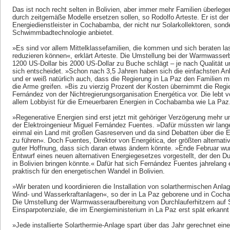
Das ist noch recht selten in Bolivien, aber immer mehr Familien überlegen
durch zeitgemäße Modelle ersetzen sollen, so Rodolfo Arteste. Er ist de
Energiedienstleister in Cochabamba, der nicht nur Solarkollektoren, son
Schwimmbadtechnologie anbietet.
»Es sind vor allem Mittelklassefamilien, die kommen und sich beraten la
reduzieren können«, erklärt Arteste. Die Umstellung bei der Warmwasserbe
1200 US-Dollar bis 2000 US-Dollar zu Buche schlägt – je nach Qualität u
sich entscheidet. »Schon nach 3,5 Jahren haben sich die einfachsten Anl
und er weiß natürlich auch, dass die Regierung in La Paz den Familien m
die Arme greifen. »Bis zu vierzig Prozent der Kosten übernimmt die Reg
Fernández von der Nichtregierungsorganisation Energética vor. Die lebt v
allem Lobbyist für die Erneuerbaren Energien in Cochabamba wie La Paz
»Regenerative Energien sind erst jetzt mit gehöriger Verzögerung mehr un
der Elektroingenieur Miguel Fernández Fuentes. »Dafür müssten wir lange
einmal ein Land mit großen Gasreserven und da sind Debatten über die 
zu führen«. Doch Fuentes, Direktor von Energética, der größten alternati
guter Hoffnung, dass sich daran etwas ändern könnte. »Ende Februar wu
Entwurf eines neuen alternativen Energiegesetzes vorgestellt, der den Du
in Bolivien bringen könnte.« Dafür hat sich Fernández Fuentes jahrelang 
praktisch für den energetischen Wandel in Bolivien.
»Wir beraten und koordinieren die Installation von solarthermischen Anla
Wind- und Wasserkraftanlagen«, so der in La Paz geborene und in Coc
Die Umstellung der Warmwasseraufbereitung von Durchlauferhitzern auf S
Einsparpotenziale, die im Energieministerium in La Paz erst spät erkannt
»Jede installierte Solarthermie-Anlage spart über das Jahr gerechnet ei