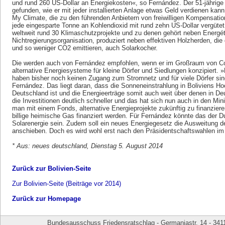
und rund 260 US-Dollar an Energiekosten«, so Fernández. Der 51-jährige
gefunden, wie er mit jeder installierten Anlage etwas Geld verdienen kan
My Climate, die zu den führenden Anbietern von freiwilligen Kompensat
jede eingesparte Tonne an Kohlendioxid mit rund zehn US-Dollar vergütet.
weltweit rund 30 Klimaschutzprojekte und zu denen gehört neben Energét
Nichtregierungsorganisation, produziert neben effektiven Holzherden, die
und so weniger CO2 emittieren, auch Solarkocher.
Die werden auch von Fernández empfohlen, wenn er im Großraum von C
alternative Energiesysteme für kleine Dörfer und Siedlungen konzipiert. 
haben bisher noch keinen Zugang zum Stromnetz und für viele Dörfer sin
Fernández. Das liegt daran, dass die Sonneneinstrahlung in Boliviens Hoc
Deutschland ist und die Energieerträge somit auch weit über denen in De
die Investitionen deutlich schneller und das hat sich nun auch in den Mi
man mit einem Fonds, alternative Energieprojekte zukünftig zu finanzieren
billige heimische Gas finanziert werden. Für Fernández könnte das der D
Solarenergie sein. Zudem soll ein neues Energiegesetz die Ausweitung d
anschieben. Doch es wird wohl erst nach den Präsidentschaftswahlen i
* Aus: neues deutschland, Dienstag 5. August 2014
Zurück zur Bolivien-Seite
Zur Bolivien-Seite (Beiträge vor 2014)
Zurück zur Homepage
Bundesausschuss Friedensratschlag - Germaniastr. 14 - 341