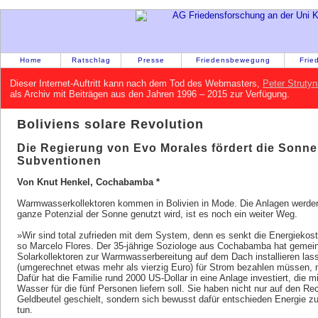
Home
Ratschlag
Presse
Friedensbewegung
Frie
Dieser Internet-Auftritt kann nach dem Tod des Webmasters,
Peter Strutyn
als Archiv mit Beiträgen aus den Jahren 1996 – 2015 zur Verfügung.
Boliviens solare Revolution
Die Regierung von Evo Morales fördert die Sonn
Subventionen
Von Knut Henkel, Cochabamba *
Warmwasserkollektoren kommen in Bolivien in Mode. Die Anlagen werden
ganze Potenzial der Sonne genutzt wird, ist es noch ein weiter Weg.
»Wir sind total zufrieden mit dem System, denn es senkt die Energiekost
so Marcelo Flores. Der 35-jährige Soziologe aus Cochabamba hat gemei
Solarkollektoren zur Warmwasserbereitung auf dem Dach installieren las
(umgerechnet etwas mehr als vierzig Euro) für Strom bezahlen müssen, 
Dafür hat die Familie rund 2000 US-Dollar in eine Anlage investiert, die
Wasser für die fünf Personen liefern soll. Sie haben nicht nur auf den R
Geldbeutel geschielt, sondern sich bewusst dafür entschieden Energie z
tun.