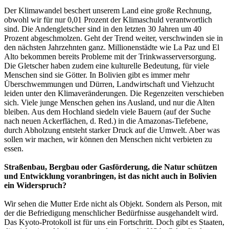
Der Klimawandel beschert unserem Land eine große Rechnung,
obwohl wir für nur 0,01 Prozent der Klimaschuld verantwortlich
sind. Die Andengletscher sind in den letzten 30 Jahren um 40
Prozent abgeschmolzen. Geht der Trend weiter, verschwinden sie in
den nächsten Jahrzehnten ganz. Millionenstädte wie La Paz und El
Alto bekommen bereits Probleme mit der Trinkwasserversorgung.
Die Gletscher haben zudem eine kulturelle Bedeutung, für viele
Menschen sind sie Götter. In Bolivien gibt es immer mehr
Überschwemmungen und Dürren, Landwirtschaft und Viehzucht
leiden unter den Klimaveränderungen. Die Regenzeiten verschieben
sich. Viele junge Menschen gehen ins Ausland, und nur die Alten
bleiben. Aus dem Hochland siedeln viele Bauern (auf der Suche
nach neuen Ackerflächen, d. Red.) in die Amazonas-Tiefebene,
durch Abholzung entsteht starker Druck auf die Umwelt. Aber was
sollen wir machen, wir können den Menschen nicht verbieten zu
essen.
Straßenbau, Bergbau oder Gasförderung, die Natur schützen
und Entwicklung voranbringen, ist das nicht auch in Bolivien
ein Widerspruch?
Wir sehen die Mutter Erde nicht als Objekt. Sondern als Person, mit
der die Befriedigung menschlicher Bedürfnisse ausgehandelt wird.
Das Kyoto-Protokoll ist für uns ein Fortschritt. Doch gibt es Staaten,