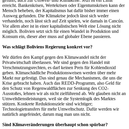
geführt, auch zur Umwelt- und Klimakrise. Jetzt ist ein Limit
erreicht. Bankenkrisen, Wertekrisen oder Eigentumskrisen kann der
Mensch beheben, der Kapitalismus hat dafür bisher immer einen
Ausweg gefunden. Die Klimakrise jedoch lässt sich weder
verhandeln, noch lässt sich auf Zeit spielen, wie damals in Cancún.
Vor allem aber ist in einer kapitalistischen Welt eine Lösung nicht
möglich. Bolivien setzt sich für einen Wandel in Produktion und
Konsum ein, dieser aber muss auf globaler Ebene passieren.
Was schlägt Boliviens Regierung konkret vor?
Wir dürfen den Kampf gegen den Klimawandel nicht der
Privatwirtschaft überlassen. Wir sind gegen den Handel mit
Verschmutzungsrechten, es darf keinen Preis für Kohlendioxid
geben. Klimaschädliche Produktionsweisen werden über mehr
Markt nur gefestigt. Das sind genau die Mechanismen, die uns die
Krise gebracht haben. Auch das REDD-Programm, also Geld für
den Schutz von Regenwaldflächen zur Senkung des CO2-
Ausstoßes, lehnen wir als nicht zielführend ab. Wir glauben nicht an
Umweltdienstleistungen, weil sie die Systemlogik des Marktes
stützen. Konkrete Reduktionsziele sind wichtiger;
Technologietransfers für mehr Umweltschutz. Dafür werden wir
natürlich angefeindet, darum mag man uns nicht.
Sind Klimaveränderungen überhaupt schon spürbar?