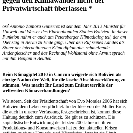
gegen den Klimawandel nicht der
Privatwirtschaft überlassen *
osé Antonio Zamora Gutierrez ist seit dem Jahr 2012 Minister für
Umwelt und Wasser des Plurinationalen Staates Bolivien. In dieser
Funktion nahm er auch am Petersberger Klimadialog teil, der am
Dienstag in Berlin zu Ende ging. Über den Ruf seines Landes als
Störer der internationalen Klimadiplomatie, schmelzende
Andengletscher und das Recht auf Wohlstand ohne Armut sprach
mit ihm Benjamin Beutler.
Beim Klimagipfel 2010 in Cancún weigerte sich Bolivien als
einzige Nation der Welt, für die lasche Abschlusserklärung zu
stimmen. Was macht Ihr Land zum Enfant terrible der
weltweiten Klimaverhandlungen?
Wir stören. Seit der Präsidentschaft von Evo Morales 2006 hat sich
Bolivien dem Leben verpflichtet. In der Idee von der Mutter Erde,
die auch in unserer Verfassung festgeschrieben ist, kommt diese
Haltung deutlich zum Ausdruck. Sie gilt es zu schützen. Die
kapitalistische Entwicklung der letzten 200 Jahre mit ihren
Produktions- und Konsumweisen hat zu den aktuellen Krisen