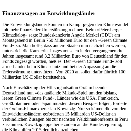
Finanzzusagen an Entwicklungsländer
Die Entwicklungsländer können im Kampf gegen den Klimawandel
mit mehr finanzieller Unterstützung rechnen. Beim »Petersberger
Klimadialog« sagte Bundeskanzlerin Angela Merkel (CDU) am
Montagabend in Berlin 750 Millionen Euro für den »Green Climate
Fund« zu. Man hoffe, dass andere Staaten nun nachziehen werden,
unterstrich die Kanzlerin. Insgesamt seien in den vergangenen drei
Jahren insgesamt rund 3,2 Milliarden Euro von Deutschland für den
Fonds zugesagt worden, hieß es. Der »Green Climate Fund« soll
arme Länder beim Klimaschutz und bei der Anpassung an die
Erderwärmung unterstützen. Von 2020 an sollen dafür jährlich 100
Milliarden US-Dollar bereitstehen.
Nach Einschätzung der Hilfsorganisation Oxfam beendet
Deutschland nun »das quälende Mikado-Spiel um den bislang
leeren Green Climate Fund«. Länder wie die USA, Frankreich,
Großbritannien oder Japan müssten diesem Beispiel folgen, forderte
der Oxfam-Klimaexperte Jan Kowalzig. Nur so kämen die von den
Entwicklungsländern geforderten 15 Milliarden US-Dollar an
verbindlichen Zusagen bis zur nächsten Weltklimakonferenz in Peru
zusammen. Kowalzig appellierte zudem an die Bundesregierung,
die Klimahilfen 2015 deutlich anzuheben.