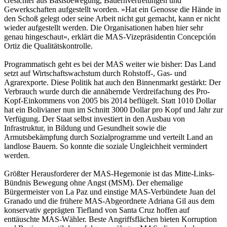
Gesichter aus Basisbewegung, Bauernvertretungen und
Gewerkschaften aufgestellt worden. »Hat ein Genosse die Hände in
den Schoß gelegt oder seine Arbeit nicht gut gemacht, kann er nicht
wieder aufgestellt werden. Die Organisationen haben hier sehr
genau hingeschaut«, erklärt die MAS-Vizepräsidentin Concepción
Ortiz die Qualitätskontrolle.
Programmatisch geht es bei der MAS weiter wie bisher: Das Land
setzt auf Wirtschaftswachstum durch Rohstoff-, Gas- und
Agrarexporte. Diese Politik hat auch den Binnenmarkt gestärkt: Der
Verbrauch wurde durch die annähernde Verdreifachung des Pro-
Kopf-Einkommens von 2005 bis 2014 beflügelt. Statt 1010 Dollar
hat ein Bolivianer nun im Schnitt 3000 Dollar pro Kopf und Jahr zur
Verfügung. Der Staat selbst investiert in den Ausbau von
Infrastruktur, in Bildung und Gesundheit sowie die
Armutsbekämpfung durch Sozialprogramme und verteilt Land an
landlose Bauern. So konnte die soziale Ungleichheit vermindert
werden.
Größter Herausforderer der MAS-Hegemonie ist das Mitte-Links-
Bündnis Bewegung ohne Angst (MSM). Der ehemalige
Bürgermeister von La Paz und einstige MAS-Verbündete Juan del
Granado und die frühere MAS-Abgeordnete Adriana Gil aus dem
konservativ geprägten Tiefland von Santa Cruz hoffen auf
enttäuschte MAS-Wähler. Beste Angriffsflächen bieten Korruption