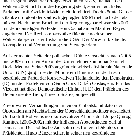
und Regierungsstil der erfolgsverwöhnten MAS, die nach den
Wahlen 2009 nicht nur die Regierung stellt, sondern auch das
Parlament mit Zweidrittel-Mehrheit dominiert. Doch könnte Gil der
Glaubwürdigkeit der städtisch geprägten MSM mehr schaden als
nützen. Nach ihrem Bruch mit der Regierungspartei war sie 2009
mit dem damaligen Präfekten von Cochabamba Manfred Reyes
angetreten. Der Rechtskonservative flüchtete nach seiner
Wahlschlappe vor der Justiz in die USA. Der Vorwurf bis heute:
Korruption und Veruntreuung von Steuergeldern.
Auf der rechten Seite der politischen Bühne versucht es nach 2005
und 2009 im dritten Anlauf der Unternehmensmillionär Samuel
Doria Medina. Seine 2003 gegründete wirtschaftsliberale Nationale
Union (UN) ging in letzter Minute ein Bündnis mit der frisch
gegründeten Partei der konservativen Tieflandelite, den Demokraten
(D) um den Präfekten von Santa Cruz, Rubén Costas, ein. Für das
Vizeamt hat diese Demokratische Einheit (UD) den Präfekten des
Departamentos Beni, Ernesto Suárez, aufgestellt.
Zuvor waren Verhandlungen um einen Einheitskandidaten der
Opposition am Machtwillen der Oberschichtenpolitiker gescheitert.
Und so tritt Boliviens neo-konservativer Altpräsident Jorge Quiroga
Ramírez (2000-2002) mit der indigenen Abgeordneten Yarhui
Tomasa an. Der politische Ziehsohn des früheren Diktators und
Präsidenten Hugo Bánzer schart in seiner neu gegründeten