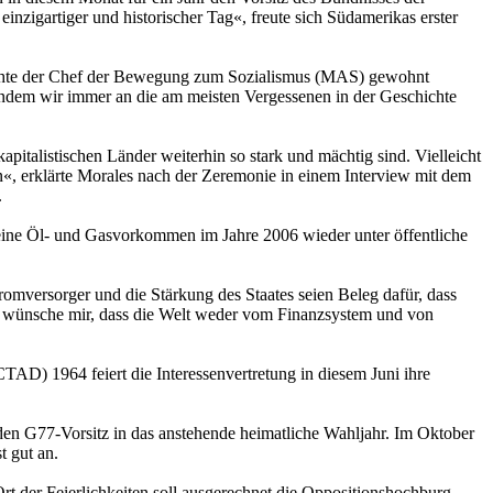
nzigartiger und historischer Tag«, freute sich Südamerikas erster
achte der Chef der Bewegung zum Sozialismus (MAS) gewohnt
indem wir immer an die am meisten Vergessenen in der Geschichte
pitalistischen Länder weiterhin so stark und mächtig sind. Vielleicht
n«, erklärte Morales nach der Zeremonie in einem Interview mit dem
.
 seine Öl- und Gasvorkommen im Jahre 2006 wieder unter öffentliche
omversorger und die Stärkung des Staates seien Beleg dafür, dass
ch wünsche mir, dass die Welt weder vom Finanzsystem und von
AD) 1964 feiert die Interessenvertretung in diesem Juni ihre
 den G77-Vorsitz in das anstehende heimatliche Wahljahr. Im Oktober
 gut an.
rt der Feierlichkeiten soll ausgerechnet die Oppositionshochburg