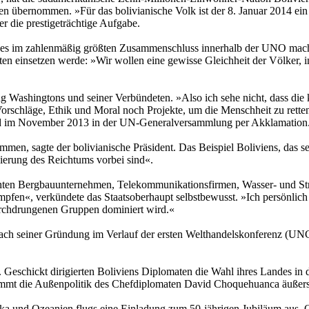
 übernommen. »Für das bolivianische Volk ist der 8. Januar 2014 ein ei
 die prestigeträchtige Aufgabe.
sitzes im zahlenmäßig größten Zusammenschluss innerhalb der UNO m
n einsetzen werde: »Wir wollen eine gewisse Gleichheit der Völker, 
 Washingtons und seiner Verbündeten. »Also ich sehe nicht, dass die ka
orschläge, Ethik und Moral noch Projekte, um die Menschheit zu rette
nd im November 2013 in der UN-Generalversammlung per Akklamation
ommen, sagte der bolivianische Präsident. Das Beispiel Boliviens, das
sierung des Reichtums vorbei sind«.
ichten Bergbauunternehmen, Telekommunikationsfirmen, Wasser- und Str
mpfen«, verkündete das Staatsoberhaupt selbstbewusst. »Ich persönli
durchdrungenen Gruppen dominiert wird.«
ach seiner Gründung im Verlauf der ersten Welthandelskonferenz (UNCT
. Geschickt dirigierten Boliviens Diplomaten die Wahl ihres Landes in
mmt die Außenpolitik des Chefdiplomaten David Choquehuanca äußerst
ika und Ozeanien flugs eine Einladung zum 50-jährigen Jubiläum aus. O