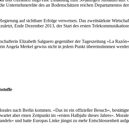
 die Unternehmerelite des an Bodenschätzen reichen Departamentos den
egierung auf sichtbare Erfolge verweisen. Das zweitstärkste Wirtschaf
uletzt, Ende Dezember 2013, der Start des ersten Telekommunikationssat
otschafterin Elizabeth Salguero gegenüber der Tageszeitung »La Razó
erin Angela Merkel gewiss nicht in jedem Punkt übereinstimmen werde
hstoffe
rales nach Berlin kommen. »Das ist ein offizieller Besuch«, bestätigte 
artet aber einen Zeitpunkt im »ersten Halbjahr dieses Jahres«. Morale
andels« und hatte Europas Linke jüngst zu mehr Entschlossenheit aufge