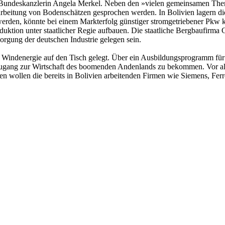
 Bundeskanzlerin Angela Merkel. Neben den »vielen gemeinsamen Them
rverarbeitung von Bodenschätzen gesprochen werden. In Bolivien lagern
t werden, könnte bei einem Markterfolg günstiger stromgetriebener Pk
roduktion unter staatlicher Regie aufbauen. Die staatliche Bergbaufirm
orgung der deutschen Industrie gelegen sein.
Windenergie auf den Tisch gelegt. Über ein Ausbildungsprogramm für bo
 Zugang zur Wirtschaft des boomenden Andenlands zu bekommen. Vor al
en wollen die bereits in Bolivien arbeitenden Firmen wie Siemens, Fer