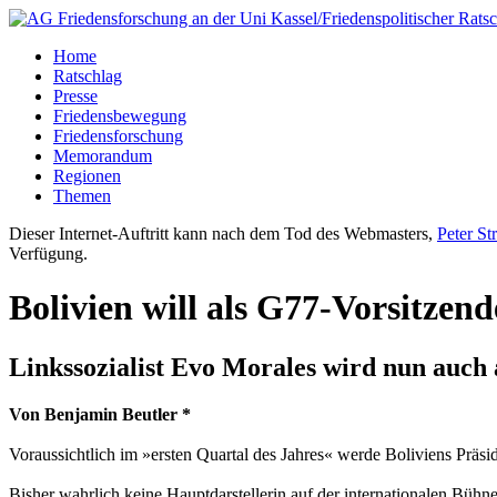
Home
Ratschlag
Presse
Friedensbewegung
Friedensforschung
Memorandum
Regionen
Themen
Dieser Internet-Auftritt kann nach dem Tod des Webmasters,
Peter St
Verfügung.
Bolivien will als G77-Vorsitzen
Linkssozialist Evo Morales wird nun auch 
Von Benjamin Beutler *
Voraussichtlich im »ersten Quartal des Jahres« werde Boliviens Präsi
Bisher wahrlich keine Hauptdarstellerin auf der internationalen Büh