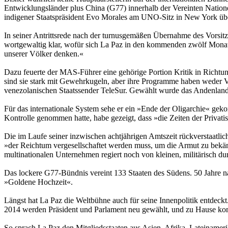
Entwicklungsländer plus China (G77) innerhalb der Vereinten Nationen
indigener Staatspräsident Evo Morales am UNO-Sitz in New York über
In seiner Antrittsrede nach der turnusgemäßen Übernahme des Vor
wortgewaltig klar, wofür sich La Paz in den kommenden zwölf Monate
unserer Völker denken.«
Dazu feuerte der MAS-Führer eine gehörige Portion Kritik in Richtung
sind sie stark mit Gewehrkugeln, aber ihre Programme haben weder V
venezolanischen Staatssender TeleSur. Gewählt wurde das Andenla
Für das internationale System sehe er ein »Ende der Oligarchie« gek
Kontrolle genommen hatte, habe gezeigt, dass »die Zeiten der Privati
Die im Laufe seiner inzwischen achtjährigen Amtszeit rückverstaatl
»der Reichtum vergesellschaftet werden muss, um die Armut zu bekä
multinationalen Unternehmen regiert noch von kleinen, militärisch 
Das lockere G77-Bündnis vereint 133 Staaten des Südens. 50 Jahre n
»Goldene Hochzeit«.
Längst hat La Paz die Weltbühne auch für seine Innenpolitik entdeckt
2014 werden Präsident und Parlament neu gewählt, und zu Hause ko
So sprach La Paz den Mitgliedsstaaten aus Asien, Afrika, Lateinamer