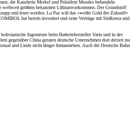
en, die Kanzlerin Merkel und Präsident Morales behandeln
 die weltweit größten bekannten Lithiumvorkommen. Der Grundstoff
w knapp und teuer werden. La Paz will das »weiße Gold der Zukunft«
a COMIBOL hat bereits investiert und erste Verträge mit Südkorea und
livianische Ingenieure beim Batteriehersteller Varta und in der
lem gegenüber China geraten deutsche Unternehmen dort derzeit ins
rostaal und Linde nicht länger hintanstehen. Auch die Deutsche Bahn