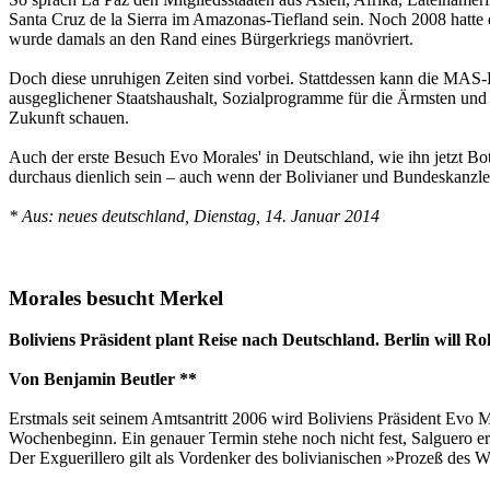
Santa Cruz de la Sierra im Amazonas-Tiefland sein. Noch 2008 hatte
wurde damals an den Rand eines Bürgerkriegs manövriert.
Doch diese unruhigen Zeiten sind vorbei. Stattdessen kann die MAS-R
ausgeglichener Staatshaushalt, Sozialprogramme für die Ärmsten und z
Zukunft schauen.
Auch der erste Besuch Evo Morales' in Deutschland, wie ihn jetzt B
durchaus dienlich sein – auch wenn der Bolivianer und Bundeskanzl
* Aus: neues deutschland, Dienstag, 14. Januar 2014
Morales besucht Merkel
Boliviens Präsident plant Reise nach Deutschland. Berlin will Ro
Von Benjamin Beutler **
Erstmals seit seinem Amtsantritt 2006 wird Boliviens Präsident Evo Mo
Wochenbeginn. Ein genauer Termin stehe noch nicht fest, Salguero erw
Der Exguerillero gilt als Vordenker des bolivianischen »Prozeß des W