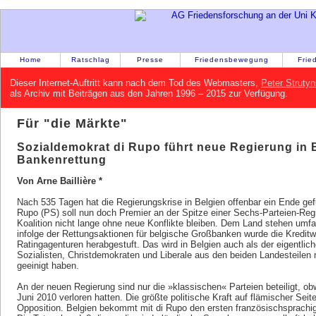
Home
Ratschlag
Presse
Friedensbewegung
Frie
Dieser Internet-Auftritt kann nach dem Tod des Webmasters,
Peter Strutyn
als Archiv mit Beiträgen aus den Jahren 1996 – 2015 zur Verfügung.
Für "die Märkte"
Sozialdemokrat di Rupo führt neue Regierung in B
Bankenrettung
Von Arne Baillière *
Nach 535 Tagen hat die Regierungskrise in Belgien offenbar ein Ende gef
Rupo (PS) soll nun doch Premier an der Spitze einer Sechs-Parteien-Regi
Koalition nicht lange ohne neue Konflikte bleiben. Dem Land stehen umf
infolge der Rettungsaktionen für belgische Großbanken wurde die Kredit
Ratingagenturen herabgestuft. Das wird in Belgien auch als der eigentli
Sozialisten, Christdemokraten und Liberale aus den beiden Landesteilen 
geeinigt haben.
An der neuen Regierung sind nur die »klassischen« Parteien beteiligt, ob
Juni 2010 verloren hatten. Die größte politische Kraft auf flämischer Seite
Opposition. Belgien bekommt mit di Rupo den ersten französischsprachi