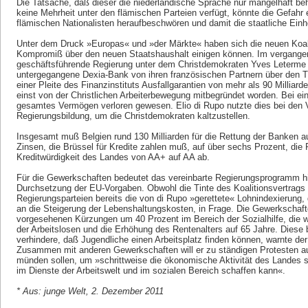
Die Tatsache, daß dieser die niederländische Sprache nur mangelhaft be
keine Mehrheit unter den flämischen Parteien verfügt, könnte die Gefahr e
flämischen Nationalisten heraufbeschwören und damit die staatliche Einh
Unter dem Druck »Europas« und »der Märkte« haben sich die neuen Koali
Kompromiß über den neuen Staatshaushalt einigen können. Im vergangen
geschäftsführende Regierung unter dem Christdemokraten Yves Leterme b
untergegangene Dexia-Bank von ihren französischen Partnern über den Ti
einer Pleite des Finanzinstituts Ausfallgarantien von mehr als 90 Millia
einst von der Christlichen Arbeiterbewegung mitbegründet worden. Bei
gesamtes Vermögen verloren gewesen. Elio di Rupo nutzte dies bei den 
Regierungsbildung, um die Christdemokraten kaltzustellen.
Insgesamt muß Belgien rund 130 Milliarden für die Rettung der Banken a
Zinsen, die Brüssel für Kredite zahlen muß, auf über sechs Prozent, die 
Kreditwürdigkeit des Landes von AA+ auf AA ab.
Für die Gewerkschaften bedeutet das vereinbarte Regierungsprogramm h
Durchsetzung der EU-Vorgaben. Obwohl die Tinte des Koalitionsvertrags ka
Regierungsparteien bereits die von di Rupo »gerettete« Lohnindexierung
an die Steigerung der Lebenshaltungskosten, in Frage. Die Gewerkschaften
vorgesehenen Kürzungen um 40 Prozent im Bereich der Sozialhilfe, die 
der Arbeitslosen und die Erhöhung des Rentenalters auf 65 Jahre. Diese b
verhindere, daß Jugendliche einen Arbeitsplatz finden können, warnte d
Zusammen mit anderen Gewerkschaften will er zu ständigen Protesten auf
münden sollen, um »schrittweise die ökonomische Aktivität des Landes s
im Dienste der Arbeitswelt und im sozialen Bereich schaffen kann«.
* Aus: junge Welt, 2. Dezember 2011