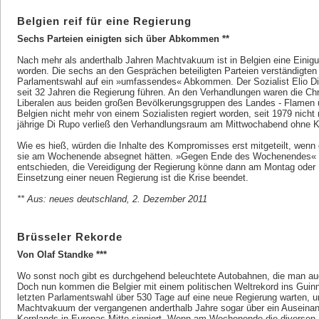
Belgien reif für eine Regierung
Sechs Parteien einigten sich über Abkommen **
Nach mehr als anderthalb Jahren Machtvakuum ist in Belgien eine Einigun
worden. Die sechs an den Gesprächen beteiligten Parteien verständigten
Parlamentswahl auf ein »umfassendes« Abkommen. Der Sozialist Elio Di R
seit 32 Jahren die Regierung führen. An den Verhandlungen waren die Ch
Liberalen aus beiden großen Bevölkerungsgruppen des Landes - Flamen un
Belgien nicht mehr von einem Sozialisten regiert worden, seit 1979 nich
jährige Di Rupo verließ den Verhandlungsraum am Mittwochabend ohne 
Wie es hieß, würden die Inhalte des Kompromisses erst mitgeteilt, wenn d
sie am Wochenende absegnet hätten. »Gegen Ende des Wochenendes« wer
entschieden, die Vereidigung der Regierung könne dann am Montag oder Die
Einsetzung einer neuen Regierung ist die Krise beendet.
** Aus: neues deutschland, 2. Dezember 2011
Brüsseler Rekorde
Von Olaf Standke ***
Wo sonst noch gibt es durchgehend beleuchtete Autobahnen, die man au
Doch nun kommen die Belgier mit einem politischen Weltrekord ins Gui
letzten Parlamentswahl über 530 Tage auf eine neue Regierung warten, 
Machtvakuum der vergangenen anderthalb Jahre sogar über ein Auseinand
Kernlands in Europas Mitte sinniert. Wenn am Wochenende die diversen P