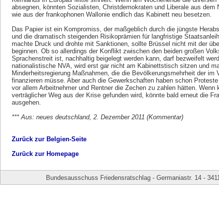
absegnen, könnten Sozialisten, Christdemokraten und Liberale aus dem 
wie aus der frankophonen Wallonie endlich das Kabinett neu besetzen.
Das Papier ist ein Kompromiss, der maßgeblich durch die jüngste Herabst
und die dramatisch steigenden Risikoprämien für langfristige Staatsanlei
machte Druck und drohte mit Sanktionen, sollte Brüssel nicht mit der üb
beginnen. Ob so allerdings der Konflikt zwischen den beiden großen Volk
Sprachenstreit ist, nachhaltig beigelegt werden kann, darf bezweifelt werd
nationalistische NVA, wird erst gar nicht am Kabinettstisch sitzen und 
Minderheitsregierung Maßnahmen, die die Bevölkerungsmehrheit der im 
finanzieren müsse. Aber auch die Gewerkschaften haben schon Proteste
vor allem Arbeitnehmer und Rentner die Zechen zu zahlen hätten. Wenn k
verträglicher Weg aus der Krise gefunden wird, könnte bald erneut die Fra
ausgehen.
*** Aus: neues deutschland, 2. Dezember 2011 (Kommentar)
Zurück zur Belgien-Seite
Zurück zur Homepage
Bundesausschuss Friedensratschlag - Germaniastr. 14 - 341