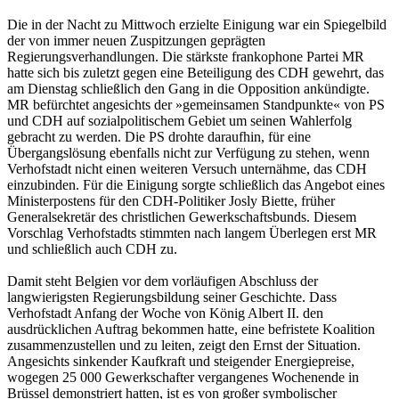
Die in der Nacht zu Mittwoch erzielte Einigung war ein Spiegelbild
der von immer neuen Zuspitzungen geprägten
Regierungsverhandlungen. Die stärkste frankophone Partei MR
hatte sich bis zuletzt gegen eine Beteiligung des CDH gewehrt, das
am Dienstag schließlich den Gang in die Opposition ankündigte.
MR befürchtet angesichts der »gemeinsamen Standpunkte« von PS
und CDH auf sozialpolitischem Gebiet um seinen Wahlerfolg
gebracht zu werden. Die PS drohte daraufhin, für eine
Übergangslösung ebenfalls nicht zur Verfügung zu stehen, wenn
Verhofstadt nicht einen weiteren Versuch unternähme, das CDH
einzubinden. Für die Einigung sorgte schließlich das Angebot eines
Ministerpostens für den CDH-Politiker Josly Biette, früher
Generalsekretär des christlichen Gewerkschaftsbunds. Diesem
Vorschlag Verhofstadts stimmten nach langem Überlegen erst MR
und schließlich auch CDH zu.
Damit steht Belgien vor dem vorläufigen Abschluss der
langwierigsten Regierungsbildung seiner Geschichte. Dass
Verhofstadt Anfang der Woche von König Albert II. den
ausdrücklichen Auftrag bekommen hatte, eine befristete Koalition
zusammenzustellen und zu leiten, zeigt den Ernst der Situation.
Angesichts sinkender Kaufkraft und steigender Energiepreise,
wogegen 25 000 Gewerkschafter vergangenes Wochenende in
Brüssel demonstriert hatten, ist es von großer symbolischer