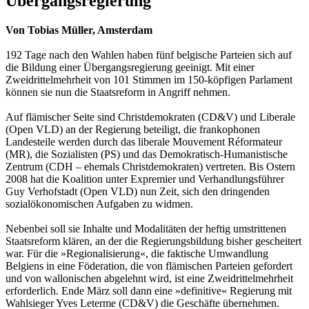
Übergangsregierung
Von Tobias Müller, Amsterdam
192 Tage nach den Wahlen haben fünf belgische Parteien sich auf
die Bildung einer Übergangsregierung geeinigt. Mit einer
Zweidrittelmehrheit von 101 Stimmen im 150-köpfigen Parlament
können sie nun die Staatsreform in Angriff nehmen.
Auf flämischer Seite sind Christdemokraten (CD&V) und Liberale
(Open VLD) an der Regierung beteiligt, die frankophonen
Landesteile werden durch das liberale Mouvement Réformateur
(MR), die Sozialisten (PS) und das Demokratisch-Humanistische
Zentrum (CDH – ehemals Christdemokraten) vertreten. Bis Ostern
2008 hat die Koalition unter Expremier und Verhandlungsführer
Guy Verhofstadt (Open VLD) nun Zeit, sich den dringenden
sozialökonomischen Aufgaben zu widmen.
Nebenbei soll sie Inhalte und Modalitäten der heftig umstrittenen
Staatsreform klären, an der die Regierungsbildung bisher gescheitert
war. Für die »Regionalisierung«, die faktische Umwandlung
Belgiens in eine Föderation, die von flämischen Parteien gefordert
und von wallonischen abgelehnt wird, ist eine Zweidrittelmehrheit
erforderlich. Ende März soll dann eine »definitive« Regierung mit
Wahlsieger Yves Leterme (CD&V) die Geschäfte übernehmen.