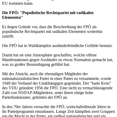
EU kommen kann.
Die FPÖ: "Populistische Rechtspartei mit radikalen
Elementen"
Es liegen Gründe vor, dass die Beschreibung der FPÖ als
populistische Rechtspartei mit radikalen Elementen weiterhin
zutrifft.
Die FPÖ hat in Wahlkämpfen ausländerfeindliche Gefühle benutzt.
Damit hat sie eine Atmosphäre geschaffen, welche offene
Manifestationen gegen Ausländer zu etwas Normalem gemacht hat,
was zu großer Beunruhigung geführt hat.
Mit der Absicht, auch die ehemaligen Mitglieder der
nationalsozialistischen Partei in einer Partei zu versammeln, wurde
1949 der Verband der Unabhängigen gegründet. Der "harte Kern"
des VDU gründete 1956 die FPÖ. Eine nicht zu vernachlässigende
Zahl von NSDAP-Mitgliedern, unter ihnen einige hohe
Parteifunktionäre, gehörten der FPÖ an.
In den 70er Jahren versuchte die FPÖ, wirtschaftsliberale Ideen in
ihr Parteiprogramm einzubauen. Lange Zeit kämpften zwei Gruppen
um die Macht in der Partei, ein radikal nationalistischer und ein