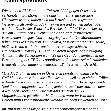
"kontraproduktiv"
Die von den EU-Staaten im Februar 2000 gegen Österreich
verhängten "Sanktionen", die ohnehin mehr symbolischen
Charakter trugen, haben sich nach Ansicht des so genannten
Weisenrats als kontraproduktiv erwiesen und sollten aufgehoben
werden. Das ist der Tenor des Berichts der "drei Weisen" hervor,
der am Freitag, den 8. September 2000, dem französischen
Präsidenten Jacques Chirac vorgelegt wurde. Die Maßnahmen
hätten das Gegenteil von dem bewirkt, was erreicht werden sollte,
hieß es. Kritik wird aber auch an der rechtsgerichteten
Freiheitlichen Partei (FPÖ) geübt, deren Regierungsbeteiligung
Anlass für die Sanktionen war. "Es gibt Gründe, derentwegen die
Beschreibung der FPÖ als populistische Rechtspartei mit radikalen
Elementen noch immer angemessen ist", heißt es im Bericht.
"Die Maßnahmen haben in Österreich bereits nationalistische
Gefühle hervorgerufen, vor allem deshalb, weil sie in einigen Fällen
irrtümlicherweise als gegen die österreichischen Bürger gerichtete
Sanktionen empfunden wurden", lautet ein zentraler Satz aus dem
45-seitigen Dokument. "Die Wirkung der von den 14
Mitgliedstaaten getroffenen Maßnahmen wäre im Fall ihrer
Beibehaltung kontraproduktiv, weshalb sie beendet werden sollten".
Im Juli hatte der Europäische Menschenrechtsgerichtshof den