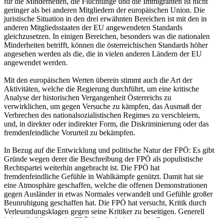
für die Minderheiten, die Flüchtlinge und die Immigranten ist nicht
geringer als bei anderen Mitgliedern der europäischen Union. Die
juristische Situation in den drei erwähnten Bereichen ist mit den in
anderen Mitgliedsstaaten der EU angewendeten Standards
gleichzusetzen. In einigen Bereichen, besonders was die nationalen
Minderheiten betrifft, können die österreichischen Standards höher
angesehen werden als die, die in vielen anderen Ländern der EU
angewendet werden.
Mit den europäischen Werten überein stimmt auch die Art der
Aktivitäten, welche die Regierung durchführt, um eine kritische
Analyse der historischen Vergangenheit Österreichs zu
verwirklichen, um gegen Versuche zu kämpfen, das Ausmaß der
Verbrechen des nationalsozialistischen Regimes zu verschleiern,
und, in direkter oder indirekter Form, die Diskriminierung oder das
fremdenfeindliche Vorurteil zu bekämpfen.
In Bezug auf die Entwicklung und politische Natur der FPÖ: Es gibt
Gründe wegen derer die Beschreibung der FPÖ als populistische
Rechtspartei weiterhin angebracht ist. Die FPÖ hat
fremdenfeindliche Gefühle in Wahlkämpfe genützt. Damit hat sie
eine Atmosphäre geschaffen, welche die offenen Demonstrationen
gegen Ausländer in etwas Normales verwandelt und Gefühle großer
Beunruhigung geschaffen hat. Die FPÖ hat versucht, Kritik durch
Verleumdungsklagen gegen seine Kritiker zu beseitigen. Generell