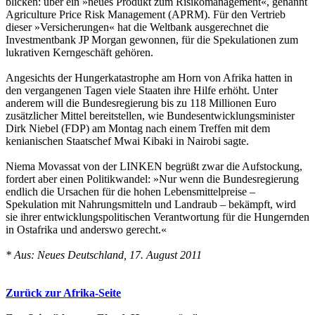
blicken: über ein »neues Produkt zum Risikomanagement«, genannt
Agriculture Price Risk Management (APRM). Für den Vertrieb
dieser »Versicherungen« hat die Weltbank ausgerechnet die
Investmentbank JP Morgan gewonnen, für die Spekulationen zum
lukrativen Kerngeschäft gehören.
Angesichts der Hungerkatastrophe am Horn von Afrika hatten in
den vergangenen Tagen viele Staaten ihre Hilfe erhöht. Unter
anderem will die Bundesregierung bis zu 118 Millionen Euro
zusätzlicher Mittel bereitstellen, wie Bundesentwicklungsminister
Dirk Niebel (FDP) am Montag nach einem Treffen mit dem
kenianischen Staatschef Mwai Kibaki in Nairobi sagte.
Niema Movassat von der LINKEN begrüßt zwar die Aufstockung,
fordert aber einen Politikwandel: »Nur wenn die Bundesregierung
endlich die Ursachen für die hohen Lebensmittelpreise –
Spekulation mit Nahrungsmitteln und Landraub – bekämpft, wird
sie ihrer entwicklungspolitischen Verantwortung für die Hungernden
in Ostafrika und anderswo gerecht.«
* Aus: Neues Deutschland, 17. August 2011
Zurück zur Afrika-Seite