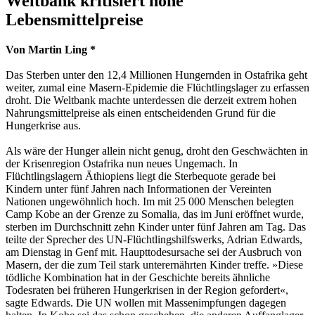
Weltbank kritisiert hohe
Lebensmittelpreise
Von Martin Ling *
Das Sterben unter den 12,4 Millionen Hungernden in Ostafrika geht
weiter, zumal eine Masern-Epidemie die Flüchtlingslager zu erfassen
droht. Die Weltbank machte unterdessen die derzeit extrem hohen
Nahrungsmittelpreise als einen entscheidenden Grund für die
Hungerkrise aus.
Als wäre der Hunger allein nicht genug, droht den Geschwächten in
der Krisenregion Ostafrika nun neues Ungemach. In
Flüchtlingslagern Äthiopiens liegt die Sterbequote gerade bei
Kindern unter fünf Jahren nach Informationen der Vereinten
Nationen ungewöhnlich hoch. Im mit 25 000 Menschen belegten
Camp Kobe an der Grenze zu Somalia, das im Juni eröffnet wurde,
sterben im Durchschnitt zehn Kinder unter fünf Jahren am Tag. Das
teilte der Sprecher des UN-Flüchtlingshilfswerks, Adrian Edwards,
am Dienstag in Genf mit. Haupttodesursache sei der Ausbruch von
Masern, der die zum Teil stark unterernährten Kinder treffe. »Diese
tödliche Kombination hat in der Geschichte bereits ähnliche
Todesraten bei früheren Hungerkrisen in der Region gefordert«,
sagte Edwards. Die UN wollen mit Massenimpfungen dagegen