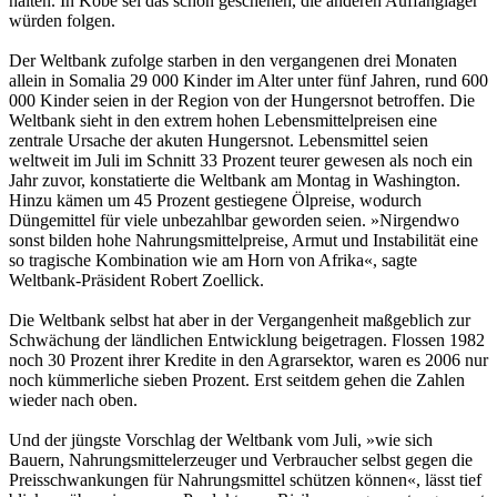
halten. In Kobe sei das schon geschehen, die anderen Auffanglager
würden folgen.
Der Weltbank zufolge starben in den vergangenen drei Monaten
allein in Somalia 29 000 Kinder im Alter unter fünf Jahren, rund 600
000 Kinder seien in der Region von der Hungersnot betroffen. Die
Weltbank sieht in den extrem hohen Lebensmittelpreisen eine
zentrale Ursache der akuten Hungersnot. Lebensmittel seien
weltweit im Juli im Schnitt 33 Prozent teurer gewesen als noch ein
Jahr zuvor, konstatierte die Weltbank am Montag in Washington.
Hinzu kämen um 45 Prozent gestiegene Ölpreise, wodurch
Düngemittel für viele unbezahlbar geworden seien. »Nirgendwo
sonst bilden hohe Nahrungsmittelpreise, Armut und Instabilität eine
so tragische Kombination wie am Horn von Afrika«, sagte
Weltbank-Präsident Robert Zoellick.
Die Weltbank selbst hat aber in der Vergangenheit maßgeblich zur
Schwächung der ländlichen Entwicklung beigetragen. Flossen 1982
noch 30 Prozent ihrer Kredite in den Agrarsektor, waren es 2006 nur
noch kümmerliche sieben Prozent. Erst seitdem gehen die Zahlen
wieder nach oben.
Und der jüngste Vorschlag der Weltbank vom Juli, »wie sich
Bauern, Nahrungsmittelerzeuger und Verbraucher selbst gegen die
Preisschwankungen für Nahrungsmittel schützen können«, lässt tief