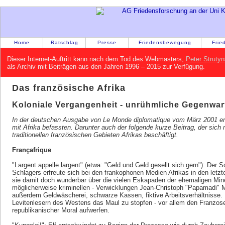
Home
Ratschlag
Presse
Friedensbewegung
Frie
Dieser Internet-Auftritt kann nach dem Tod des Webmasters,
Peter Strutyn
als Archiv mit Beiträgen aus den Jahren 1996 – 2015 zur Verfügung.
Das französische Afrika
Koloniale Vergangenheit - unrühmliche Gegenwar
In der deutschen Ausgabe von Le Monde diplomatique vom März 2001 ersc
mit Afrika befassten. Darunter auch der folgende kurze Beitrag, der sich
traditionellen französischen Gebieten Afrikas beschäftigt.
Françafrique
"Largent appelle largent" (etwa: "Geld und Geld gesellt sich gern"): Der 
Schlagers erfreute sich bei den frankophonen Medien Afrikas in den letz
sie damit doch wunderbar über die vielen Eskapaden der ehemaligen Minera
möglicherweise kriminellen - Verwicklungen Jean-Christoph "Papamadi" Mi
außerdem Geldwäscherei, schwarze Kassen, fiktive Arbeitsverhältnisse. 
Levitenlesern des Westens das Maul zu stopfen - vor allem den Franzose
republikanischer Moral aufwerfen.