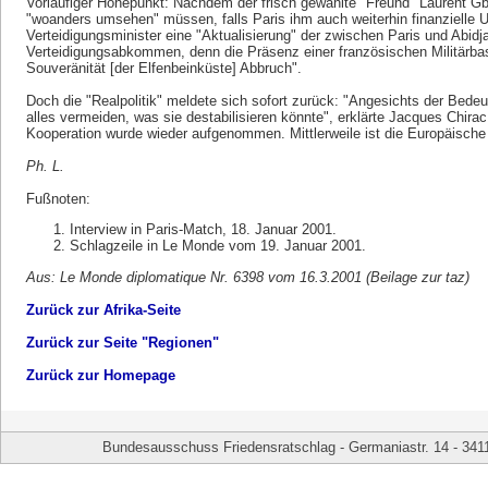
Vorläufiger Höhepunkt: Nachdem der frisch gewählte "Freund" Laurent Gba
"woanders umsehen" müssen, falls Paris ihm auch weiterhin finanzielle U
Verteidigungsminister eine "Aktualisierung" der zwischen Paris und Abid
Verteidigungsabkommen, denn die Präsenz einer französischen Militärbasis
Souveränität [der Elfenbeinküste] Abbruch".
Doch die "Realpolitik" meldete sich sofort zurück: "Angesichts der Bed
alles vermeiden, was sie destabilisieren könnte", erklärte Jacques Chira
Kooperation wurde wieder aufgenommen. Mittlerweile ist die Europäische 
Ph. L.
Fußnoten:
Interview in Paris-Match, 18. Januar 2001.
Schlagzeile in Le Monde vom 19. Januar 2001.
Aus: Le Monde diplomatique Nr. 6398 vom 16.3.2001 (Beilage zur taz)
Zurück zur Afrika-Seite
Zurück zur Seite "Regionen"
Zurück zur Homepage
Bundesausschuss Friedensratschlag - Germaniastr. 14 - 341