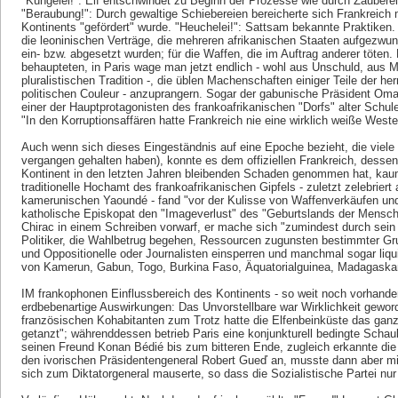
"Kungelei!": Elf entschwindet zu Beginn der Prozesse wie durch Zauberei
"Beraubung!": Durch gewaltige Schiebereien bereicherte sich Frankreich
Kontinents "gefördert" wurde. "Heuchelei!": Sattsam bekannte Praktiken.
die leoninischen Verträge, die mehreren afrikanischen Staaten aufgezwun
ein- bzw. abgesetzt wurden; für die Waffen, die im Auftrag anderer töten. L
behaupteten, in Paris wage man jetzt endlich - wohl aus Unschuld, aus 
pluralistischen Tradition -, die üblen Machenschaften einiger Teile der h
politischen Couleur - anzuprangern. Sogar der gabunische Präsident Om
einer der Hauptprotagonisten des frankoafrikanischen "Dorfs" alter Schu
"In den Korruptionsaffären hatte Frankreich nie eine wirklich weiße Weste
Auch wenn sich dieses Eingeständnis auf eine Epoche bezieht, die viele f
vergangen gehalten haben), konnte es dem offiziellen Frankreich, desse
Kontinent in den letzten Jahren bleibenden Schaden genommen hat, ka
traditionelle Hochamt des frankoafrikanischen Gipfels - zuletzt zelebrier
kamerunischen Yaoundé - fand "vor der Kulisse von Waffenverkäufen und 
katholische Episkopat den "Imageverlust" des "Geburtslands der Mensche
Chirac in einem Schreiben vorwarf, er mache sich "zumindest durch sei
Politiker, die Wahlbetrug begehen, Ressourcen zugunsten bestimmter 
und Oppositionelle oder Journalisten einsperren und manchmal sogar liquid
von Kamerun, Gabun, Togo, Burkina Faso, Äquatorialguinea, Madagaskar
IM frankophonen Einflussbereich des Kontinents - so weit noch vorhanden
erdbebenartige Auswirkungen: Das Unvorstellbare war Wirklichkeit gewor
französischen Kohabitanten zum Trotz hatte die Elfenbeinküste das gan
getanzt"; währenddessen betrieb Paris eine konjunkturell bedingte Schauke
seinen Freund Konan Bédié bis zum bitteren Ende, zugleich erkannte die 
den ivorischen Präsidentengeneral Robert Gueď an, musste dann aber mit
sich zum Diktatorgeneral mauserte, so dass die Sozialistische Partei nu