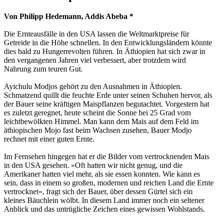
Von Philipp Hedemann, Addis Abeba *
Die Ernteausfälle in den USA lassen die Weltmarktpreise für
Getreide in die Höhe schnellen. In den Entwicklungsländern könnte
dies bald zu Hungerrevolten führen. In Äthiopien hat sich zwar in
den vergangenen Jahren viel verbessert, aber trotzdem wird
Nahrung zum teuren Gut.
Ayichulu Modjos gehört zu den Ausnahmen in Äthiopien.
Schmatzend quillt die feuchte Erde unter seinen Schuhen hervor, als
der Bauer seine kräftigen Maispflanzen begutachtet. Vorgestern hat
es zuletzt geregnet, heute scheint die Sonne bei 25 Grad vom
leichtbewölkten Himmel. Man kann dem Mais auf dem Feld im
äthiopischen Mojo fast beim Wachsen zusehen, Bauer Modjo
rechnet mit einer guten Ernte.
Im Fernsehen hingegen hat er die Bilder vom vertrocknenden Mais
in den USA gesehen. »Oft hatten wir nicht genug, und die
Amerikaner hatten viel mehr, als sie essen konnten. Wie kann es
sein, dass in einem so großen, modernen und reichen Land die Ernte
vertrocknet«, fragt sich der Bauer, über dessen Gürtel sich ein
kleines Bäuchlein wölbt. In diesem Land immer noch ein seltener
Anblick und das untrügliche Zeichen eines gewissen Wohlstands.