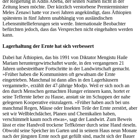
der Regierung in Addis Abeba, der seinen Namen nicht in der
Zeitung lesen möchte. Der kürzlich verstorbene Premierminister
Meles Zenawi hatte vor zwei Jahren angekündigt, dass Äthiopien
spätestens in fünf Jahren unabhängig von ausländischen
Lebensmittellieferungen sein werde. Internationale Beobachter
befürchten jedoch, dass das Versprechen nicht eingehalten werden
kann.
Lagerhaltung der Ernte hat sich verbessert
Dabei hat Äthiopien, das bis 1991 von Diktator Mengistu Haile
Mariam heruntergewirtschaftet wurde, in den vergangenen 21
Jahren unbestreitbare Fortschritte in der Landwirtschaft gemacht.
»Früher haben die Kommunisten oft gewaltsam die Ernte
eingetrieben. Manchmal ist dann alles in den Lagerhäusern
vergammelt«, erzählt der 47-jährige Modjo. Weil er sich noch an
den durch Menschen gemachten Hunger erinnern kann, hortet er
seine Teffernte lieber zu Hause, anstatt sie im Schuppen der nahe
gelegenen Kooperative einzulagern. »Früher haben auch bei uns
manchmal Regen, Mäuse oder Insekten Teile der Ernte zerstört, aber
seit wir Wellblechdächer, Planen und Chemikalien haben,
verschimmelt kaum noch etwas«, sagt der Landwirt. Zum Beweis
lässt er eine Handvoll trockene Teffkörner durch seine Hand rieseln.
Obwohl seine Speicher im Garten und in seinem Haus neun Monate
nach der jüngsten Ernte noch gut gefüllt sind, macht sich der Bauer