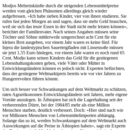
Modjos Mehreinkünfte durch die steigenden Lebensmittelpreise
werden vom gleichen Phänomen allerdings gleich wieder
aufgefressen. »Ich habe sieben Kinder, vier von ihnen studieren. Sie
rufen fast jeden Morgen an und sagen, dass sie mehr Geld brauchen,
weil sie sich das teure Essen in der Stadt nicht mehr leisten können«,
berichtet der Familienvater. Nach seinen Angaben müssen seine
Töchter und Söhne mittlerweile umgerechnet acht Cent für ein
kleines Brot ausgeben, vor einem Jahr waren es keine fünf. Für
Injera die landestypischen Sauerteigfladen mit Linsensoße müssen
sie jetzt 1,55 Euro hinlegen, vor einem Jahr waren es noch rund 65
Cent. Modjo kann seinen Kindern das Geld für die gestiegenen
Lebenshaltungskosten geben, viele Väter oder Mütter in
Entwicklungsländern können es jedoch nicht. Experten befürchten,
dass der gestiegene Weltmarktpreis bereits wie vor vier Jahren zu
Hungerrevolten führen könnte.
Um sich besser vor Schwankungen auf dem Weltmarkt zu schützen,
raten Agrarökonomen Entwicklungsländern seit Jahren, mehr eigene
Vorräte anzulegen. In Äthiopien hat sich die Lagerhaltung seit der
verheerenden Dürre, bei der 1984/85 mehr als eine Million
Menschen starben, deutlich verbessert. Doch: »Hier sind nach wie
vor Millionen Menschen von Lebensmittelimporten abhängig.
Solange das so ist, werden Schwankungen auf dem Weltmarkt auch
Auswirkungen auf die Preise in Äthiopien haben«, sagt ein Experte