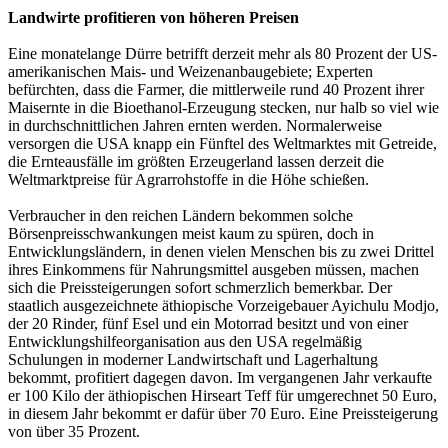
Landwirte profitieren von höheren Preisen
Eine monatelange Dürre betrifft derzeit mehr als 80 Prozent der US-
amerikanischen Mais- und Weizenanbaugebiete; Experten
befürchten, dass die Farmer, die mittlerweile rund 40 Prozent ihrer
Maisernte in die Bioethanol-Erzeugung stecken, nur halb so viel wie
in durchschnittlichen Jahren ernten werden. Normalerweise
versorgen die USA knapp ein Fünftel des Weltmarktes mit Getreide,
die Ernteausfälle im größten Erzeugerland lassen derzeit die
Weltmarktpreise für Agrarrohstoffe in die Höhe schießen.
Verbraucher in den reichen Ländern bekommen solche
Börsenpreisschwankungen meist kaum zu spüren, doch in
Entwicklungsländern, in denen vielen Menschen bis zu zwei Drittel
ihres Einkommens für Nahrungsmittel ausgeben müssen, machen
sich die Preissteigerungen sofort schmerzlich bemerkbar. Der
staatlich ausgezeichnete äthiopische Vorzeigebauer Ayichulu Modjo,
der 20 Rinder, fünf Esel und ein Motorrad besitzt und von einer
Entwicklungshilfeorganisation aus den USA regelmäßig
Schulungen in moderner Landwirtschaft und Lagerhaltung
bekommt, profitiert dagegen davon. Im vergangenen Jahr verkaufte
er 100 Kilo der äthiopischen Hirseart Teff für umgerechnet 50 Euro,
in diesem Jahr bekommt er dafür über 70 Euro. Eine Preissteigerung
von über 35 Prozent.