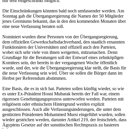
nur sehr eingeschränkt möglich.
Die Einschränkungen könnten bald noch umfassender werden. Am
Sonntag gab die Übergangsregierung die Namen der 50 Mitglieder
jenes Gremiums bekannt, das in den den kommenden Monaten über
eine neue Verfassung beraten soll.
Nominiert wurden diese Personen von der Übergangsregierung,
dem offiziellen Gewerkschaftsdachverband, den staatlich ernannten
Funktionären der Universitäten und offiziell auch den Parteien,
wobei sich sehr viele von ihnen weigerten, mitzumachen. Denn
Grundlage für die Beratungen soll der Entwurf eines zehnköpfigen
Komitees sein, der bereits in der vergangenen Woche öffentlich
wurde, und der, wie die Übergangsregierung klar stellt, die Basis für
die neue Verfassung sein wird. Über sie sollen die Bürger dann im
Herbst per Referendum abstimmen.
Eine Basis, die es in sich hat. Parteien sollen künftig wieder, so wie
es unter Ex-Präsident Hosni Mubarak bereits der Fall war, einem
rigorosen Genehmigungsprozess unterworfen werden. Parteien mit
religiösem oder ethnischem Hintergrund werden explizit
ausgeschlossen. Auch alle Verfassungsänderungen, die unter dem
gestürzten Präsidenten Mohammed Mursi eingeführt wurden, sollen
wieder gestrichen werden, darunter Artikel 219, der festschrieb, dass
Ägyptens Gesetze auf der sunnitischen Rechtspraxis zu basieren