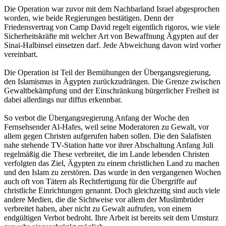
Die Operation war zuvor mit dem Nachbarland Israel abgesprochen
worden, wie beide Regierungen bestätigen. Denn der
Friedensvertrag von Camp David regelt eigentlich rigoros, wie viele
Sicherheitskräfte mit welcher Art von Bewaffnung Ägypten auf der
Sinai-Halbinsel einsetzen darf. Jede Abweichung davon wird vorher
vereinbart.
Die Operation ist Teil der Bemühungen der Übergangsregierung,
den Islamismus in Ägypten zurückzudrängen. Die Grenze zwischen
Gewaltbekämpfung und der Einschränkung bürgerlicher Freiheit ist
dabei allerdings nur diffus erkennbar.
So verbot die Übergangsregierung Anfang der Woche den
Fernsehsender Al-Hafes, weil seine Moderatoren zu Gewalt, vor
allem gegen Christen aufgerufen haben sollen. Die den Salafisten
nahe stehende TV-Station hatte vor ihrer Abschaltung Anfang Juli
regelmäßig die These verbreitet, die im Lande lebenden Christen
verfolgten das Ziel, Ägypten zu einem christlichen Land zu machen
und den Islam zu zerstören. Das wurde in den vergangenen Wochen
auch oft von Tätern als Rechtfertigung für die Übergriffe auf
christliche Einrichtungen genannt. Doch gleichzeitig sind auch viele
andere Medien, die die Sichtweise vor allem der Muslimbrüder
verbreitet haben, aber nicht zu Gewalt aufrufen, von einem
endgültigen Verbot bedroht. Ihre Arbeit ist bereits seit dem Umsturz