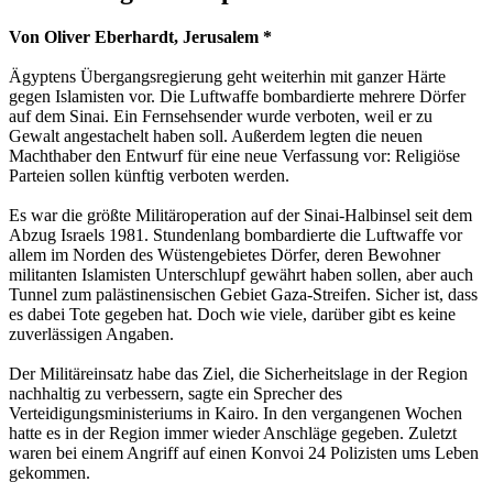
Von Oliver Eberhardt, Jerusalem *
Ägyptens Übergangsregierung geht weiterhin mit ganzer Härte
gegen Islamisten vor. Die Luftwaffe bombardierte mehrere Dörfer
auf dem Sinai. Ein Fernsehsender wurde verboten, weil er zu
Gewalt angestachelt haben soll. Außerdem legten die neuen
Machthaber den Entwurf für eine neue Verfassung vor: Religiöse
Parteien sollen künftig verboten werden.
Es war die größte Militäroperation auf der Sinai-Halbinsel seit dem
Abzug Israels 1981. Stundenlang bombardierte die Luftwaffe vor
allem im Norden des Wüstengebietes Dörfer, deren Bewohner
militanten Islamisten Unterschlupf gewährt haben sollen, aber auch
Tunnel zum palästinensischen Gebiet Gaza-Streifen. Sicher ist, dass
es dabei Tote gegeben hat. Doch wie viele, darüber gibt es keine
zuverlässigen Angaben.
Der Militäreinsatz habe das Ziel, die Sicherheitslage in der Region
nachhaltig zu verbessern, sagte ein Sprecher des
Verteidigungsministeriums in Kairo. In den vergangenen Wochen
hatte es in der Region immer wieder Anschläge gegeben. Zuletzt
waren bei einem Angriff auf einen Konvoi 24 Polizisten ums Leben
gekommen.