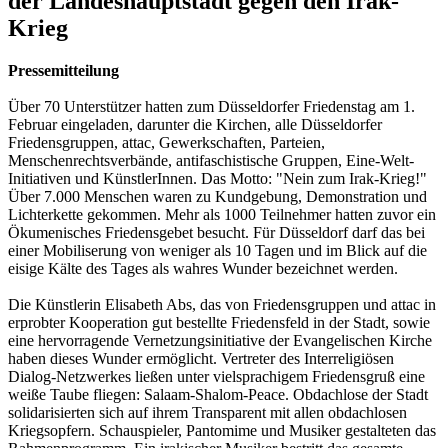
der Landeshauptstadt gegen den Irak-
Krieg
Pressemitteilung
Über 70 Unterstützer hatten zum Düsseldorfer Friedenstag am 1.
Februar eingeladen, darunter die Kirchen, alle Düsseldorfer
Friedensgruppen, attac, Gewerkschaften, Parteien,
Menschenrechtsverbände, antifaschistische Gruppen, Eine-Welt-
Initiativen und KünstlerInnen. Das Motto: "Nein zum Irak-Krieg!"
Über 7.000 Menschen waren zu Kundgebung, Demonstration und
Lichterkette gekommen. Mehr als 1000 Teilnehmer hatten zuvor ein
Ökumenisches Friedensgebet besucht. Für Düsseldorf darf das bei
einer Mobiliserung von weniger als 10 Tagen und im Blick auf die
eisige Kälte des Tages als wahres Wunder bezeichnet werden.
Die Künstlerin Elisabeth Abs, das von Friedensgruppen und attac in
erprobter Kooperation gut bestellte Friedensfeld in der Stadt, sowie
eine hervorragende Vernetzungsinitiative der Evangelischen Kirche
haben dieses Wunder ermöglicht. Vertreter des Interreligiösen
Dialog-Netzwerkes ließen unter vielsprachigem Friedensgruß eine
weiße Taube fliegen: Salaam-Shalom-Peace. Obdachlose der Stadt
solidarisierten sich auf ihrem Transparent mit allen obdachlosen
Kriegsopfern. Schauspieler, Pantomime und Musiker gestalteten das