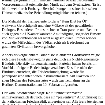
Rahmenprogramm. Ein irakischer Musiker bestritt das gesamte
Vorprogramm mit orientalischer Musik auf dem Syntheziser. (Er ist
blind, weil durch Embargo-Beschränkungen in seiner irakischen
Heimat medizinische Behandlungsmöglichkeiten fehlten.)
Die Mehzahl der Transparente forderte "Kein Blut für Öl",
weltweite Gerechtigkeit und eine Völkerwelt des gewaltfreien
Dialoges. Besonderen Protest richteten Transparente und Redner
auch gegen die US-amerikanische Ankündigung, sogar der Einsatz
von Mini-Atombomben sei nicht ausgeschlossen. Immer wieder
wurde die Mißachtung des Völkerrechts als Bedrohung der
gesamten Zivilisation hervorgehoben.
Anders als vergleichbare Bündnisse in anderen Großstädten zeigte
sich diese Friedensbewegung ganz deutlich als Nicht-Regierungs-
Bündnis. Die aktiv mitveranstaltenden Parteien hatten bereits im
Vorfeld auf eigene Redebeiträge verzichtet. Es sollte nicht der
Eindruck entstehen, die Friedenskundgebung werde für
parteipolitische Intentionen instrumentalisiert. Auf Plakaten und
allen Medien des Friedenstages wurde zur Teilnahme an der
Berliner Demonstration am 15. Februar aufgerufen.
Der kath. Stadtdechant Msgr. Rolf Steinhäuser machte
unmißverständlich deutlich, dass ein "präventiver" Angriffskrieg mit
der katholischen Friedensethik unvereinbar sei. Alle Beiträge stellten