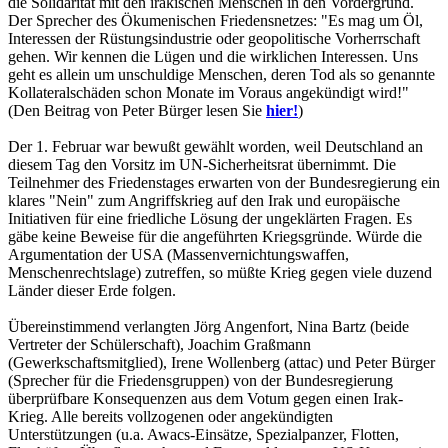
die Solidarität mit den irakischen Menschen in den Vordergrund.
Der Sprecher des Ökumenischen Friedensnetzes: "Es mag um Öl,
Interessen der Rüstungsindustrie oder geopolitische Vorherrschaft
gehen. Wir kennen die Lügen und die wirklichen Interessen. Uns
geht es allein um unschuldige Menschen, deren Tod als so genannte
Kollateralschäden schon Monate im Voraus angekündigt wird!"
(Den Beitrag von Peter Bürger lesen Sie
hier!
)
Der 1. Februar war bewußt gewählt worden, weil Deutschland an
diesem Tag den Vorsitz im UN-Sicherheitsrat übernimmt. Die
Teilnehmer des Friedenstages erwarten von der Bundesregierung ein
klares "Nein" zum Angriffskrieg auf den Irak und europäische
Initiativen für eine friedliche Lösung der ungeklärten Fragen. Es
gäbe keine Beweise für die angeführten Kriegsgründe. Würde die
Argumentation der USA (Massenvernichtungswaffen,
Menschenrechtslage) zutreffen, so müßte Krieg gegen viele duzend
Länder dieser Erde folgen.
Übereinstimmend verlangten Jörg Angenfort, Nina Bartz (beide
Vertreter der Schülerschaft), Joachim Graßmann
(Gewerkschaftsmitglied), Irene Wollenberg (attac) und Peter Bürger
(Sprecher für die Friedensgruppen) von der Bundesregierung
überprüfbare Konsequenzen aus dem Votum gegen einen Irak-
Krieg. Alle bereits vollzogenen oder angekündigten
Unterstützungen (u.a. Awacs-Einsätze, Spezialpanzer, Flotten,