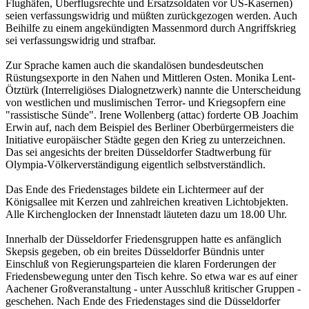
Flughäfen, Überflugsrechte und Ersatzsoldaten vor US-Kasernen)
seien verfassungswidrig und müßten zurückgezogen werden. Auch
Beihilfe zu einem angekündigten Massenmord durch Angriffskrieg
sei verfassungswidrig und strafbar.
Zur Sprache kamen auch die skandalösen bundesdeutschen
Rüstungsexporte in den Nahen und Mittleren Osten. Monika Lent-
Ötztürk (Interreligiöses Dialognetzwerk) nannte die Unterscheidung
von westlichen und muslimischen Terror- und Kriegsopfern eine
"rassistische Sünde". Irene Wollenberg (attac) forderte OB Joachim
Erwin auf, nach dem Beispiel des Berliner Oberbürgermeisters die
Initiative europäischer Städte gegen den Krieg zu unterzeichnen.
Das sei angesichts der breiten Düsseldorfer Stadtwerbung für
Olympia-Völkerverständigung eigentlich selbstverständlich.
Das Ende des Friedenstages bildete ein Lichtermeer auf der
Königsallee mit Kerzen und zahlreichen kreativen Lichtobjekten.
Alle Kirchenglocken der Innenstadt läuteten dazu um 18.00 Uhr.
Innerhalb der Düsseldorfer Friedensgruppen hatte es anfänglich
Skepsis gegeben, ob ein breites Düsseldorfer Bündnis unter
Einschluß von Regierungsparteien die klaren Forderungen der
Friedensbewegung unter den Tisch kehre. So etwa war es auf einer
Aachener Großveranstaltung - unter Ausschluß kritischer Gruppen -
geschehen. Nach Ende des Friedenstages sind die Düsseldorfer