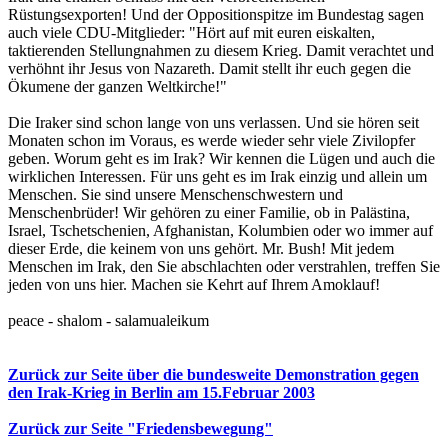
Rüstungsexporten! Und der Oppositionspitze im Bundestag sagen
auch viele CDU-Mitglieder: "Hört auf mit euren eiskalten,
taktierenden Stellungnahmen zu diesem Krieg. Damit verachtet und
verhöhnt ihr Jesus von Nazareth. Damit stellt ihr euch gegen die
Ökumene der ganzen Weltkirche!"
Die Iraker sind schon lange von uns verlassen. Und sie hören seit
Monaten schon im Voraus, es werde wieder sehr viele Zivilopfer
geben. Worum geht es im Irak? Wir kennen die Lügen und auch die
wirklichen Interessen. Für uns geht es im Irak einzig und allein um
Menschen. Sie sind unsere Menschenschwestern und
Menschenbrüder! Wir gehören zu einer Familie, ob in Palästina,
Israel, Tschetschenien, Afghanistan, Kolumbien oder wo immer auf
dieser Erde, die keinem von uns gehört. Mr. Bush! Mit jedem
Menschen im Irak, den Sie abschlachten oder verstrahlen, treffen Sie
jeden von uns hier. Machen sie Kehrt auf Ihrem Amoklauf!
peace - shalom - salamualeikum
Zurück zur Seite über die bundesweite Demonstration gegen
den Irak-Krieg in Berlin am 15.Februar 2003
Zurück zur Seite "Friedensbewegung"