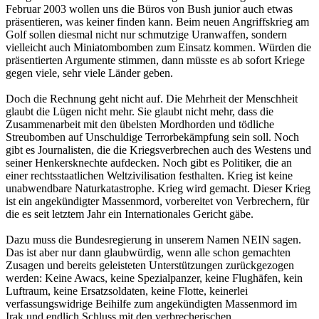
Februar 2003 wollen uns die Büros von Bush junior auch etwas
präsentieren, was keiner finden kann. Beim neuen Angriffskrieg am
Golf sollen diesmal nicht nur schmutzige Uranwaffen, sondern
vielleicht auch Miniatombomben zum Einsatz kommen. Würden die
präsentierten Argumente stimmen, dann müsste es ab sofort Kriege
gegen viele, sehr viele Länder geben.
Doch die Rechnung geht nicht auf. Die Mehrheit der Menschheit
glaubt die Lügen nicht mehr. Sie glaubt nicht mehr, dass die
Zusammenarbeit mit den übelsten Mordhorden und tödliche
Streubomben auf Unschuldige Terrorbekämpfung sein soll. Noch
gibt es Journalisten, die die Kriegsverbrechen auch des Westens und
seiner Henkersknechte aufdecken. Noch gibt es Politiker, die an
einer rechtsstaatlichen Weltzivilisation festhalten. Krieg ist keine
unabwendbare Naturkatastrophe. Krieg wird gemacht. Dieser Krieg
ist ein angekündigter Massenmord, vorbereitet von Verbrechern, für
die es seit letztem Jahr ein Internationales Gericht gäbe.
Dazu muss die Bundesregierung in unserem Namen NEIN sagen.
Das ist aber nur dann glaubwürdig, wenn alle schon gemachten
Zusagen und bereits geleisteten Unterstützungen zurückgezogen
werden: Keine Awacs, keine Spezialpanzer, keine Flughäfen, kein
Luftraum, keine Ersatzsoldaten, keine Flotte, keinerlei
verfassungswidrige Beihilfe zum angekündigten Massenmord im
Irak und endlich Schluss mit den verbrecherischen