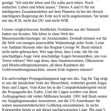
genügt: "Ich möchte leben und Du sollst auch leben. Noch
einfacher: Leben und leben lassen." Dieses A und O für ein
intelligentes Zusammenleben auf dem Planeten ist bei der derzeit
mächtigsten Regierung der Erde noch nicht angekommen. Sie kennt
nur das ICH, nicht das DU und nicht WIR.
Unsere vergleichsweise friedlichen Vorfahren aus der Steinzeit
hatten nur Keulen. Wir leben in einer Welt der
Massenmordtechnologie: im Atomzeitalter. Deshalb können wir für
die Welt von morgen auserwählte Wahnsinnige jeder Sorte, Leute
wie Saddam Hussein oder das Regime George W. Bush einfach
nicht mehr gebrauchen. Wer sagt denn, dass Leute, die für ein
unschuldiges Auge viele unschuldige Augen herausreißen, uns von
Terror erlösen? Wer sagt denn, dass Staatsterroristen, Ölkonzerne
und Mordwaffenproduzenten, all diese Raubtiere der
Geldvermehrungsmaschine, unsere Erde regieren müssen?
Ein aufwendiger Propagandaapparat sagt uns das. Tag für Tag zeigt
er uns die hässlichste Seite der Menschheit, verbreitet gezielt Angst,
Hass und Lügen. Vom Kino bis in die Computerkinderspiele reicht
die Propaganda des Todes. Und die Lügen werden von ihren
Auftragsgebern mit vielen Millionen bezahlt. 1991 ließ Bush senior
ein Säuglingsmassaker inszenieren, um die US-Amerikaner für
seinen massenmörderischen Golfkrieg einzustimmen. In sechs
Kriegsreden hetzte er mit dieser nachgewiesenen Lüge. Bis zum 5.